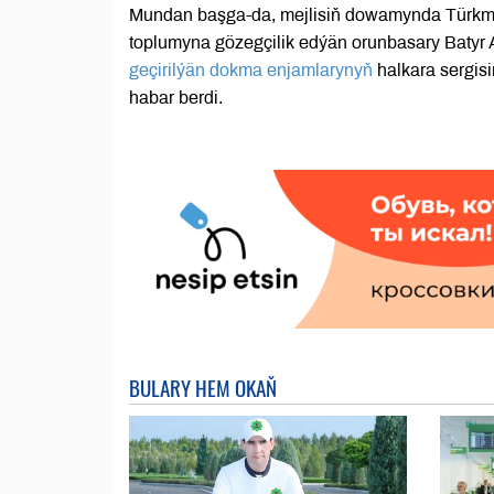
Mundan başga-da, mejlisiň dowamynda Türkme
toplumyna gözegçilik edýän orunbasary Batyr 
geçirilýän dokma enjamlarynyň
halkara sergis
habar berdi.
BULARY HEM OKAŇ