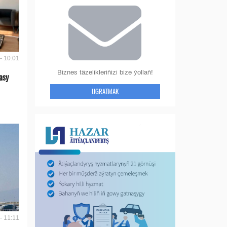
- 10:01
Biznes täzelikleriňizi bize ýollaň!
asy
UGRATMAK
- 11:11