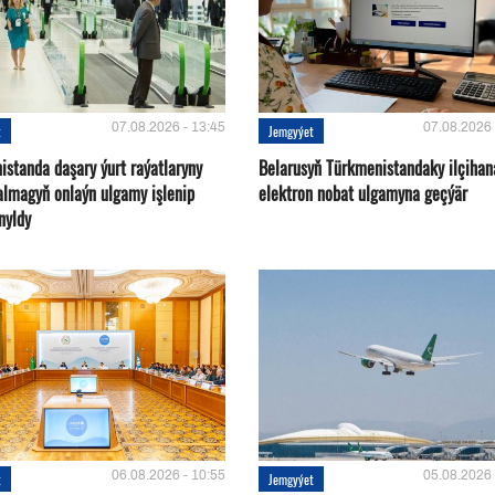
07.08.2026 - 13:45
07.08.2026 
t
Jemgyýet
istanda daşary ýurt raýatlaryny
Belarusyň Türkmenistandaky ilçihan
almagyň onlaýn ulgamy işlenip
elektron nobat ulgamyna geçýär
nyldy
06.08.2026 - 10:55
05.08.2026 
t
Jemgyýet