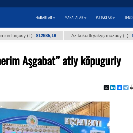
HABARLAR
MAKALALAR
PUDAKLAR
TEND
$12935,18
$300
şusy (t.)
Az kükürtli ýakyş mazudy (t.)
erim Aşgabat” atly köpugurly