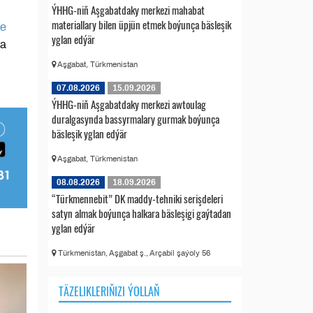
ÝHHG-niň Aşgabatdaky merkezi mahabat
materiallary bilen üpjün etmek boýunça bäsleşik
de
yglan edýär
da
Aşgabat, Türkmenistan
07.08.2026
15.09.2026
ÝHHG-niň Aşgabatdaky merkezi awtoulag
duralgasynda bassyrmalary gurmak boýunça
bäsleşik yglan edýär
Aşgabat, Türkmenistan
08.08.2026
18.09.2026
“Türkmennebit” DK maddy-tehniki serişdeleri
satyn almak boýunça halkara bäsleşigi gaýtadan
yglan edýär
Türkmenistan, Aşgabat ş., Arçabil şaýoly 56
TÄZELIKLERIŇIZI ÝOLLAŇ