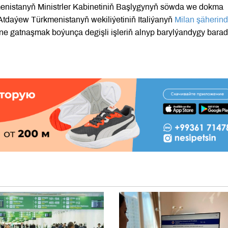
nistanyň Ministrler Kabinetiniň Başlygynyň söwda we dokma
Atdaýew Türkmenistanyň wekiliýetiniň Italiýanyň
Milan şäherin
ine gatnaşmak boýunça degişli işleriň alnyp barylýandygy bara