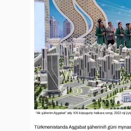
“Ak şäherim Aşgabat” atly XXI köpugurly halkara sergi, 2022-nji ýy
Türkmenistanda Aşgabat şäheriniň güni mynasy