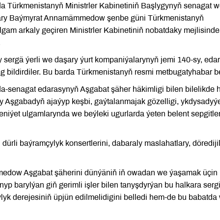
rada Türkmenistanyň Ministrler Kabinetiniň Başlygynyň senagat 
asary Baýmyrat Annamämmedow şenbe güni Türkmenistanyň
am arkaly geçiren Ministrler Kabinetiniň nobatdaky mejlisinde
.
sergä ýerli we daşary ýurt kompaniýalarynyň jemi 140-sy, edar
eg bildirdiler. Bu barda Türkmenistanyň resmi metbugatyhabar be
a-senagat edarasynyň Aşgabat şäher häkimligi bilen bilelikde 
y Aşgabadyň ajaýyp keşbi, gaýtalanmajak gözelligi, ykdysadyý
eniýet ulgamlarynda we beýleki ugurlarda ýeten belent sepgitler
ürli baýramçylyk konsertlerini, dabaraly maslahatlary, döredijil
medow Aşgabat şäherini dünýäniň iň owadan we ýaşamak üçin
yp barylýan giň gerimli işler bilen tanyşdyrýan bu halkara serg
lyk derejesiniň üpjün edilmelidigini belledi hem-de bu babatda 