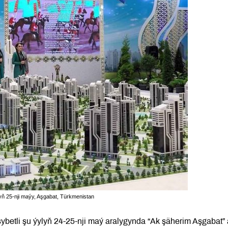
lyň 25-nji maýy, Aşgabat, Türkmenistan
betli şu ýylyň 24-25-nji maý aralygynda “Ak şäherim Aşgabat” 