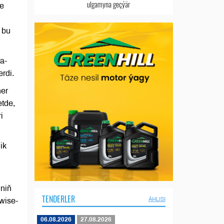
ulgamyna geçýär
we
 bu
a-
rdi.
her
etde,
i
ik
iniň
TENDERLER
ÄHLISI
wise-
06.08.2026
27.08.2026