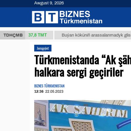
Awgust 9, 2026
37,8 ТМТ
 (kg.)
TDHÇMB
Buýan köküniň arassalanmadyk glisirrizin tur
Jemgyýet
Türkmenistanda “Ak şäh
halkara sergi geçiriler
BIZNES TÜRKMENISTAN
12:36
22.05.2023