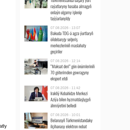
Türkmenistanda daşary ýurt
raýatlaryny hasaba almagyň
onlaýn ulgamy işlenip
taýýarlanyldy
07.08.2026 - 13:07
Bakuda TDG-ä agza ýurtlaryň
öňdebaryjy seljeriş
merkezleriniň maslahaty
geçiriler
07.08.2026 - 12:14
“Maksat deri” gön önümleriniň
70 göterimden gowragyny
eksport etdi
07.08.2026 - 11:42
Irakliý Kobahidze Merkezi
Aziýa bilen hyzmatdaşlygyň
ähmiýetini belledi
07.08.2026 - 10:01
Belarusyň Türkmenistandaky
ilçihanasy elektron nobat
atly