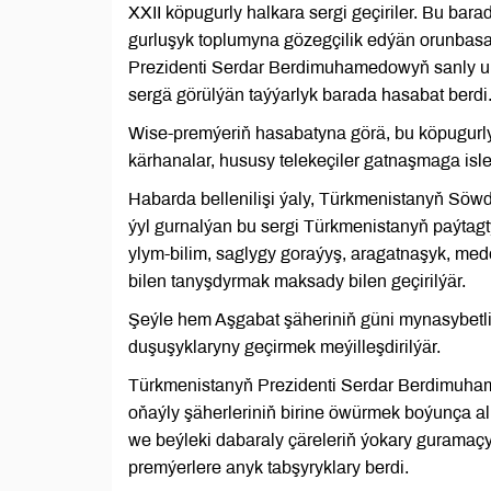
XXII köpugurly halkara sergi geçiriler. Bu ba
gurluşyk toplumyna gözegçilik edýän orunb
Prezidenti Serdar Berdimuhamedowyň sanly ulg
sergä görülýän taýýarlyk barada hasabat berdi
Wise-premýeriň hasabatyna görä, bu köpugurly 
kärhanalar, hususy telekeçiler gatnaşmaga isl
Habarda bellenilişi ýaly, Türkmenistanyň Söwd
ýyl gurnalýan bu sergi Türkmenistanyň paýtagt
ylym-bilim, saglygy goraýyş, aragatnaşyk, med
bilen tanyşdyrmak maksady bilen geçirilýär.
Şeýle hem Aşgabat şäheriniň güni mynasybetli d
duşuşyklaryny geçirmek meýilleşdirilýär.
Türkmenistanyň Prezidenti Serdar Berdimuha
oňaýly şäherleriniň birine öwürmek boýunça aln
we beýleki dabaraly çäreleriň ýokary guramaçy
premýerlere anyk tabşyryklary berdi.