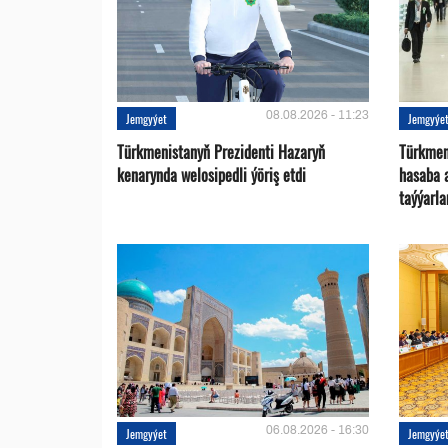
08.08.2026 - 11:23
Jemgyýet
Jemgyýe
Türkmenistanyň Prezidenti Hazaryň
Türkmen
kenarynda welosipedli ýöriş etdi
hasaba 
taýýarla
06.08.2026 - 16:30
Jemgyýet
Jemgyýe