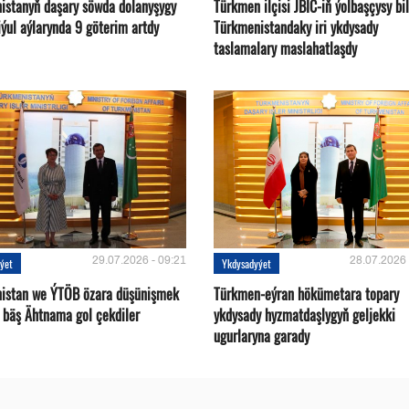
istanyň daşary söwda dolanyşygy
Türkmen ilçisi JBIC-iň ýolbaşçysy bi
ýul aýlarynda 9 göterim artdy
Türkmenistandaky iri ykdysady
taslamalary maslahatlaşdy
29.07.2026 - 09:21
28.07.2026 
ýet
Ykdysadyýet
istan we ÝTÖB özara düşünişmek
Türkmen-eýran hökümetara topary
 bäş Ähtnama gol çekdiler
ykdysady hyzmatdaşlygyň geljekki
ugurlaryna garady