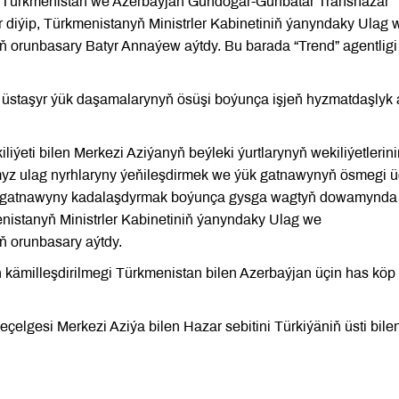
 Türkmenistan we Azerbaýjan Gündogar-Günbatar Transhazar
 diýip, Türkmenistanyň Ministrler Kabinetiniň ýanyndaky Ulag 
ň orunbasary Batyr Annaýew aýtdy. Bu barada “Trend” agentligi
, üstaşyr ýük daşamalarynyň ösüşi boýunça işjeň hyzmatdaşlyk 
eti bilen Merkezi Aziýanyň beýleki ýurtlarynyň wekiliýetlerini
ymyz ulag nyrhlaryny ýeňileşdirmek we ýük gatnawynyň ösmegi ü
ner gatnawyny kadalaşdyrmak boýunça gysga wagtyň dowamynda
enistanyň Ministrler Kabinetiniň ýanyndaky Ulag we
ň orunbasary aýtdy.
kämilleşdirilmegi Türkmenistan bilen Azerbaýjan üçin has köp
elgesi Merkezi Aziýa bilen Hazar sebitini Türkiýäniň üsti bile