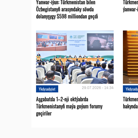
Ýanwar-iýun: Türkmenistan bilen
Türkmen
Özbegistanyň arasyndaky söwda
ýanwar-i
dolanyşygy $598 milliondan geçdi
29.07.2026 - 14:34
Ykdysadyýet
Ykdysady
Aşgabatda 1–2-nji oktýabrda
Türkmen
Türkmenistanyň maýa goýum forumy
hakynda
geçiriler