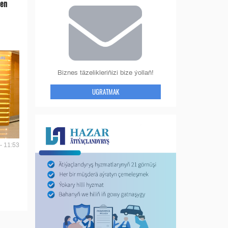
len
Biznes täzelikleriňizi bize ýollaň!
UGRATMAK
- 11:53