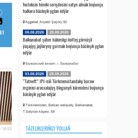
fostoksin himiki serişdesini satyn almak boýunça
halkara bäsleşik yglan edýär
Aşgabat, Arçabil Şaýoly 92
06.08.2026
26.08.2026
Balkanabat şäher häkimligi kottej görnüşli
ýaşaýyş jaýlaryny gurmak boýunça bäsleşik yglan
edýär
Балканский велаят, г. Балканабат
03.08.2026
28.08.2026
“Tatneft” JPJ-niň Türkmenistandaky buraw
erginini arassalaýyş blogunyň kärendesi boýunça
bäsleşik yglan edýär
Türkmenistan, Balkan welaýaty, Balkanabat,
T.Satylow köçesi, 59
TÄZELIKLERIŇIZI ÝOLLAŇ
- 16:53