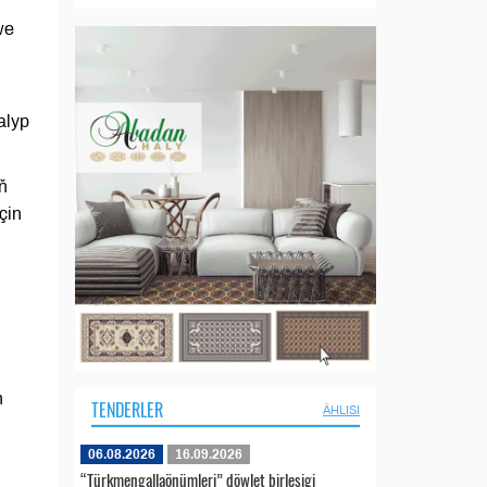
we
alyp
ň
çin
n
TENDERLER
ÄHLISI
06.08.2026
16.09.2026
“Türkmengallaönümleri” döwlet birleşigi