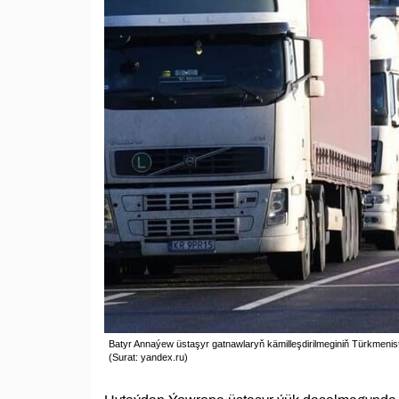
Batyr Annaýew üstaşyr gatnawlaryň kämilleşdirilmeginiň Türkmenista
(Surat: yandex.ru)