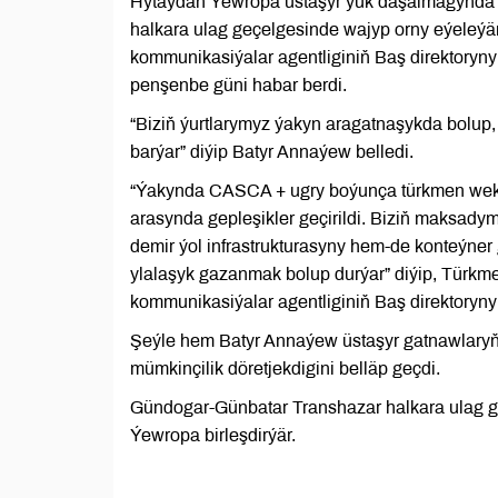
Hytaýdan Ýewropa üstaşyr ýük daşalmagynda
halkara ulag geçelgesinde wajyp orny eýeleýär
kommunikasiýalar agentliginiň Baş direktoryny
penşenbe güni habar berdi.
“Biziň ýurtlarymyz ýakyn aragatnaşykda bolup
barýar” diýip Batyr Annaýew belledi.
“Ýakynda CASCA + ugry boýunça türkmen wekiliý
arasynda gepleşikler geçirildi. Biziň maksad
demir ýol infrastrukturasyny hem-de konteý
ylalaşyk gazanmak bolup durýar” diýip, Türkm
kommunikasiýalar agentliginiň Baş direktoryny
Şeýle hem Batyr Annaýew üstaşyr gatnawlaryň 
mümkinçilik döretjekdigini belläp geçdi.
Gündogar-Günbatar Transhazar halkara ulag geç
Ýewropa birleşdirýär.