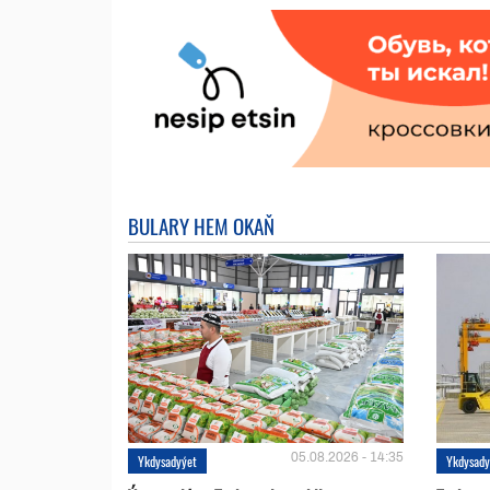
BULARY HEM OKAŇ
05.08.2026 - 14:35
Ykdysadyýet
Ykdysady