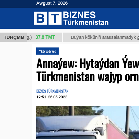
Awgust 7, 2026
37,8 ТМТ
/1 (kg.)
TDHÇMB
Buýan köküniň arassalanmadyk glisirrizin 
Ykdysadyýet
Annaýew: Hytaýdan Ýew
Türkmenistan wajyp orn
BIZNES TÜRKMENISTAN
12:51
26.05.2023