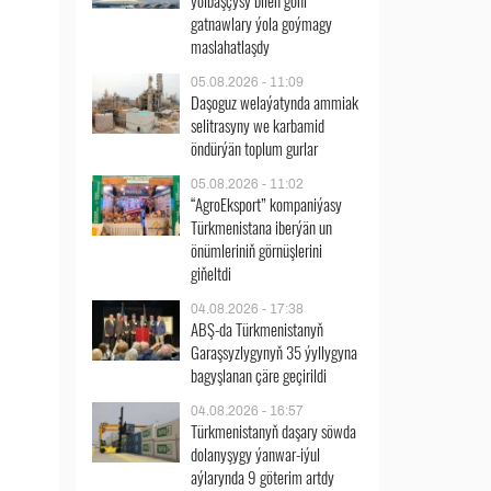
ýolbaşçysy bilen göni
gatnawlary ýola goýmagy
maslahatlaşdy
05.08.2026 - 11:09
Daşoguz welaýatynda ammiak
selitrasyny we karbamid
öndürýän toplum gurlar
05.08.2026 - 11:02
“AgroEksport” kompaniýasy
Türkmenistana iberýän un
önümleriniň görnüşlerini
giňeltdi
04.08.2026 - 17:38
ABŞ-da Türkmenistanyň
Garaşsyzlygynyň 35 ýyllygyna
bagyşlanan çäre geçirildi
04.08.2026 - 16:57
Türkmenistanyň daşary söwda
dolanyşygy ýanwar-iýul
aýlarynda 9 göterim artdy