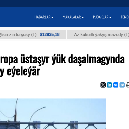
HABARLAR
MAKALALAR
PUDAKLAR
TEND
$12935,18
$300
turşusy (t.)
Az kükürtli ýakyş mazudy (t.)
ropa üstaşyr ýük daşalmagynda
y eýeleýär