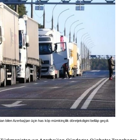
n bilen Azerbaýjan üçin has köp mümkinçilik döretjekdigini belläp geçdi.