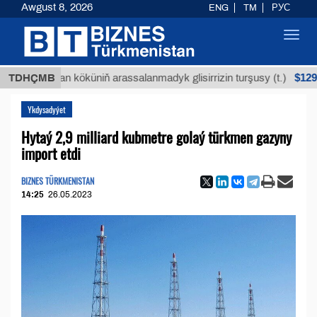
Awgust 8, 2026
ENG
TM
РУС
Toggl
navig
$12935,18
Buýan köküniň arassalanmadyk glisirrizin turşusy (t.)
TDHÇMB
Ykdysadyýet
Hytaý 2,9 milliard kubmetre golaý türkmen gazyny
import etdi
BIZNES TÜRKMENISTAN
14:25
26.05.2023