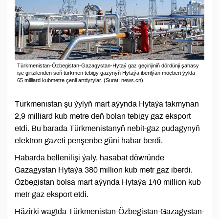
Türkmenistan-Özbegistan-Gazagystan-Hytaý gaz geçirijiniň dördünji şahasy
işe girizilenden soň türkmen tebigy gazynyň Hytaýa iberilýän möçberi ýylda
65 milliard kubmetre çenli artdyrylar. (Surat: news.cn)
Türkmenistan şu ýylyň mart aýynda Hytaýa takmynan
2,9 milliard kub metre deň bolan tebigy gaz eksport
etdi. Bu barada Türkmenistanyň nebit-gaz pudagynyň
elektron gazeti penşenbe güni habar berdi.
Habarda bellenilişi ýaly, hasabat döwründe
Gazagystan Hytaýa 380 million kub metr gaz iberdi.
Özbegistan bolsa mart aýynda Hytaýa 140 million kub
metr gaz eksport etdi.
Häzirki wagtda Türkmenistan-Özbegistan-Gazagystan-