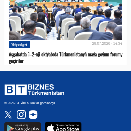
29.07.2026 - 14:34
Ykdysadyýet
Aşgabatda 1–2-nji oktýabrda Türkmenistanyň maýa goýum forumy
geçiriler
© 2026 BT. Ähli hukuklar goralandyr.