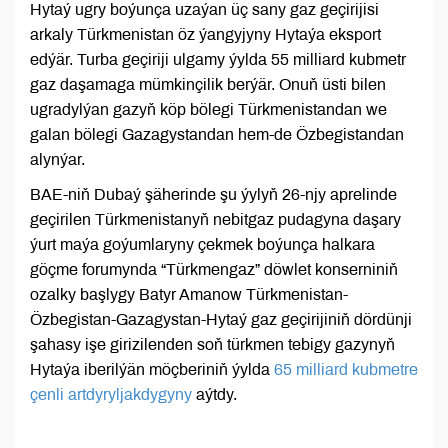
Hytaý ugry boýunça uzaýan üç sany gaz geçirijisi
arkaly Türkmenistan öz ýangyjyny Hytaýa eksport
edýär. Turba geçiriji ulgamy ýylda 55 milliard kubmetr
gaz daşamaga mümkinçilik berýär. Onuň üsti bilen
ugradylýan gazyň köp bölegi Türkmenistandan we
galan bölegi Gazagystandan hem-de Özbegistandan
alynýar.
BAE-niň Dubaý şäherinde şu ýylyň 26-njy aprelinde
geçirilen Türkmenistanyň nebitgaz pudagyna daşary
ýurt maýa goýumlaryny çekmek boýunça halkara
göçme forumynda “Türkmengaz” döwlet konserniniň
ozalky başlygy Batyr Amanow Türkmenistan-
Özbegistan-Gazagystan-Hytaý gaz geçirijiniň dördünji
şahasy işe girizilenden soň türkmen tebigy gazynyň
Hytaýa iberilýän möçberiniň ýylda
65 milliard kubmetre
çenli artdyryljakdygyny
aýtdy.