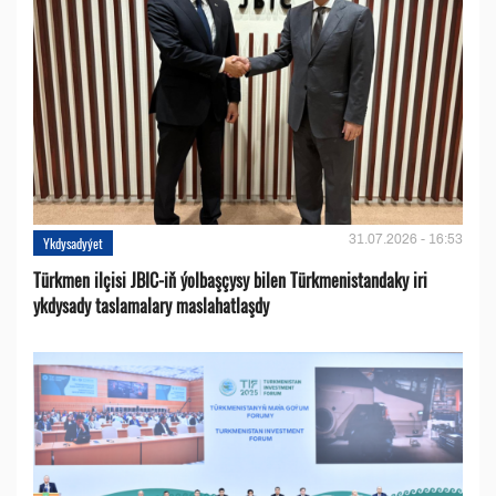
31.07.2026 - 16:53
Ykdysadyýet
Türkmen ilçisi JBIC-iň ýolbaşçysy bilen Türkmenistandaky iri
ykdysady taslamalary maslahatlaşdy