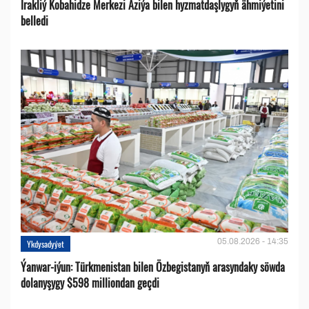
Irakliý Kobahidze Merkezi Aziýa bilen hyzmatdaşlygyň ähmiýetini
belledi
05.08.2026 - 14:35
Ykdysadyýet
Ýanwar-iýun: Türkmenistan bilen Özbegistanyň arasyndaky söwda
dolanyşygy $598 milliondan geçdi