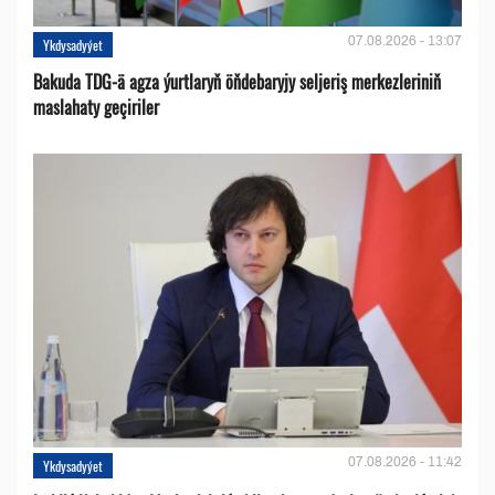
07.08.2026 - 13:07
Ykdysadyýet
Bakuda TDG-ä agza ýurtlaryň öňdebaryjy seljeriş merkezleriniň
maslahaty geçiriler
07.08.2026 - 11:42
Ykdysadyýet