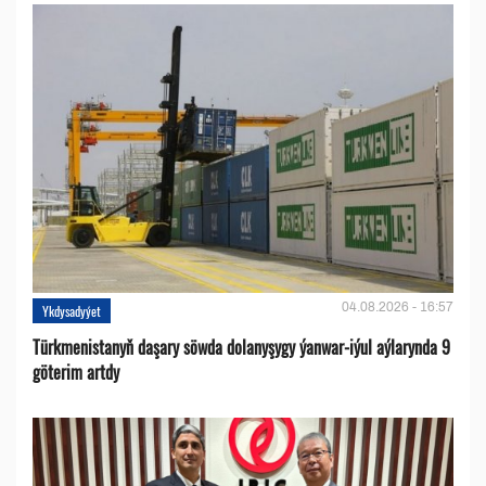
04.08.2026 - 16:57
Ykdysadyýet
Türkmenistanyň daşary söwda dolanyşygy ýanwar-iýul aýlarynda 9
göterim artdy