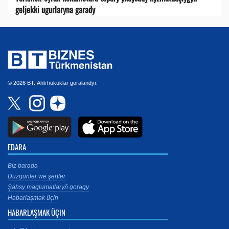
geljekki ugurlaryna garady
© 2026 BT. Ähli hukuklar goralandyr.
EDARA
Biz barada
Düzgünler we şertler
Şahsy maglumatlaryň goragy
Habarlaşmak üçin
HABARLAŞMAK ÜÇIN