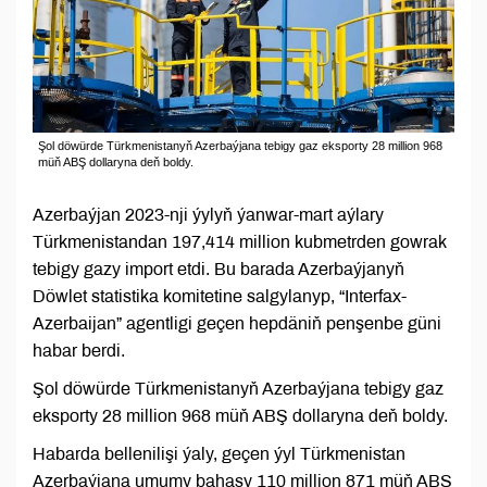
Şol döwürde Türkmenistanyň Azerbaýjana tebigy gaz eksporty 28 million 968
müň ABŞ dollaryna deň boldy.
Azerbaýjan 2023-nji ýylyň ýanwar-mart aýlary
Türkmenistandan 197,414 million kubmetrden gowrak
tebigy gazy import etdi. Bu barada Azerbaýjanyň
Döwlet statistika komitetine salgylanyp, “Interfax-
Azerbaijan” agentligi geçen hepdäniň penşenbe güni
habar berdi.
Şol döwürde Türkmenistanyň Azerbaýjana tebigy gaz
eksporty 28 million 968 müň ABŞ dollaryna deň boldy.
Habarda bellenilişi ýaly, geçen ýyl Türkmenistan
Azerbaýjana umumy bahasy 110 million 871 müň ABŞ