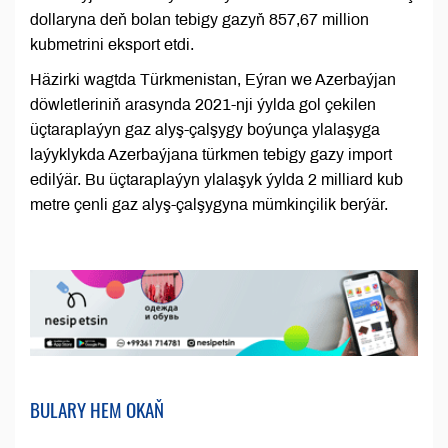
dollaryna deň bolan tebigy gazyň 857,67 million
kubmetrini eksport etdi.
Häzirki wagtda Türkmenistan, Eýran we Azerbaýjan
döwletleriniň arasynda 2021-nji ýylda gol çekilen
üçtaraplaýyn gaz alyş-çalşygy boýunça ylalaşyga
laýyklykda Azerbaýjana türkmen tebigy gazy import
edilýär. Bu üçtaraplaýyn ylalaşyk ýylda 2 milliard kub
metre çenli gaz alyş-çalşygyna mümkinçilik berýär.
BULARY HEM OKAŇ