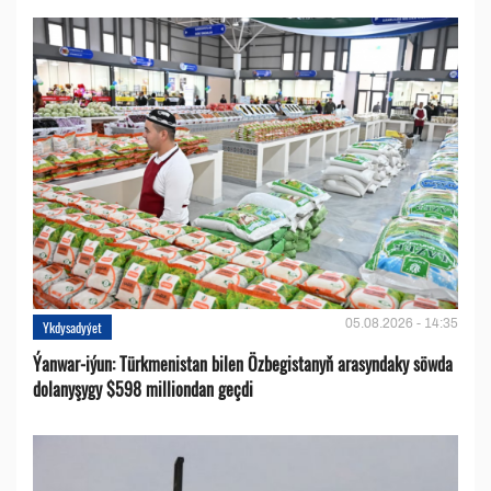
05.08.2026 - 14:35
Ykdysadyýet
Ýanwar-iýun: Türkmenistan bilen Özbegistanyň arasyndaky söwda
dolanyşygy $598 milliondan geçdi