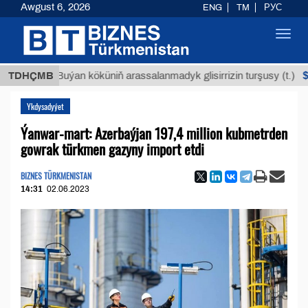
Awgust 6, 2026
ENG
TM
РУС
Toggl
navig
$12935,
TDHÇMB
Buýan köküniň arassalanmadyk glisirrizin turşusy (t.)
Ykdysadyýet
Ýanwar-mart: Azerbaýjan 197,4 million kubmetrden
gowrak türkmen gazyny import etdi
BIZNES TÜRKMENISTAN
14:31
02.06.2023