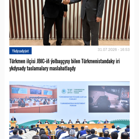
31.07.2026 - 16:53
Ykdysadyýet
Türkmen ilçisi JBIC-iň ýolbaşçysy bilen Türkmenistandaky iri
ykdysady taslamalary maslahatlaşdy