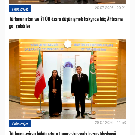
29.07.2026 - 09:21
Ykdysadyýet
Türkmenistan we ÝTÖB özara düşünişmek hakynda bäş Ähtnama
gol çekdiler
28.07.2026 - 11:53
Ykdysadyýet
Türkmen-eýran hökümetara topary ykdysady hyzmatdaşlygyň