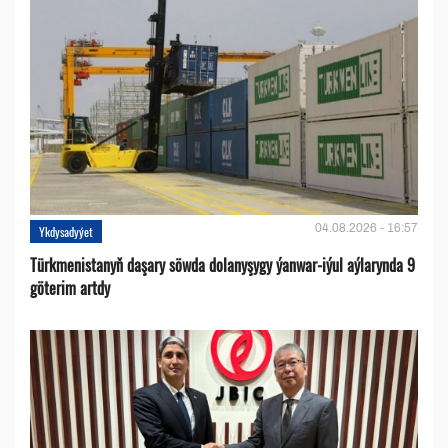
04.08.2026 - 16:57
Ykdysadyýet
Türkmenistanyň daşary söwda dolanyşygy ýanwar-iýul aýlarynda 9
göterim artdy