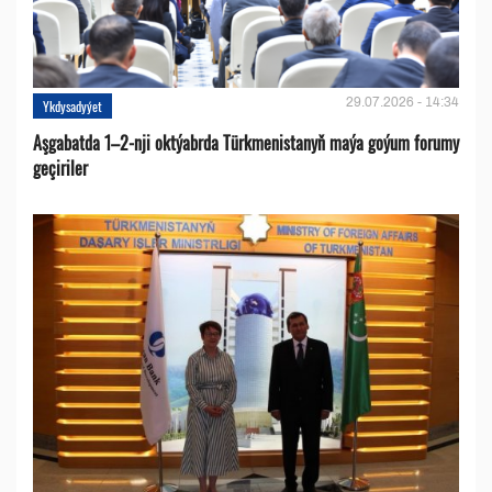
29.07.2026 - 14:34
Ykdysadyýet
Aşgabatda 1–2-nji oktýabrda Türkmenistanyň maýa goýum forumy
geçiriler