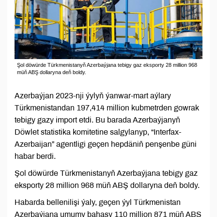
Şol döwürde Türkmenistanyň Azerbaýjana tebigy gaz eksporty 28 million 968
müň ABŞ dollaryna deň boldy.
Azerbaýjan 2023-nji ýylyň ýanwar-mart aýlary
Türkmenistandan 197,414 million kubmetrden gowrak
tebigy gazy import etdi. Bu barada Azerbaýjanyň
Döwlet statistika komitetine salgylanyp, “Interfax-
Azerbaijan” agentligi geçen hepdäniň penşenbe güni
habar berdi.
Şol döwürde Türkmenistanyň Azerbaýjana tebigy gaz
eksporty 28 million 968 müň ABŞ dollaryna deň boldy.
Habarda bellenilişi ýaly, geçen ýyl Türkmenistan
Azerbaýjana umumy bahasy 110 million 871 müň ABŞ