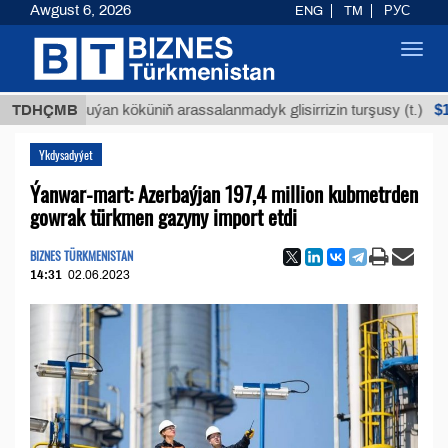
Awgust 6, 2026
ENG
TM
РУС
Toggl
navig
$12935,1
TDHÇMB
Buýan köküniň arassalanmadyk glisirrizin turşusy (t.)
Ykdysadyýet
Ýanwar-mart: Azerbaýjan 197,4 million kubmetrden
gowrak türkmen gazyny import etdi
BIZNES TÜRKMENISTAN
14:31
02.06.2023