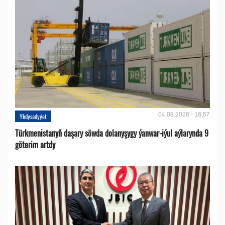
04.08.2026 - 16:57
Ykdysadyýet
Türkmenistanyň daşary söwda dolanyşygy ýanwar-iýul aýlarynda 9
göterim artdy