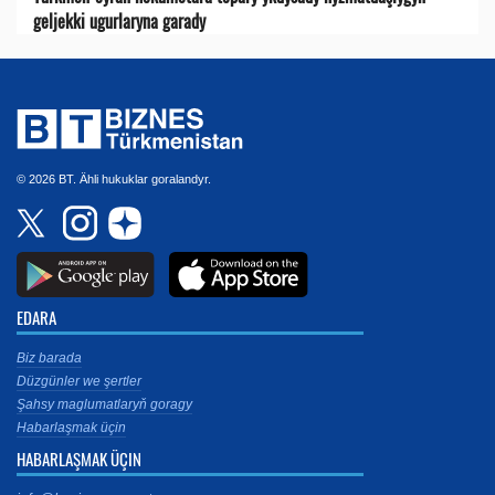
geljekki ugurlaryna garady
© 2026 BT. Ähli hukuklar goralandyr.
EDARA
Biz barada
Düzgünler we şertler
Şahsy maglumatlaryň goragy
Habarlaşmak üçin
HABARLAŞMAK ÜÇIN