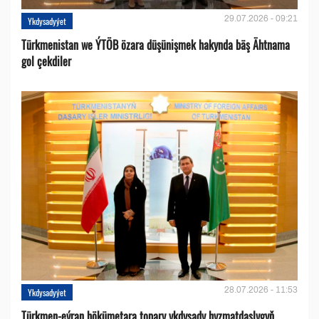
29.07.2026 - 09:21
Ykdysadyýet
Türkmenistan we ÝTÖB özara düşünişmek hakynda bäş Ähtnama
gol çekdiler
28.07.2026 - 11:53
Ykdysadyýet
Türkmen-eýran hökümetara topary ykdysady hyzmatdaşlygyň