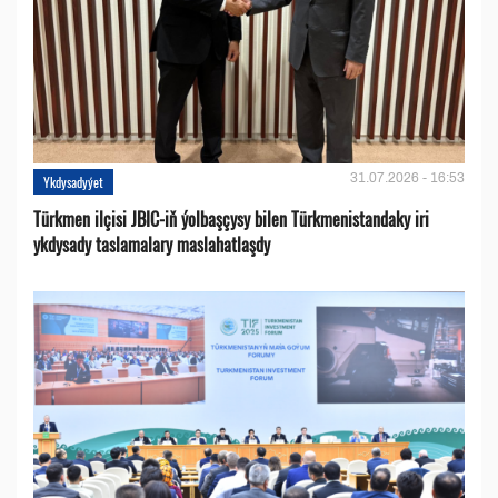
31.07.2026 - 16:53
Ykdysadyýet
Türkmen ilçisi JBIC-iň ýolbaşçysy bilen Türkmenistandaky iri
ykdysady taslamalary maslahatlaşdy