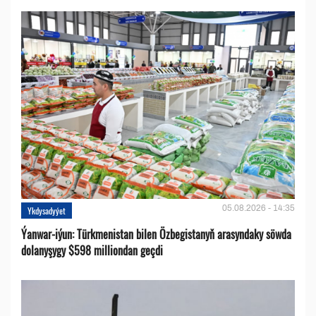
05.08.2026 - 14:35
Ykdysadyýet
Ýanwar-iýun: Türkmenistan bilen Özbegistanyň arasyndaky söwda
dolanyşygy $598 milliondan geçdi