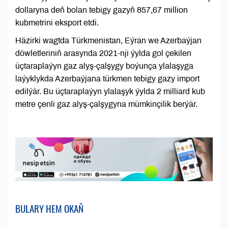
dollaryna deň bolan tebigy gazyň 857,67 million
kubmetrini eksport etdi.
Häzirki wagtda Türkmenistan, Eýran we Azerbaýjan
döwletleriniň arasynda 2021-nji ýylda gol çekilen
üçtaraplaýyn gaz alyş-çalşygy boýunça ylalaşyga
laýyklykda Azerbaýjana türkmen tebigy gazy import
edilýär. Bu üçtaraplaýyn ylalaşyk ýylda 2 milliard kub
metre çenli gaz alyş-çalşygyna mümkinçilik berýär.
BULARY HEM OKAŇ