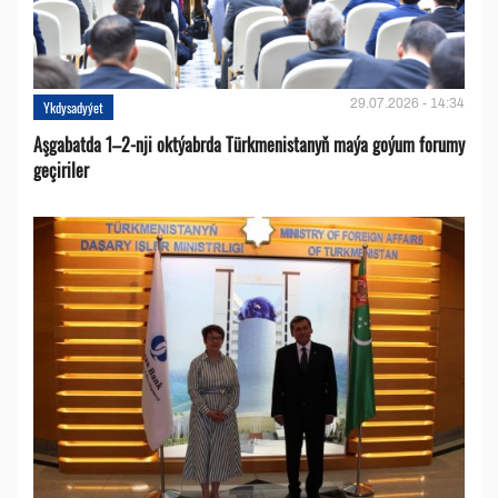
29.07.2026 - 14:34
Ykdysadyýet
Aşgabatda 1–2-nji oktýabrda Türkmenistanyň maýa goýum forumy
geçiriler