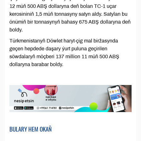
12 müň 500 ABŞ dollaryna deň bolan TC-1 uçar
kerosininiň 1,5 müň tonnasyny satyn aldy. Satylan bu
önümiň bir tonnasynyň bahasy 675 ABŞ dollaryna deň
boldy.
Türkmenistanyň Döwlet haryt-çig mal biržasynda
geçen hepdede daşary ýurt puluna geçirilen
söwdalaryň möçberi 137 million 11 müň 500 ABŞ
dollaryna barabar boldy.
BULARY HEM OKAŇ