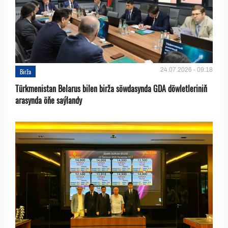
24.07.2026 - 09:18
Birža
Türkmenistan Belarus bilen birža söwdasynda GDA döwletleriniň
arasynda öňe saýlandy