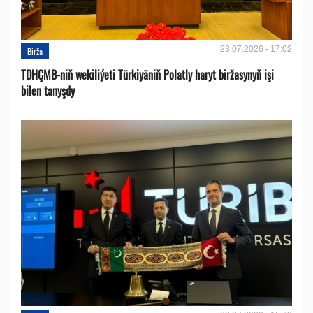
23.07.2026 - 17:02
Birža
TDHÇMB-niň wekiliýeti Türkiyäniň Polatly haryt biržasynyň işi
bilen tanyşdy