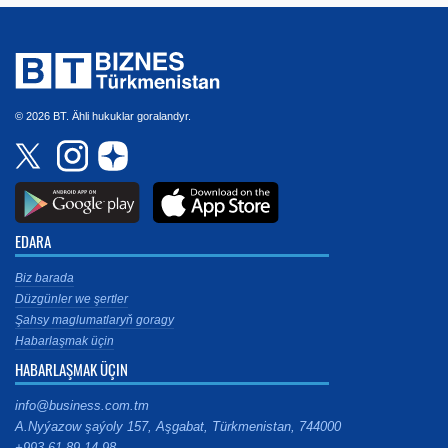
© 2026 BT. Ähli hukuklar goralandyr.
EDARA
Biz barada
Düzgünler we şertler
Şahsy maglumatlaryň goragy
Habarlaşmak üçin
HABARLAŞMAK ÜÇIN
info@business.com.tm
A.Nyýazow şaýoly 157, Aşgabat, Türkmenistan, 744000
+993 61 89 14 98