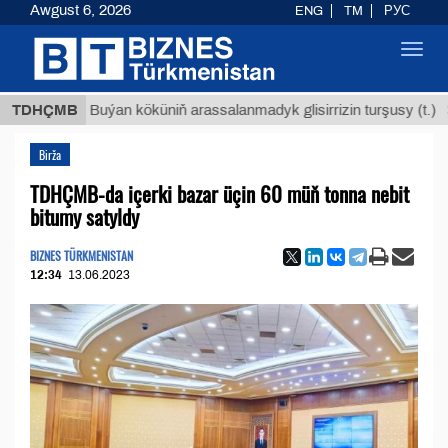
Awgust 6, 2026
ENG
TM
РУС
Toggl
navig
$12935,
TDHÇMB
Buýan köküniň arassalanmadyk glisirrizin turşusy (t.)
Birža
TDHÇMB-da içerki bazar üçin 60 müň tonna nebit
bitumy satyldy
BIZNES TÜRKMENISTAN
12:34
13.06.2023