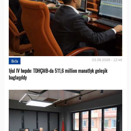
03.08.2026 - 12:48
Birža
Iýul IV hepde: TDHÇMB-da 511,6 million manatlyk geleşik
baglaşyldy