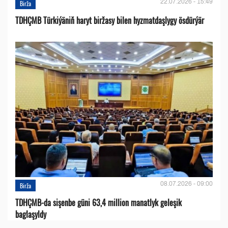
22.07.2026 - 15:49
Birža
TDHÇMB Türkiýäniň haryt biržasy bilen hyzmatdaşlygy ösdürýär
08.07.2026 - 09:00
Birža
TDHÇMB-da sişenbe güni 63,4 million manatlyk geleşik
baglaşyldy