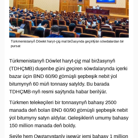
Türkmenistanyň Döwlet haryt-çig mal biržasynda geçirilýän söwdalardan bir
pursat
Türkmenistanyň Döwlet haryt-çig mal biržasynyň
(TDHÇMB) duşenbe güni geçiren söwdalarynda içerki
bazar üçin BND 60/90 görnüşli şepbeşik nebit ýol
bitumynyň 60 müň tonnasy satyldy. Bu barada
TDHÇMB-nyň resmi saýtynda habar berilýär.
Türkmen telekeçileri bir tonnasynyň bahasy 2500
manada deň bolan BND 60/90 görnüşli şepbeşik nebit
ýol bitumyny satyn aldylar. Geleşikleriň umumy bahasy
150 million manada deň boldy.
Şeýle hem Owganystanly işewür jemi bahasy 1 million