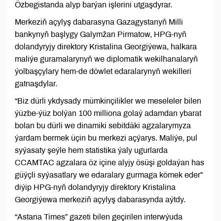
Özbegistanda alyp barýan işlerini utgaşdyrar.
Merkeziň açylyş dabarasyna Gazagystanyň Milli
bankynyň başlygy Galymžan Pirmatow, HPG-nyň
dolandyryjy direktory Kristalina Georgiýewa, halkara
maliýe guramalarynyň we diplomatik wekilhanalaryň
ýolbaşçylary hem-de döwlet edaralarynyň wekilleri
gatnaşdylar.
“Biz dürli ykdysady mümkinçilikler we meseleler bilen
ýüzbe-ýüz bolýan 100 milliona golaý adamdan ybarat
bolan bu dürli we dinamiki sebitdäki agzalarymyza
ýardam bermek üçin bu merkezi açýarys. Maliýe, pul
syýasaty şeýle hem statistika ýaly ugurlarda
CCAMTAC agzalara öz içine alyjy ösüşi goldaýan has
güýçli syýasatlary we edaralary gurmaga kömek eder”
diýip HPG-nyň dolandyryjy direktory Kristalina
Georgiýewa merkeziň açylyş dabarasynda aýtdy.
“Astana Times” gazeti bilen geçirilen interwýuda