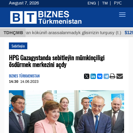
Awgust 7, 2026
ENG
TM
РУС
Toggl
navig
$12935,18
Buýan köküniň arassalanmadyk glisirrizin turşusy (t.)
TDHÇMB
Sebitleýin
HPG Gazagystanda sebitleýin mümkinçiligi
ösdürmek merkezini açdy
BIZNES TÜRKMENISTAN
14:30
14.06.2023