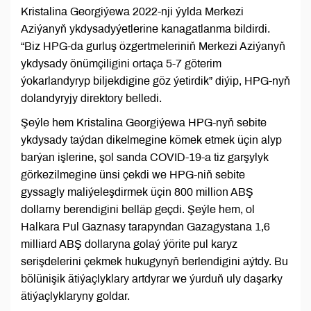
Kristalina Georgiýewa 2022-nji ýylda Merkezi
Aziýanyň ykdysadyýetlerine kanagatlanma bildirdi.
“Biz HPG-da gurluş özgertmeleriniň Merkezi Aziýanyň
ykdysady önümçiligini ortaça 5-7 göterim
ýokarlandyryp biljekdigine göz ýetirdik” diýip, HPG-nyň
dolandyryjy direktory belledi.
Şeýle hem Kristalina Georgiýewa HPG-nyň sebite
ykdysady taýdan dikelmegine kömek etmek üçin alyp
barýan işlerine, şol sanda COVID-19-a tiz garşylyk
görkezilmegine ünsi çekdi we HPG-niň sebite
gyssagly maliýeleşdirmek üçin 800 million ABŞ
dollarny berendigini belläp geçdi. Şeýle hem, ol
Halkara Pul Gaznasy tarapyndan Gazagystana 1,6
milliard ABŞ dollaryna golaý ýörite pul karyz
serişdelerini çekmek hukugynyň berlendigini aýtdy. Bu
bölünişik ätiýaçlyklary artdyrar we ýurduň uly daşarky
ätiýaçlyklaryny goldar.