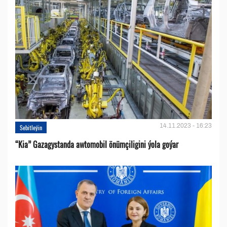
14.11.2023 - 16:23
Sebitleýin
“Kia” Gazagystanda awtomobil önümçiligini ýola goýar