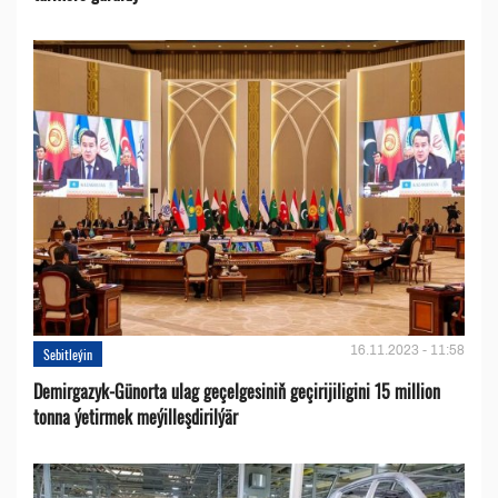
16.11.2023 - 11:58
Sebitleýin
Demirgazyk-Günorta ulag geçelgesiniň geçirijiligini 15 million
tonna ýetirmek meýilleşdirilýär