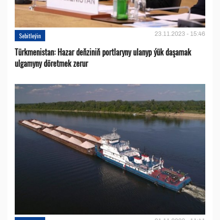
23.11.2023 - 15:46
Sebitleýin
Türkmenistan: Hazar deňziniň portlaryny ulanyp ýük daşamak
ulgamyny döretmek zerur