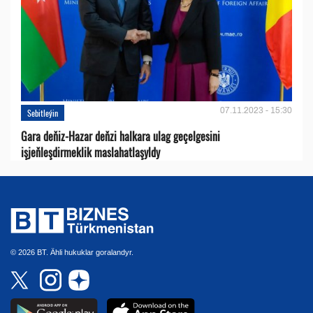
07.11.2023 - 15:30
Sebitleýin
Gara deňiz-Hazar deňzi halkara ulag geçelgesini
işjeňleşdirmeklik maslahatlaşyldy
© 2026 BT. Ähli hukuklar goralandyr.