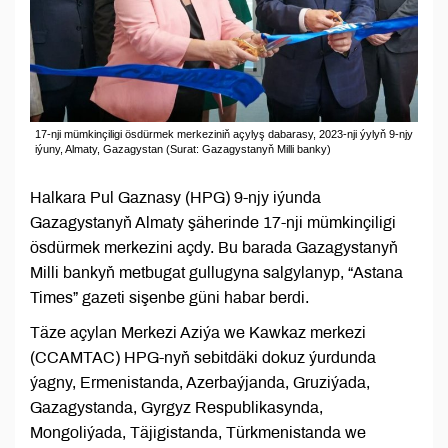
17-nji mümkinçiligi ösdürmek merkeziniň açylyş dabarasy, 2023-nji ýylyň 9-njy
iýuny, Almaty, Gazagystan (Surat: Gazagystanyň Milli banky)
Halkara Pul Gaznasy (HPG) 9-njy iýunda
Gazagystanyň Almaty şäherinde 17-nji mümkinçiligi
ösdürmek merkezini açdy. Bu barada Gazagystanyň
Milli bankyň metbugat gullugyna salgylanyp, “Astana
Times” gazeti sişenbe güni habar berdi.
Täze açylan Merkezi Aziýa we Kawkaz merkezi
(CCAMTAC) HPG-nyň sebitdäki dokuz ýurdunda
ýagny, Ermenistanda, Azerbaýjanda, Gruziýada,
Gazagystanda, Gyrgyz Respublikasynda,
Mongoliýada, Täjigistanda, Türkmenistanda we