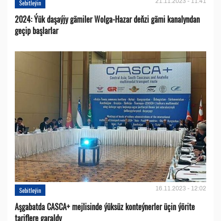
21.11.2023 - 11:41
Sebitleýin
2024: Ýük daşaýjy gämiler Wolga-Hazar deňzi gämi kanalyndan
geçip başlarlar
16.11.2023 - 12:02
Sebitleýin
Aşgabatda CASCA+ mejlisinde ýüksüz konteýnerler üçin ýörite
tariflere garaldy