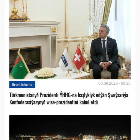
06.08.2026 - 09:26
Resmi habarlar
Türkmenistanyň Prezidenti ÝHHG-na başlyklyk edýän Şweýsariýa
Konfederasiýasynyň wise-prezidentini kabul etdi