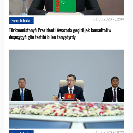
01.08.2026 - 12:04
Resmi habarlar
Türkmenistanyň Prezidenti Awazada geçiriljek konsultatiw
duşuşygyň gün tertibi bilen tanyşdyrdy
31.07.2026 - 19:23