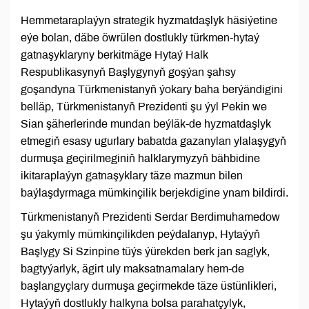
Hemmetaraplaýyn strategik hyzmatdaşlyk häsiýetine
eýe bolan, däbe öwrülen dostlukly türkmen-hytaý
gatnaşyklaryny berkitmäge Hytaý Halk
Respublikasynyň Başlygynyň goşýan şahsy
goşandyna Türkmenistanyň ýokary baha berýändigini
belläp, Türkmenistanyň Prezidenti şu ýyl Pekin we
Sian şäherlerinde mundan beýläk-de hyzmatdaşlyk
etmegiň esasy ugurlary babatda gazanylan ylalaşygyň
durmuşa geçirilmeginiň halklarymyzyň bähbidine
ikitaraplaýyn gatnaşyklary täze mazmun bilen
baýlaşdyrmaga mümkinçilik berjekdigine ynam bildirdi.
Türkmenistanyň Prezidenti Serdar Berdimuhamedow
şu ýakymly mümkinçilikden peýdalanyp, Hytaýyň
Başlygy Si Szinpine tüýs ýürekden berk jan saglyk,
bagtyýarlyk, ägirt uly maksatnamalary hem-de
başlangyçlary durmuşa geçirmekde täze üstünlikleri,
Hytaýyň dostlukly halkyna bolsa parahatçylyk,