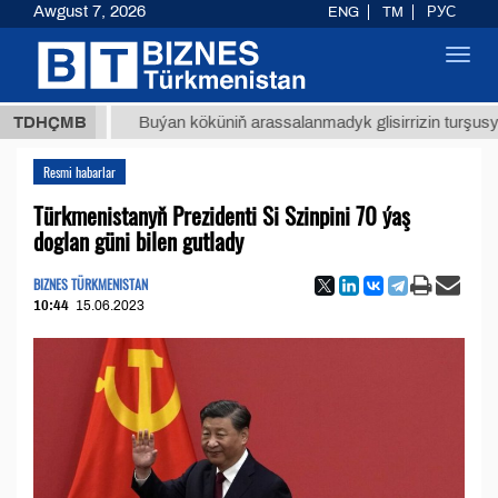
Awgust 7, 2026
ENG
TM
РУС
Toggl
navig
ТМТ
$1
TDHÇMB
Buýan köküniň arassalanmadyk glisirrizin turşusy (t.)
Resmi habarlar
Türkmenistanyň Prezidenti Si Szinpini 70 ýaş
doglan güni bilen gutlady
BIZNES TÜRKMENISTAN
10:44
15.06.2023