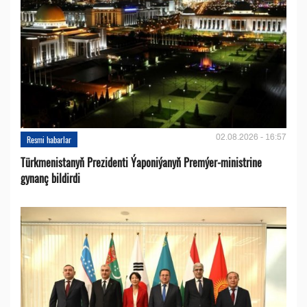
02.08.2026 - 16:57
Resmi habarlar
Türkmenistanyň Prezidenti Ýaponiýanyň Premýer-ministrine
gynanç bildirdi