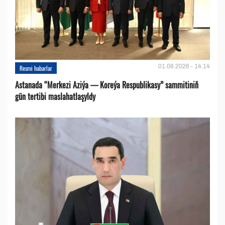
01.08.2026 - 14:14
Resmi habarlar
Astanada “Merkezi Aziýa — Koreýa Respublikasy” sammitiniň
gün tertibi maslahatlaşyldy