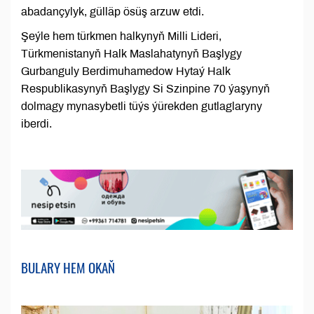
abadançylyk, gülläp ösüş arzuw etdi.
Şeýle hem türkmen halkynyň Milli Lideri,
Türkmenistanyň Halk Maslahatynyň Başlygy
Gurbanguly Berdimuhamedow Hytaý Halk
Respublikasynyň Başlygy Si Szinpine 70 ýaşynyň
dolmagy mynasybetli tüýs ýürekden gutlaglaryny
iberdi.
BULARY HEM OKAŇ