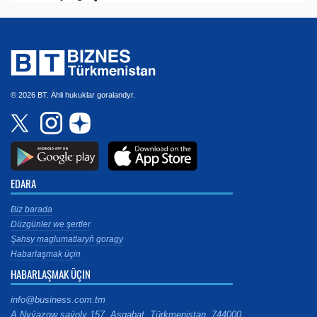
© 2026 BT. Ähli hukuklar goralandyr.
EDARA
Biz barada
Düzgünler we şertler
Şahsy maglumatlaryň goragy
Habarlaşmak üçin
HABARLAŞMAK ÜÇIN
info@business.com.tm
A.Nyýazow şaýoly 157, Aşgabat, Türkmenistan, 744000