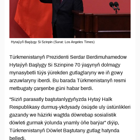
Hytaýyň Başlygy Si Szinpin (Surat: Los Angeles Times)
Türkmenistanyň Prezidenti Serdar Berdimuhamedow
Hytaýyň Başlygy Si Szinpine 70 ýaşynyň dolmagy
mynasybetli tüýs ýürekden gutlaglaryny we iň gowy
arzuwlaryny iberdi. Bu barada Türkmenistanyň resmi
metbugaty çarşenbe güni habar berdi.
“Siziň parasatly baştutanlygyňyzda Hytaý Halk
Respublikasy durmuş-ykdysady ösüşde uly üstünlikleri
gazandy we häzirki wagtda döwrebap sosialistik
döwleti gurmak ýolunda ynamly öňe barýar” diýip,
Türkmenistanyň Döwlet Baştutany gutlag hatynda
belledi.