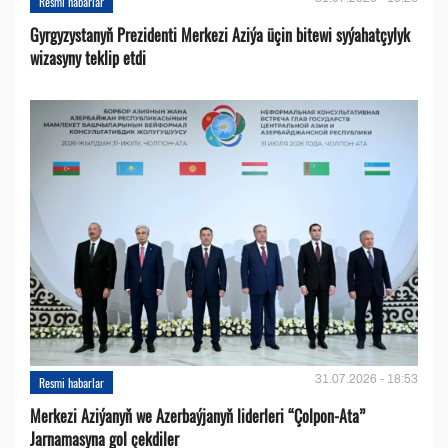
Resmi habarlar
Gyrgyzystanyň Prezidenti Merkezi Aziýa üçin bitewi syýahatçylyk
wizasyny teklip etdi
31.07.2026 - 18:53
Resmi habarlar
Merkezi Aziýanyň we Azerbaýjanyň liderleri “Çolpon-Ata”
Jarnamasyna gol çekdiler