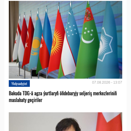
07.08.2026 - 13:07
Ykdysadyýet
Bakuda TDG-ä agza ýurtlaryň öňdebaryjy seljeriş merkezleriniň
maslahaty geçiriler