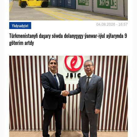
04.08.2026 - 16:57
Ykdysadyýet
Türkmenistanyň daşary söwda dolanyşygy ýanwar-iýul aýlarynda 9
göterim artdy