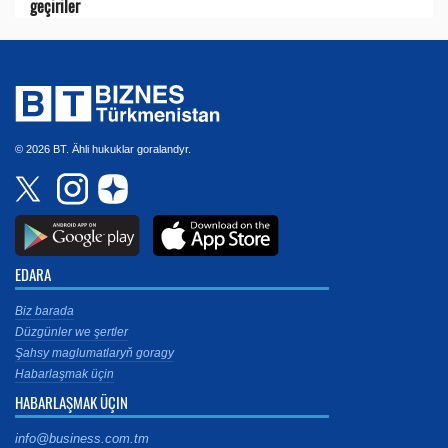
geçiriler
© 2026 BT. Ähli hukuklar goralandyr.
EDARA
Biz barada
Düzgünler we şertler
Şahsy maglumatlaryň goragy
Habarlaşmak üçin
HABARLAŞMAK ÜÇIN
info@business.com.tm