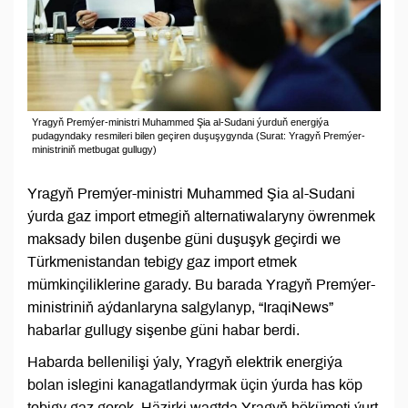
Yragyň Premýer-ministri Muhammed Şia al-Sudani ýurduň energiýa
pudagyndaky resmileri bilen geçiren duşuşygynda (Surat: Yragyň Premýer-
ministriniň metbugat gullugy)
Yragyň Premýer-ministri Muhammed Şia al-Sudani
ýurda gaz import etmegiň alternatiwalaryny öwrenmek
maksady bilen duşenbe güni duşuşyk geçirdi we
Türkmenistandan tebigy gaz import etmek
mümkinçiliklerine garady. Bu barada Yragyň Premýer-
ministriniň aýdanlaryna salgylanyp, “IraqiNews”
habarlar gullugy sişenbe güni habar berdi.
Habarda bellenilişi ýaly, Yragyň elektrik energiýa
bolan islegini kanagatlandyrmak üçin ýurda has köp
tebigy gaz gerek. Häzirki wagtda Yragyň hökümeti ýurt