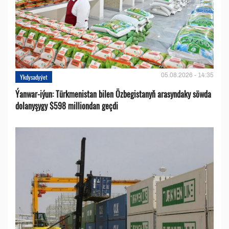
05.08.2026 - 14:35
Ykdysadyýet
Ýanwar-iýun: Türkmenistan bilen Özbegistanyň arasyndaky söwda
dolanyşygy $598 milliondan geçdi