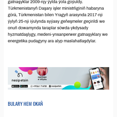
gatnaşyklar 2009-njy ýylda ýola goýuldy.
Türkmenistanyň Daşary işler ministrliginiň habaryna
görä, Türkmenistan bilen Yragyň arasynda 2017-nji
ýylyň 25-nji iýulynda syýasy geňeşmeler geçirildi we
onuň dowamynda taraplar söwda-ykdysady
hyzmatdaşlygy, medeni-ynsanperwer gatnaşyklary we
energetika pudagyny ara alyp maslahatlaşdylar.
BULARY HEM OKAŇ