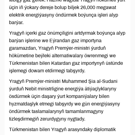
üçin iň ýokary dereje bolup biljek 26,000 megawat
elektrik energiýasyny öndürmek boýunça işleri alyp
barýar.
Yragyň içerki gaz önümçiligini artdyrmak boýunça alyp
barýan işlerine we Eýrandan gaz importyna
garamazdan, Yragyň Premýer-ministri ýurduň
hökümetine beýleki alternatiwalary öwrenmegi we
Türkmenistan bilen Katardan gaz importynyň üstünde
işlemegi dowam etdirmegi tabşyrdy.
Yragyň Premýer-ministri Muhammed Şia al-Sudani
ýurduň Nebit ministrligine energiýa ätiýaçlyklaryny
ösdürmek üçin daşary ýurt kompaniýalary bilen
hyzmatdaşlyk etmegi tabşyrdy we gün energiýasyny
öndürmek taslamalarynyň tamamlanmagyny
tizleşdirmegiň zerurdygyny nygtady.
Türkmenistan bilen Yragyň arasyndaky diplomatik