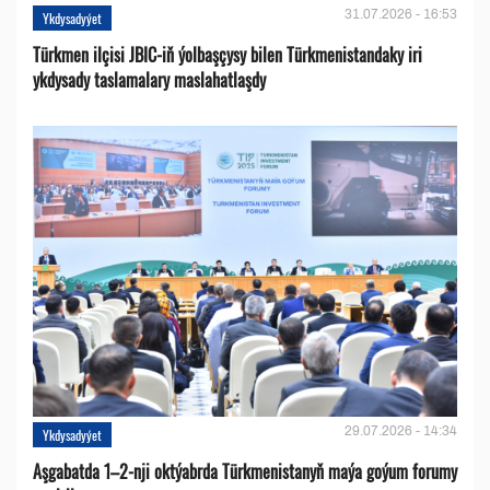
31.07.2026 - 16:53
Ykdysadyýet
Türkmen ilçisi JBIC-iň ýolbaşçysy bilen Türkmenistandaky iri
ykdysady taslamalary maslahatlaşdy
29.07.2026 - 14:34
Ykdysadyýet
Aşgabatda 1–2-nji oktýabrda Türkmenistanyň maýa goýum forumy