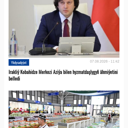
07.08.2026 - 11:42
Ykdysadyýet
Irakliý Kobahidze Merkezi Aziýa bilen hyzmatdaşlygyň ähmiýetini
belledi