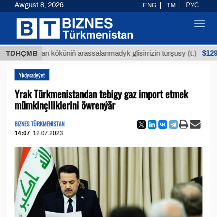
Awgust 8, 2026
ENG
TM
РУС
Toggl
navig
$12935,18
Buýan köküniň arassalanmadyk glisirrizin turşusy (t.)
TDHÇMB
Ykdysadyýet
Yrak Türkmenistandan tebigy gaz import etmek
mümkinçiliklerini öwrenýär
BIZNES TÜRKMENISTAN
14:07
12.07.2023