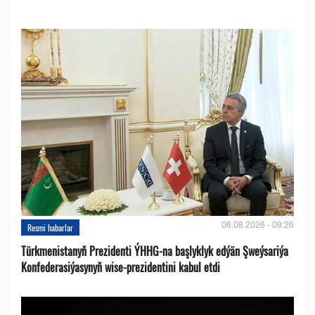
06.08.2026 - 09:26
Resmi habarlar
Türkmenistanyň Prezidenti ÝHHG-na başlyklyk edýän Şweýsariýa
Konfederasiýasynyň wise-prezidentini kabul etdi