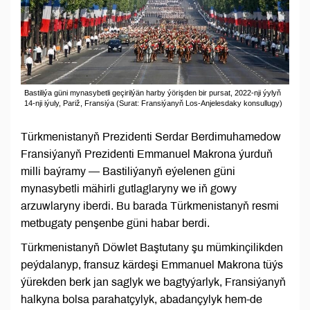
Bastiliýa güni mynasybetli geçirilýän harby ýörişden bir pursat, 2022-nji ýylyň
14-nji iýuly, Pariž, Fransiýa (Surat: Fransiýanyň Los-Anjelesdaky konsullugy)
Türkmenistanyň Prezidenti Serdar Berdimuhamedow
Fransiýanyň Prezidenti Emmanuel Makrona ýurduň
milli baýramy — Bastiliýanyň eýelenen güni
mynasybetli mähirli gutlaglaryny we iň gowy
arzuwlaryny iberdi. Bu barada Türkmenistanyň resmi
metbugaty penşenbe güni habar berdi.
Türkmenistanyň Döwlet Baştutany şu mümkinçilikden
peýdalanyp, fransuz kärdeşi Emmanuel Makrona tüýs
ýürekden berk jan saglyk we bagtyýarlyk, Fransiýanyň
halkyna bolsa parahatçylyk, abadançylyk hem-de