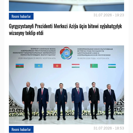
31.07.2026 - 19:23
Resmi habarlar
Gyrgyzystanyň Prezidenti Merkezi Aziýa üçin bitewi syýahatçylyk
wizasyny teklip etdi
31.07.2026 - 18:53
Resmi habarlar