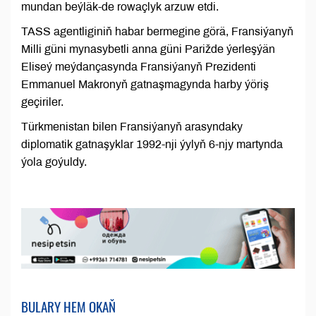
mundan beýläk-de rowaçlyk arzuw etdi.
TASS agentliginiň habar bermegine görä, Fransiýanyň
Milli güni mynasybetli anna güni Parižde ýerleşýän
Eliseý meýdançasynda Fransiýanyň Prezidenti
Emmanuel Makronyň gatnaşmagynda harby ýöriş
geçiriler.
Türkmenistan bilen Fransiýanyň arasyndaky
diplomatik gatnaşyklar 1992-nji ýylyň 6-njy martynda
ýola goýuldy.
BULARY HEM OKAŇ