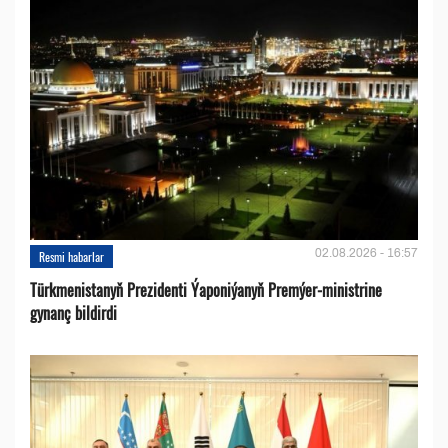
02.08.2026 - 16:57
Resmi habarlar
Türkmenistanyň Prezidenti Ýaponiýanyň Premýer-ministrine
gynanç bildirdi