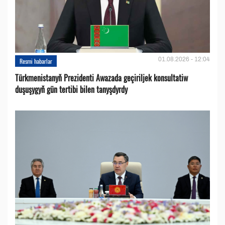
01.08.2026 - 12:04
Resmi habarlar
Türkmenistanyň Prezidenti Awazada geçiriljek konsultatiw
duşuşygyň gün tertibi bilen tanyşdyrdy