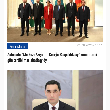
01.08.2026 - 14:14
Resmi habarlar
Astanada “Merkezi Aziýa — Koreýa Respublikasy” sammitiniň
gün tertibi maslahatlaşyldy