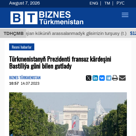
Awgust 7, 2026
ENG
TM
РУС
Toggl
navig
$12935,
TDHÇMB
Buýan köküniň arassalanmadyk glisirrizin turşusy (t.)
Resmi habarlar
Türkmenistanyň Prezidenti fransuz kärdeşini
Bastiliýa güni bilen gutlady
BIZNES TÜRKMENISTAN
10:57
14.07.2023