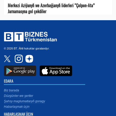
Merkezi Aziýanyň we Azerbaýjanyň liderleri “Çolpon-Ata”
Jarnamasyna gol çekdiler
© 2026 BT. Ähli hukuklar goralandyr.
EDARA
Biz barada
Düzgünler we şertler
Şahsy maglumatlaryň goragy
Habarlaşmak üçin
HABARLAŞMAK ÜÇIN