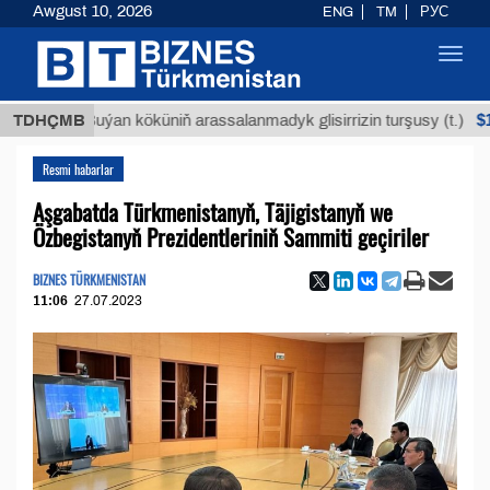
Awgust 10, 2026
ENG
TM
РУС
Toggl
navig
$12935,1
TDHÇMB
Buýan köküniň arassalanmadyk glisirrizin turşusy (t.)
Resmi habarlar
Aşgabatda Türkmenistanyň, Täjigistanyň we
Özbegistanyň Prezidentleriniň Sammiti geçiriler
BIZNES TÜRKMENISTAN
11:06
27.07.2023