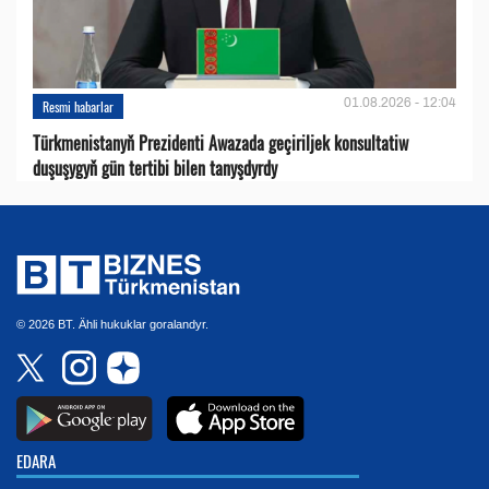
01.08.2026 - 12:04
Resmi habarlar
Türkmenistanyň Prezidenti Awazada geçiriljek konsultatiw
duşuşygyň gün tertibi bilen tanyşdyrdy
© 2026 BT. Ähli hukuklar goralandyr.
EDARA