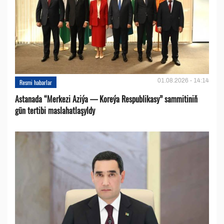
01.08.2026 - 14:14
Resmi habarlar
Astanada “Merkezi Aziýa — Koreýa Respublikasy” sammitiniň
gün tertibi maslahatlaşyldy