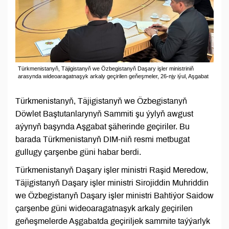
Türkmenistanyň, Täjigistanyň we Özbegistanyň Daşary işler ministriniň
arasynda wideoaragatnaşyk arkaly geçirilen geňeşmeler, 26-njy iýul, Aşgabat
Türkmenistanyň, Täjigistanyň we Özbegistanyň
Döwlet Baştutanlarynyň Sammiti şu ýylyň awgust
aýynyň başynda Aşgabat şäherinde geçiriler. Bu
barada Türkmenistanyň DIM-niň resmi metbugat
gullugy çarşenbe güni habar berdi.
Türkmenistanyň Daşary işler ministri Raşid Meredow,
Täjigistanyň Daşary işler ministri Sirojiddin Muhriddin
we Özbegistanyň Daşary işler ministri Bahtiýor Saidow
çarşenbe güni wideoaragatnaşyk arkaly geçirilen
geňeşmelerde Aşgabatda geçiriljek sammite taýýarlyk