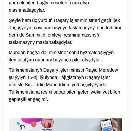
görmek bilen bagly meseleleri ara alyp
maslahatlaşdylar.
Şeýle hem üç ýurduň Daşary işler ministrleri geçiriljek
duşuşygyň meýilnamasynyň taslamasyny, gün tertibini
hem-de Sammitiň jemleýji resminamasynyň
taslamasyny maslahatlaşdylar.
Mundan başga-da, ministrler sebit hyzmatdaşlygyň
ileri tutulýan ugurlary boýunça pikir alyşdylar.
Türkmenistanyň Daşary işler ministri Raşid Meredow
şu ýylyň 15-nji iýulynda Täjigistanyň Daşary işler
ministri Sirojiddin Muhriddiniň ýolbaşçylygynda
Türkmenistana resmi sapar bilen gelen wekiliýet bilen
gepleşikler geçirdi.