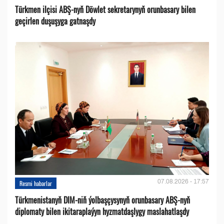
Türkmen ilçisi ABŞ-nyň Döwlet sekretarynyň orunbasary bilen
geçirlen duşuşyga gatnaşdy
07.08.2026 - 17:57
Resmi habarlar
Türkmenistanyň DIM-niň ýolbaşçysynyň orunbasary ABŞ-nyň
diplomaty bilen ikitaraplaýyn hyzmatdaşlygy maslahatlaşdy