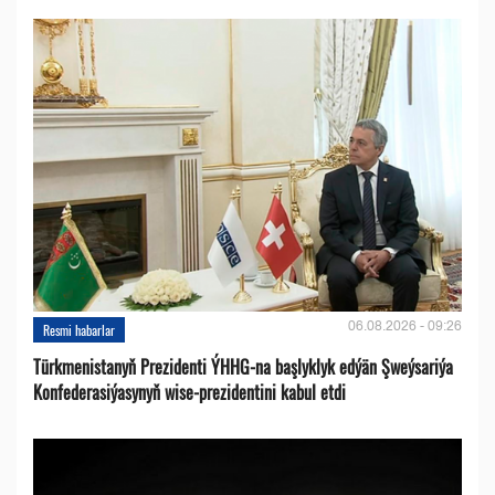
06.08.2026 - 09:26
Resmi habarlar
Türkmenistanyň Prezidenti ÝHHG-na başlyklyk edýän Şweýsariýa
Konfederasiýasynyň wise-prezidentini kabul etdi