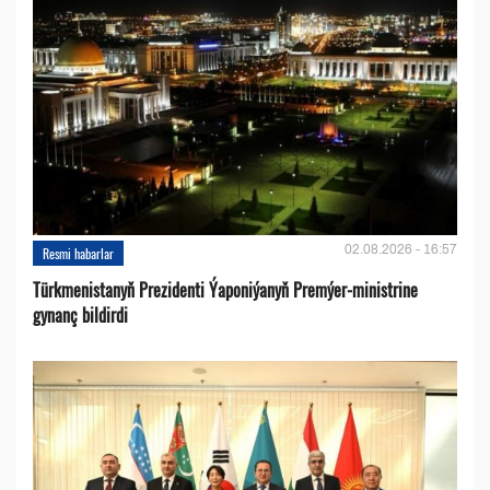
02.08.2026 - 16:57
Resmi habarlar
Türkmenistanyň Prezidenti Ýaponiýanyň Premýer-ministrine
gynanç bildirdi