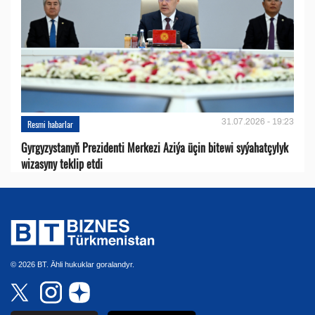
31.07.2026 - 19:23
Resmi habarlar
Gyrgyzystanyň Prezidenti Merkezi Aziýa üçin bitewi syýahatçylyk
wizasyny teklip etdi
© 2026 BT. Ähli hukuklar goralandyr.