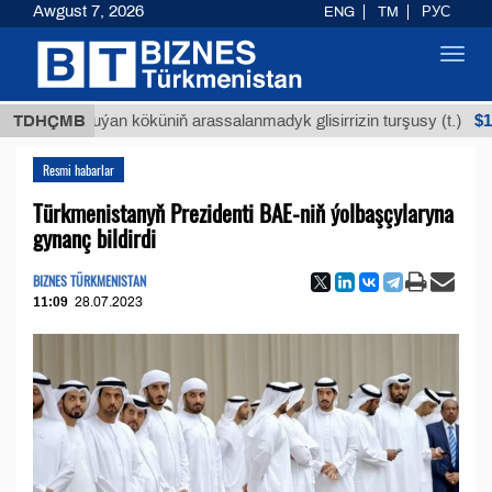
Awgust 7, 2026
ENG
TM
РУС
Toggl
navig
$12935,1
TDHÇMB
Buýan köküniň arassalanmadyk glisirrizin turşusy (t.)
Resmi habarlar
Türkmenistanyň Prezidenti BAE-niň ýolbaşçylaryna
gynanç bildirdi
BIZNES TÜRKMENISTAN
11:09
28.07.2023