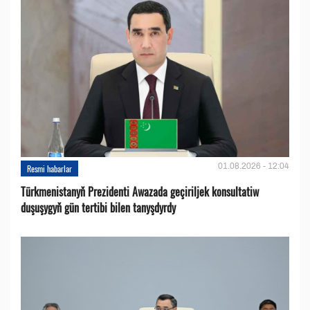
01.08.2026 - 12:04
Resmi habarlar
Türkmenistanyň Prezidenti Awazada geçiriljek konsultatiw
duşuşygyň gün tertibi bilen tanyşdyrdy