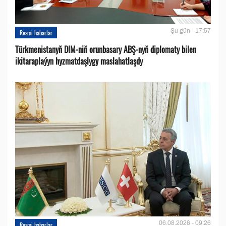
Şu gün - 17:57
Resmi habarlar
Türkmenistanyň DIM-niň orunbasary ABŞ-nyň diplomaty bilen
ikitaraplaýyn hyzmatdaşlygy maslahatlaşdy
06.08.2026 - 09:26
Resmi habarlar