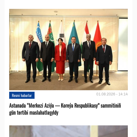
01.08.2026 - 14:14
Resmi habarlar
Astanada “Merkezi Aziýa — Koreýa Respublikasy” sammitiniň
gün tertibi maslahatlaşyldy