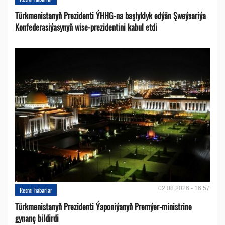
Türkmenistanyň Prezidenti ÝHHG-na başlyklyk edýän Şweýsariýa
Konfederasiýasynyň wise-prezidentini kabul etdi
02.08.2026 - 16:57
Resmi habarlar
Türkmenistanyň Prezidenti Ýaponiýanyň Premýer-ministrine
gynanç bildirdi