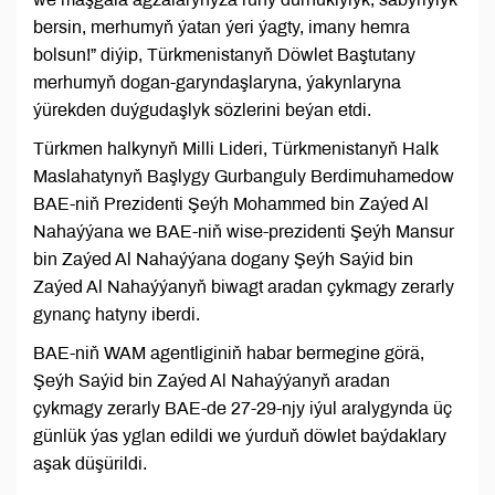
bersin, merhumyň ýatan ýeri ýagty, imany hemra
bolsun!” diýip, Türkmenistanyň Döwlet Baştutany
merhumyň dogan-garyndaşlaryna, ýakynlaryna
ýürekden duýgudaşlyk sözlerini beýan etdi.
Türkmen halkynyň Milli Lideri, Türkmenistanyň Halk
Maslahatynyň Başlygy Gurbanguly Berdimuhamedow
BAE-niň Prezidenti Şeýh Mohammed bin Zaýed Al
Nahaýýana we BAE-niň wise-prezidenti Şeýh Mansur
bin Zaýed Al Nahaýýana dogany Şeýh Saýid bin
Zaýed Al Nahaýýanyň biwagt aradan çykmagy zerarly
gynanç hatyny iberdi.
BAE-niň WAM agentliginiň habar bermegine görä,
Şeýh Saýid bin Zaýed Al Nahaýýanyň aradan
çykmagy zerarly BAE-de 27-29-njy iýul aralygynda üç
günlük ýas yglan edildi we ýurduň döwlet baýdaklary
aşak düşürildi.