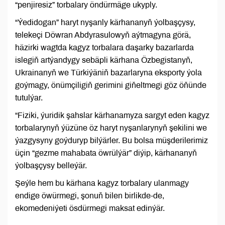
“penjiresiz” torbalary öndürmäge ukyply.
“Ýedidogan” haryt nyşanly kärhananyň ýolbaşçysy,
telekeçi Döwran Abdyrasulowyň aýtmagyna görä,
häzirki wagtda kagyz torbalara daşarky bazarlarda
islegiň artýandygy sebäpli kärhana Özbegistanyň,
Ukrainanyň we Türkiýäniň bazarlaryna eksporty ýola
goýmagy, önümçiligiň gerimini giňeltmegi göz öňünde
tutulýar.
“Fiziki, ýuridik şahslar kärhanamyza sargyt eden kagyz
torbalarynyň ýüzüne öz haryt nyşanlarynyň şekilini we
ýazgysyny goýduryp bilýärler. Bu bolsa müşderilerimiz
üçin “gezme mahabata öwrülýär” diýip, kärhananyň
ýolbaşçysy belleýär.
Şeýle hem bu kärhana kagyz torbalary ulanmagy
endige öwürmegi, şonuň bilen birlikde-de,
ekomedeniýeti ösdürmegi maksat edinýär.