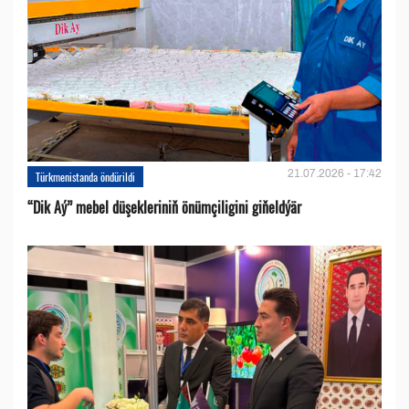
21.07.2026 - 17:42
Türkmenistanda öndürildi
“Dik Aý” mebel düşekleriniň önümçiligini giňeldýär