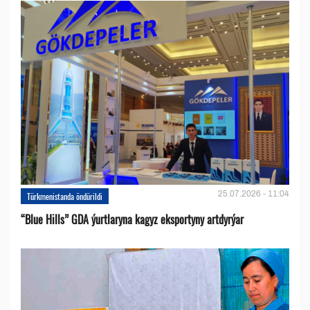
25.07.2026 - 11:04
Türkmenistanda öndürildi
“Blue Hills” GDA ýurtlaryna kagyz eksportyny artdyrýar