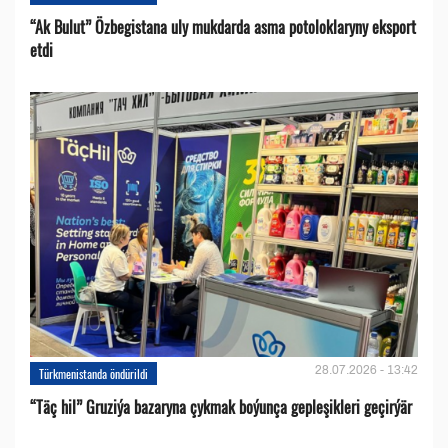
“Ak Bulut” Özbegistana uly mukdarda asma potoloklaryny eksport
etdi
28.07.2026 - 13:42
Türkmenistanda öndürildi
“Täç hil” Gruziýa bazaryna çykmak boýunça gepleşikleri geçirýär