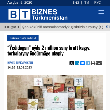
Awgust 8, 2026
ENG
TM
РУС
Toggl
navig
$12935,1
TDHÇMB
Buýan köküniň arassalanmadyk glisirrizin turşusy (t.)
Türkmenistanda öndürildi
“Ýedidogan” aýda 2 million sany kraft kagyz
torbalaryny öndürmäge ukyply
BIZNES TÜRKMENISTAN
14:16
12.08.2023