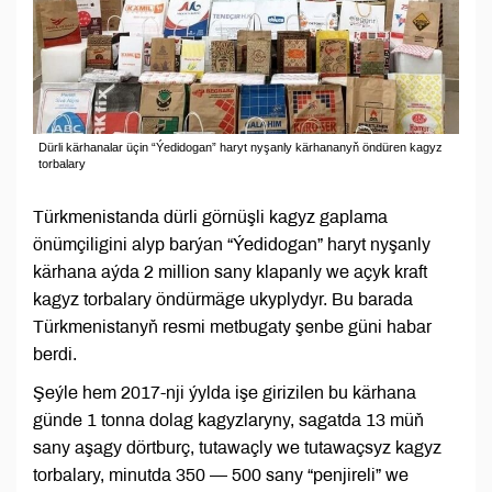
Dürli kärhanalar üçin “Ýedidogan” haryt nyşanly kärhananyň öndüren kagyz
torbalary
Türkmenistanda dürli görnüşli kagyz gaplama
önümçiligini alyp barýan “Ýedidogan” haryt nyşanly
kärhana aýda 2 million sany klapanly we açyk kraft
kagyz torbalary öndürmäge ukyplydyr. Bu barada
Türkmenistanyň resmi metbugaty şenbe güni habar
berdi.
Şeýle hem 2017-nji ýylda işe girizilen bu kärhana
günde 1 tonna dolag kagyzlaryny, sagatda 13 müň
sany aşagy dörtburç, tutawaçly we tutawaçsyz kagyz
torbalary, minutda 350 — 500 sany “penjireli” we