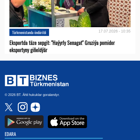
17.07.2026 - 10:35
Türkmenistanda öndürildi
Eksportda täze sepgit: "Haýyrly Senagat" Gruziýa pomidor
eksportyny giňeldýär
© 2026 BT. Ähli hukuklar goralandyr.
EDARA