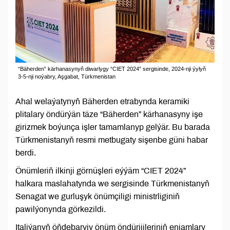
“Bäherden” kärhanasynyň diwarlygy “CIET 2024” sergisinde, 2024-nji ýylyň
3-5-nji noýabry, Aşgabat, Türkmenistan
Ahal welaýatynyň Bäherden etrabynda keramiki
plitalary öndürýän täze “Bäherden” kärhanasyny işe
girizmek boýunça işler tamamlanyp gelýär. Bu barada
Türkmenistanyň resmi metbugaty sişenbe güni habar
berdi.
Önümleriň ilkinji görnüşleri eýýäm “CIET 2024”
halkara maslahatynda we sergisinde Türkmenistanyň
Senagat we gurluşyk önümçiligi ministrliginiň
pawilýonynda görkezildi.
Italiýanyň öňdebaryjy önüm öndürijileriniň enjamlary