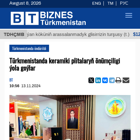
Awgust 8, 2026
ENG
TM
РУС
Toggl
navig
$12935,18
TDHÇMB
Buýan köküniň arassalanmadyk glisirrizin turşusy (t.)
Türkmenistanda öndürildi
Türkmenistanda keramiki plitalaryň önümçiligi
ýola goýlar
BT
10:56
13.11.2024