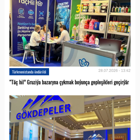
28.07.2026 - 13:42
Türkmenistanda öndürildi
“Täç hil” Gruziýa bazaryna çykmak boýunça gepleşikleri geçirýär