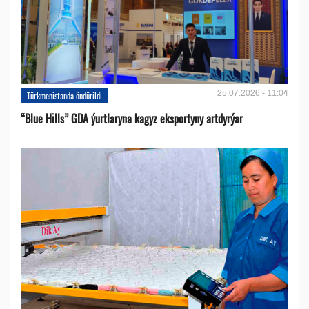
25.07.2026 - 11:04
Türkmenistanda öndürildi
“Blue Hills” GDA ýurtlaryna kagyz eksportyny artdyrýar