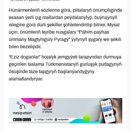
Hünärmenleriň sözlerine görä, plitalaryň önümçiliginde
esasan ýerli çig mallardan peýdalanylyp, buýrujynyň
islegine görä dürli şekiller şöhlelendirilip bilner. Mysal
üçin, önümleriň tejribe nusgalary “Pähim-paýhas
ummany Magtymguly Pyragy” ýylynyň şygary we şekili
bilen bezelipdir.
“Eziz doganlar” hojalyk jemgyýeti tarapyndan durmuşa
geçirilen taslama Türkmenistanyň gurluşyk pudagynyň
ösüşinde täze tapgyryň başlanýandygyny
alamatlandyrýar.