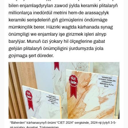
bilen enjamlaşdyrylan zawod ýylda keramiki plitalaryň
millionlarça inedördül metrini hem-de arassaçylyk
keramiki serişdeleriň giň görnüşlerini öndürmäge
mümkinçilik berer. Häzirki wagtda kärhanada synag
önümçiligi we enjamlary işe girizmek işleri alnyp
barylýar. Munuň özi ýokary hil ölçeglerine gabat
gelýän plitalaryň önümçiligini ýurdumyzda ýola
goýmaga şert döreder.
“Bäherden” kärhanasynyň önümi “CIET 2024” sergisinde, 2024-nji ýylyň 3-5-
nji noýabry, Aşgabat, Türkmenistan