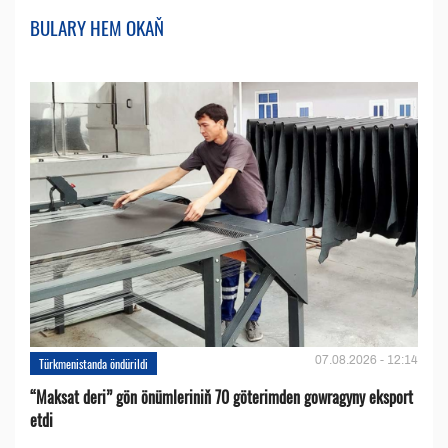
BULARY HEM OKAŇ
07.08.2026 - 12:14
Türkmenistanda öndürildi
“Maksat deri” gön önümleriniň 70 göterimden gowragyny eksport
etdi