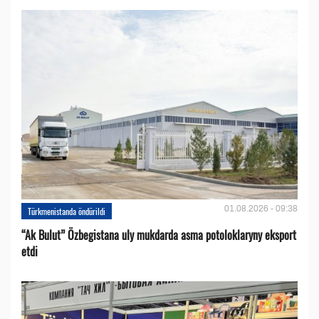
01.08.2026 - 09:38
Türkmenistanda öndürildi
“Ak Bulut” Özbegistana uly mukdarda asma potoloklaryny eksport
etdi