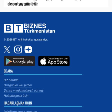
eksportyny giňeldýär
© 2026 BT. Ähli hukuklar goralandyr.
EDARA
Biz barada
Düzgünler we şertler
Şahsy maglumatlaryň goragy
Habarlaşmak üçin
HABARLAŞMAK ÜÇIN
info@business.com.tm