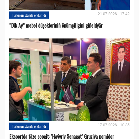
21.07.2026 - 17:42
Türkmenistanda öndürildi
“Dik Aý” mebel düşekleriniň önümçiligini giňeldýär
17.07.2026 - 10:35
Türkmenistanda öndürildi
Eksportda täze sepgit: "Haýyrly Senagat" Gruziýa pomidor