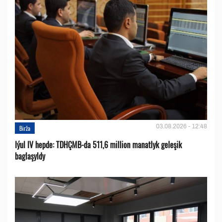
03.08.2026 - 12:48
Birža
Iýul IV hepde: TDHÇMB-da 511,6 million manatlyk geleşik
baglaşyldy