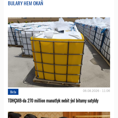
BULARY HEM OKAŇ
06.08.2026 - 11:06
Birža
TDHÇMB-da 270 million manatlyk nebit ýol bitumy satyldy