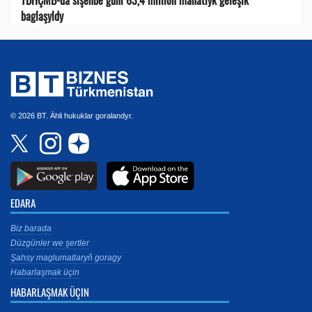
baglaşyldy
© 2026 BT. Ähli hukuklar goralandyr.
EDARA
Biz barada
Düzgünler we şertler
Şahsy maglumatlaryň goragy
Habarlaşmak üçin
HABARLAŞMAK ÜÇIN