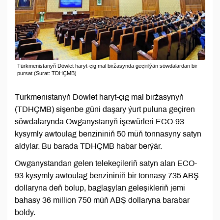
Türkmenistanyň Döwlet haryt-çig mal biržasynda geçirilýän söwdalardan bir
pursat (Surat: TDHÇMB)
Türkmenistanyň Döwlet haryt-çig mal biržasynyň
(TDHÇMB) sişenbe güni daşary ýurt puluna geçiren
söwdalarynda Owganystanyň işewürleri ECO-93
kysymly awtoulag benzininiň 50 müň tonnasyny satyn
aldylar. Bu barada TDHÇMB habar berýär.
Owganystandan gelen telekeçileriň satyn alan ECO-
93 kysymly awtoulag benzininiň bir tonnasy 735 ABŞ
dollaryna deň bolup, baglaşylan geleşikleriň jemi
bahasy 36 million 750 müň ABŞ dollaryna barabar
boldy.