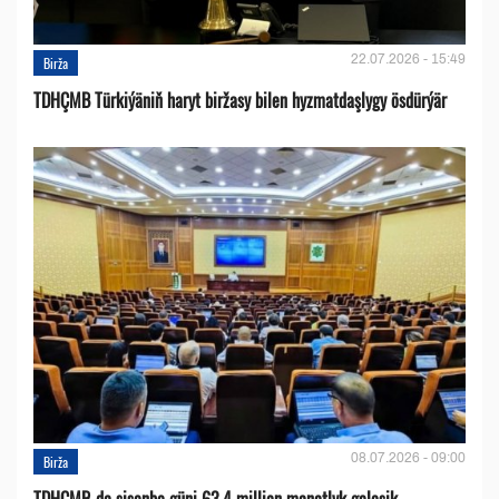
22.07.2026 - 15:49
Birža
TDHÇMB Türkiýäniň haryt biržasy bilen hyzmatdaşlygy ösdürýär
08.07.2026 - 09:00
Birža
TDHÇMB-da sişenbe güni 63,4 million manatlyk geleşik