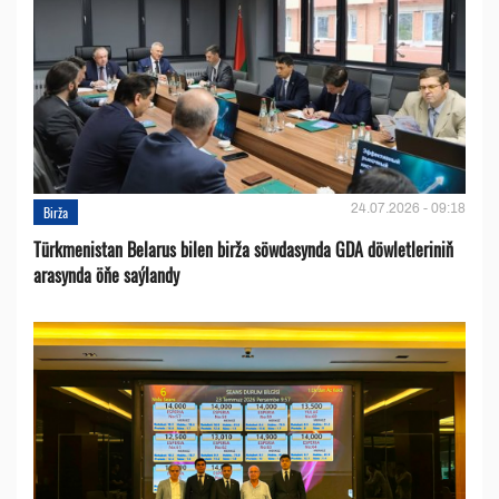
24.07.2026 - 09:18
Birža
Türkmenistan Belarus bilen birža söwdasynda GDA döwletleriniň
arasynda öňe saýlandy