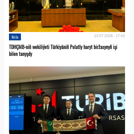
23.07.2026 - 17:02
Birža
TDHÇMB-niň wekiliýeti Türkiyäniň Polatly haryt biržasynyň işi
bilen tanyşdy