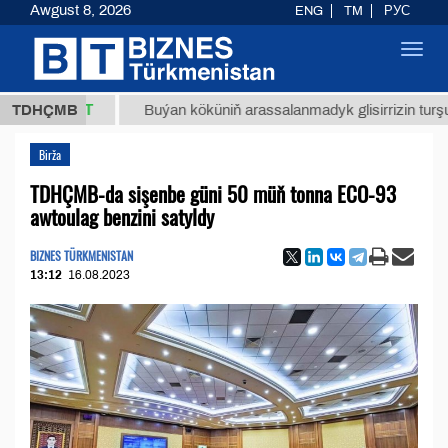
Awgust 8, 2026
ENG
TM
РУС
Toggl
navig
,8 ТМТ
TDHÇMB
Buýan köküniň arassalanmadyk glisirrizin turşusy (t.)
Birža
TDHÇMB-da sişenbe güni 50 müň tonna ECO-93
awtoulag benzini satyldy
BIZNES TÜRKMENISTAN
13:12
16.08.2023