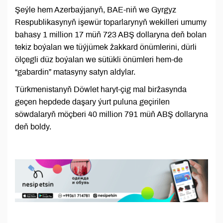
Şeýle hem Azerbaýjanyň, BAE-niň we Gyrgyz
Respublikasynyň işewür toparlarynyň wekilleri umumy
bahasy 1 million 17 müň 723 ABŞ dollaryna deň bolan
tekiz boýalan we tüýjümek žakkard önümlerini, dürli
ölçegli düz boýalan we sütükli önümleri hem-de
“gabardin” matasyny satyn aldylar.
Türkmenistanyň Döwlet haryt-çig mal biržasynda
geçen hepdede daşary ýurt puluna geçirilen
söwdalaryň möçberi 40 million 791 müň ABŞ dollaryna
deň boldy.