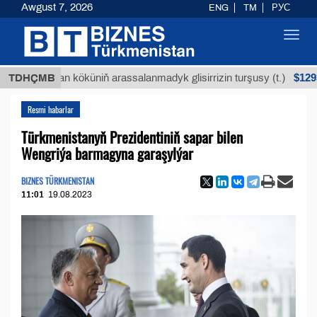
Awgust 7, 2026
ENG
TM
РУС
Toggl
navig
$12935,18
Buýan köküniň arassalanmadyk glisirrizin turşusy (t.)
TDHÇMB
Resmi habarlar
Türkmenistanyň Prezidentiniň sapar bilen
Wengriýa barmagyna garaşylýar
BIZNES TÜRKMENISTAN
11:01
19.08.2023