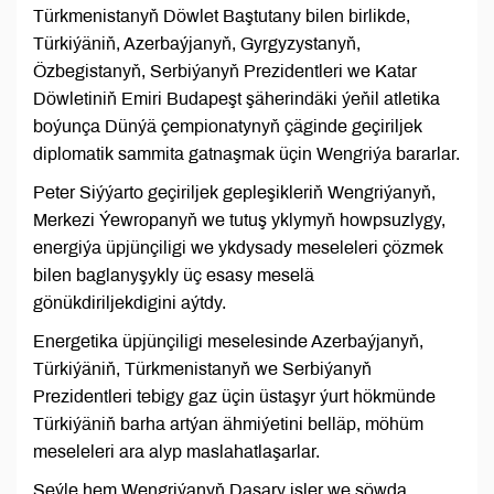
Türkmenistanyň Döwlet Baştutany bilen birlikde,
Türkiýäniň, Azerbaýjanyň, Gyrgyzystanyň,
Özbegistanyň, Serbiýanyň Prezidentleri we Katar
Döwletiniň Emiri Budapeşt şäherindäki ýeňil atletika
boýunça Dünýä çempionatynyň çäginde geçiriljek
diplomatik sammita gatnaşmak üçin Wengriýa bararlar.
Peter Siýýarto geçiriljek gepleşikleriň Wengriýanyň,
Merkezi Ýewropanyň we tutuş yklymyň howpsuzlygy,
energiýa üpjünçiligi we ykdysady meseleleri çözmek
bilen baglanyşykly üç esasy meselä
gönükdiriljekdigini aýtdy.
Energetika üpjünçiligi meselesinde Azerbaýjanyň,
Türkiýäniň, Türkmenistanyň we Serbiýanyň
Prezidentleri tebigy gaz üçin üstaşyr ýurt hökmünde
Türkiýäniň barha artýan ähmiýetini belläp, möhüm
meseleleri ara alyp maslahatlaşarlar.
Şeýle hem Wengriýanyň Daşary işler we söwda