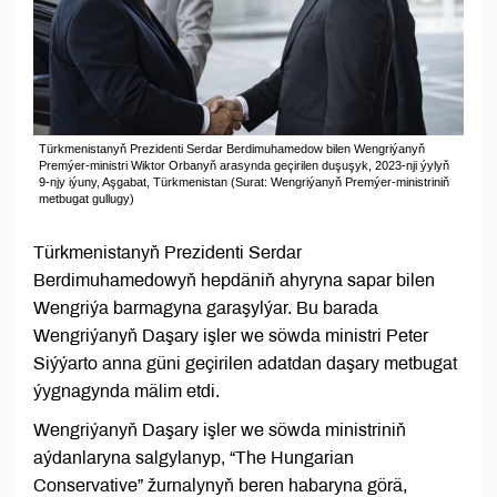
Türkmenistanyň Prezidenti Serdar Berdimuhamedow bilen Wengriýanyň
Premýer-ministri Wiktor Orbanyň arasynda geçirilen duşuşyk, 2023-nji ýylyň
9-njy iýuny, Aşgabat, Türkmenistan (Surat: Wengriýanyň Premýer-ministriniň
metbugat gullugy)
Türkmenistanyň Prezidenti Serdar
Berdimuhamedowyň hepdäniň ahyryna sapar bilen
Wengriýa barmagyna garaşylýar. Bu barada
Wengriýanyň Daşary işler we söwda ministri Peter
Siýýarto anna güni geçirilen adatdan daşary metbugat
ýygnagynda mälim etdi.
Wengriýanyň Daşary işler we söwda ministriniň
aýdanlaryna salgylanyp, “The Hungarian
Conservative” žurnalynyň beren habaryna görä,