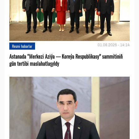
01.08.2026 - 14:14
Resmi habarlar
Astanada “Merkezi Aziýa — Koreýa Respublikasy” sammitiniň
gün tertibi maslahatlaşyldy