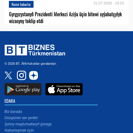
31.07.2026 - 19:23
Resmi habarlar
Gyrgyzystanyň Prezidenti Merkezi Aziýa üçin bitewi syýahatçylyk
wizasyny teklip etdi
© 2026 BT. Ähli hukuklar goralandyr.
EDARA
Biz barada
Düzgünler we şertler
Şahsy maglumatlaryň goragy
Habarlaşmak üçin