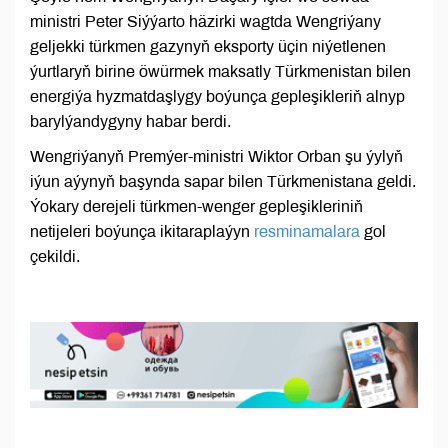
ministri Peter Siýýarto häzirki wagtda Wengriýany
geljekki türkmen gazynyň eksporty üçin niýetlenen
ýurtlaryň birine öwürmek maksatly Türkmenistan bilen
energiýa hyzmatdaşlygy boýunça gepleşikleriň alnyp
barylýandygyny habar berdi.
Wengriýanyň Premýer-ministri Wiktor Orban şu ýylyň
iýun aýynyň başynda sapar bilen Türkmenistana geldi.
Ýokary derejeli türkmen-wenger gepleşikleriniň
netijeleri boýunça ikitaraplaýyn
resminamalara
gol
çekildi.