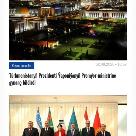
02.08.2026 - 16:57
Resmi habarlar
Türkmenistanyň Prezidenti Ýaponiýanyň Premýer-ministrine
gynanç bildirdi