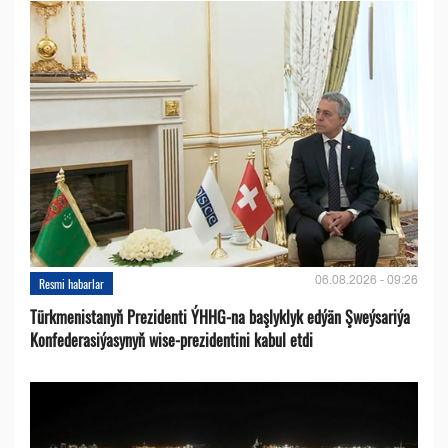
06.08.2026 - 09:26
Resmi habarlar
Türkmenistanyň Prezidenti ÝHHG-na başlyklyk edýän Şweýsariýa
Konfederasiýasynyň wise-prezidentini kabul etdi