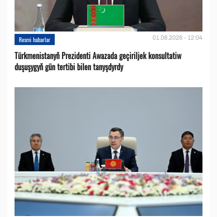
01.08.2026 - 12:04
Resmi habarlar
Türkmenistanyň Prezidenti Awazada geçiriljek konsultatiw
duşuşygyň gün tertibi bilen tanyşdyrdy