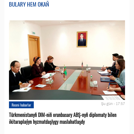
BULARY HEM OKAŇ
Şu gün - 17:57
Resmi habarlar
Türkmenistanyň DIM-niň orunbasary ABŞ-nyň diplomaty bilen
ikitaraplaýyn hyzmatdaşlygy maslahatlaşdy