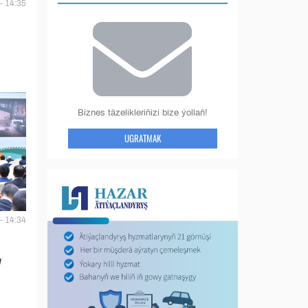
- 14:35
Biznes täzelikleriňizi bize ýollaň!
UGRATMAK
- 14:34
y