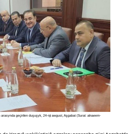
iň arasynda geçirilen duşuşyk, 24-nji awgust, Aşgabat (Surat: alnaeem-