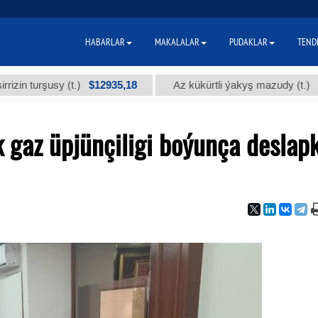
HABARLAR
MAKALALAR
PUDAKLAR
TEND
$12935,18
$300
rşusy (t.)
Az kükürtli ýakyş mazudy (t.)
 gaz üpjünçiligi boýunça deslap