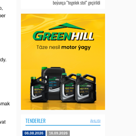
boýunça “tegelek stol” geçirildi
p,
ber
dy.
aşmak
TENDERLER
ÄHLISI
wat
06.08.2026
16.09.2026