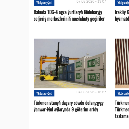
07.08.2026 - 13:07
Ykdysadyýet
Ykdysady
Bakuda TDG-ä agza ýurtlaryň öňdebaryjy
Irakliý 
seljeriş merkezleriniň maslahaty geçiriler
hyzmatd
04.08.2026 - 16:57
Ykdysadyýet
Ykdysady
Türkmenistanyň daşary söwda dolanyşygy
Türkmen 
ýanwar-iýul aýlarynda 9 göterim artdy
Türkmen
taslama