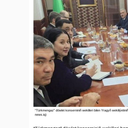
“Türkmengaz” döwlet konserniniň wekilleri bilen Yragyň wekiliýetin
news.iq)