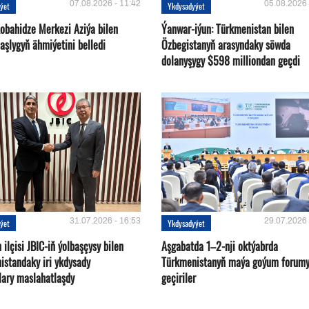
07.08.2026 - 11:42
05.08.2026 
ýet
Ykdysadyýet
Kobahidze Merkezi Aziýa bilen
Ýanwar-iýun: Türkmenistan bilen
aşlygyň ähmiýetini belledi
Özbegistanyň arasyndaky söwda
dolanyşygy $598 milliondan geçdi
31.07.2026 - 16:53
29.07.2026 
ýet
Ykdysadyýet
ilçisi JBIC-iň ýolbaşçysy bilen
Aşgabatda 1–2-nji oktýabrda
istandaky iri ykdysady
Türkmenistanyň maýa goýum forum
lary maslahatlaşdy
geçiriler