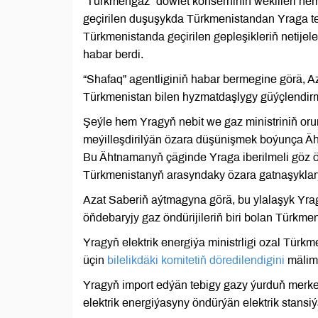
“Türkmengaz” döwlet konserniniň wekilleri he
geçirilen duşuşykda Türkmenistandan Yraga te
Türkmenistanda geçirilen gepleşikleriň netijel
habar berdi.
“Shafaq” agentliginiň habar bermegine görä, Az
Türkmenistan bilen hyzmatdaşlygy güýçlendirm
Şeýle hem Yragyň nebit we gaz ministriniň or
meýilleşdirilýän özara düşünişmek boýunça Äh
Bu Ähtnamanyň çäginde Yraga iberilmeli göz 
Türkmenistanyň arasyndaky özara gatnaşyklaryň
Azat Saberiň aýtmagyna görä, bu ylalaşyk Yrag
öňdebaryjy gaz öndürijileriň biri bolan Türkme
Yragyň elektrik energiýa ministrligi ozal Tür
üçin
bilelikdäki komitetiň döredilendigini
mälim 
Yragyň import edýän tebigy gazy ýurduň merk
elektrik energiýasyny öndürýän elektrik stansiý