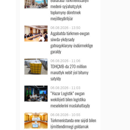
Buharada Türkmenistanyň
medeni-syýahatçylyk
toplumyny döretmek
meýilleşdirilýär
06.08.2026 - 13:50
Aşgabatda türkmen-owgan
söwda-ykdysady
gatnaşyklaryny ösdürmeklige
garaldy
06.08.2026 - 11:06
TDHÇMB-da 270 million
manatlyk nebit ýol bitumy
satyldy
06.08.2026 - 11:03
“Hazar Logistik” owgan
wekiliýeti bilen logistika
meselelerini maslahatlaşdy
06.08.2026 - 10:55
Türkmenistanda ene süýdi bilen
iýmitlendirmegi goldamak