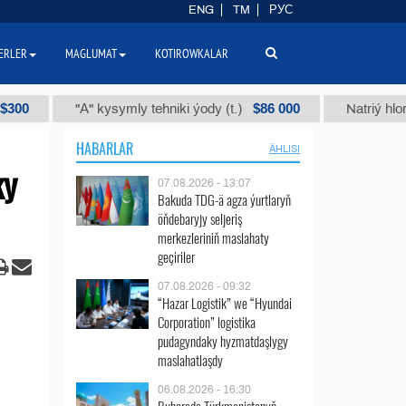
ENG
TM
РУС
ERLER
MAGLUMAT
KOTIROWKALAR
$86 000
"А" kysymly tehniki ýody (t.)
Natriý hlorly (naha
HABARLAR
ÄHLISI
ky
07.08.2026 - 13:07
Bakuda TDG-ä agza ýurtlaryň
öňdebaryjy seljeriş
merkezleriniň maslahaty
geçiriler
07.08.2026 - 09:32
“Hazar Logistik” we “Hyundai
Corporation” logistika
pudagyndaky hyzmatdaşlygy
maslahatlaşdy
06.08.2026 - 16:30