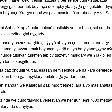
m-de Yragyň wekiliýetiniň agzalary penşenbe güni Aşgabatda
bigy gaz ibermek boýunça deslapky ylalaşyga gol çekdiler diýi
eri boýunça Yragyň nebit we gaz ministriniň orunbasary Azat Sa
at Saber Yragyň hökümetiniň dostlukly ýurtlar bilen, şol sanda
ek isleýändigini nygtady.
unbasary häzirki wagtda şu ýylyň ahyryna çenli tamamlanmagy
tnamany taýýarlamak boýunça işleriň alnyp barylýandygyny aýt
öňünde tutulýan türkmen tebigy gazynyň mukdary we Yrak bilen
 tertibi kesgitlener.
a gaz öndüriji ýurtlar, esasan hem sebitde we halkara derejede
nistan bilen gatnaşyklary berkitmäge ýardam berer.
kmenistandan we Katardan gaz import etmegi ara alyp maslahatl
etdi.
ezinde we günortasynda ýerleşýän we her gün jemi 7000 mega
alarynda ulanylýar.