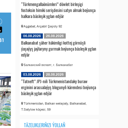
“Türkmengallaönümleri” döwlet birleşigi
fostoksin himiki serişdesini satyn almak boýunça
halkara bäsleşik yglan edýär
Aşgabat, Arçabil Şaýoly 92
06.08.2026
26.08.2026
Balkanabat şäher häkimligi kottej görnüşli
ýaşaýyş jaýlaryny gurmak boýunça bäsleşik yglan
edýär
Балканский велаят, г. Балканабат
03.08.2026
28.08.2026
“Tatneft” JPJ-niň Türkmenistandaky buraw
erginini arassalaýyş blogunyň kärendesi boýunça
bäsleşik yglan edýär
Türkmenistan, Balkan welaýaty, Balkanabat,
T.Satylow köçesi, 59
TÄZELIKLERIŇIZI ÝOLLAŇ