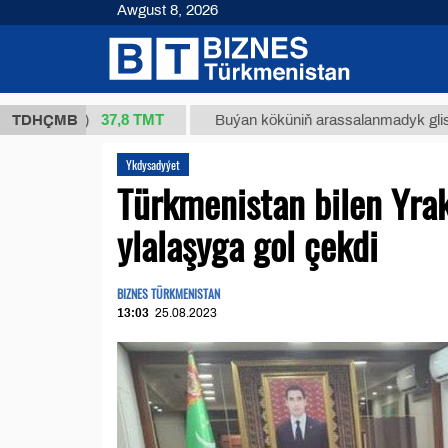
Awgust 8, 2026
37,8 ТМТ
 (kg.)
TDHÇMB
Buýan köküniň arassalanmadyk glisirrizin tu
Ykdysadyýet
Türkmenistan bilen Yrak
ylalaşyga gol çekdi
BIZNES TÜRKMENISTAN
13:03
25.08.2023