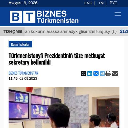
Awgust 6, 2026
ENG
TM
РУС
Toggl
navig
$12935,18
TDHÇMB
Buýan köküniň arassalanmadyk glisirrizin turşusy (t.)
Resmi habarlar
Türkmenistanyň Prezidentiniň täze metbugat
sekretary bellenildi
BIZNES TÜRKMENISTAN
11:45
02.09.2023