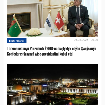
06.08.2026 - 09:26
Resmi habarlar
Türkmenistanyň Prezidenti ÝHHG-na başlyklyk edýän Şweýsariýa
Konfederasiýasynyň wise-prezidentini kabul etdi