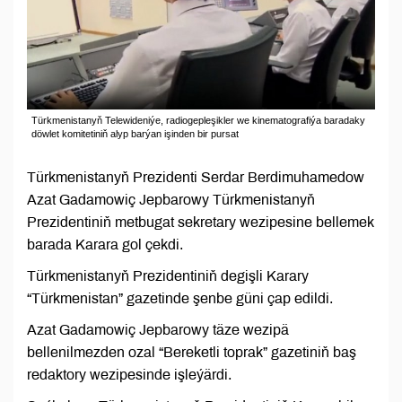
Türkmenistanyň Telewideniýe, radiogepleşikler we kinematografiýa baradaky
döwlet komitetiniň alyp barýan işinden bir pursat
Türkmenistanyň Prezidenti Serdar Berdimuhamedow
Azat Gadamowiç Jepbarowy Türkmenistanyň
Prezidentiniň metbugat sekretary wezipesine bellemek
barada Karara gol çekdi.
Türkmenistanyň Prezidentiniň degişli Karary
“Türkmenistan” gazetinde şenbe güni çap edildi.
Azat Gadamowiç Jepbarowy täze wezipä
bellenilmezden ozal “Bereketli toprak” gazetiniň baş
redaktory wezipesinde işleýärdi.