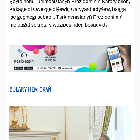
Şeýle hem Türkmenistanyň Prezidentiniň Karary bilen,
Kakageldi Öwezgeldiýewiç Çaryýardurdyýew, başga
işe geçmegi sebäpli, Türkmenistanyň Prezidentiniň
metbugat sekretary wezipesinden boşadyldy.
BULARY HEM OKAŇ