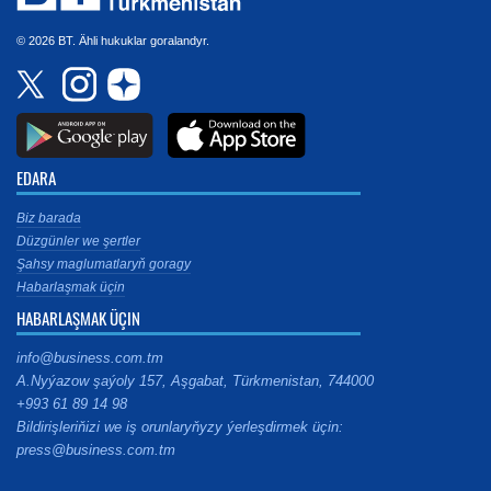
© 2026 BT. Ähli hukuklar goralandyr.
EDARA
Biz barada
Düzgünler we şertler
Şahsy maglumatlaryň goragy
Habarlaşmak üçin
HABARLAŞMAK ÜÇIN
info@business.com.tm
A.Nyýazow şaýoly 157, Aşgabat, Türkmenistan, 744000
+993 61 89 14 98
Bildirişleriňizi we iş orunlaryňyzy ýerleşdirmek üçin:
press@business.com.tm