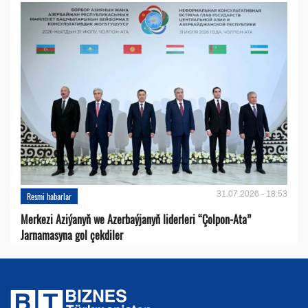
31.07.2026 - 18:53
Resmi habarlar
Merkezi Aziýanyň we Azerbaýjanyň liderleri “Çolpon-Ata”
Jarnamasyna gol çekdiler