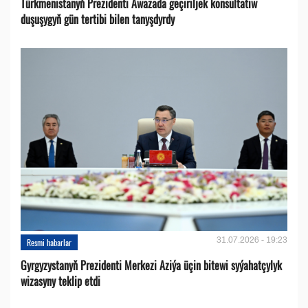
Türkmenistanyň Prezidenti Awazada geçiriljek konsultatiw
duşuşygyň gün tertibi bilen tanyşdyrdy
31.07.2026 - 19:23
Resmi habarlar
Gyrgyzystanyň Prezidenti Merkezi Aziýa üçin bitewi syýahatçylyk
wizasyny teklip etdi