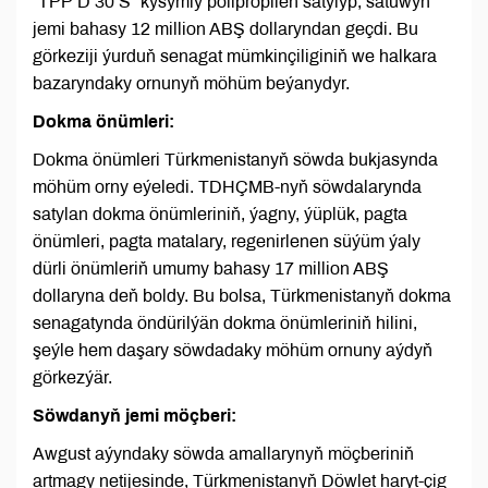
“TPP D 30 S” kysymly polipropilen satylyp, satuwyň
jemi bahasy 12 million ABŞ dollaryndan geçdi. Bu
görkeziji ýurduň senagat mümkinçiliginiň we halkara
bazaryndaky ornunyň möhüm beýanydyr.
Dokma önümleri:
Dokma önümleri Türkmenistanyň söwda bukjasynda
möhüm orny eýeledi. TDHÇMB-nyň söwdalarynda
satylan dokma önümleriniň, ýagny, ýüplük, pagta
önümleri, pagta matalary, regenirlenen süýüm ýaly
dürli önümleriň umumy bahasy 17 million ABŞ
dollaryna deň boldy. Bu bolsa, Türkmenistanyň dokma
senagatynda öndürilýän dokma önümleriniň hilini,
şeýle hem daşary söwdadaky möhüm ornuny aýdyň
görkezýär.
Söwdanyň jemi möçberi:
Awgust aýyndaky söwda amallarynyň möçberiniň
artmagy netijesinde, Türkmenistanyň Döwlet haryt-çig