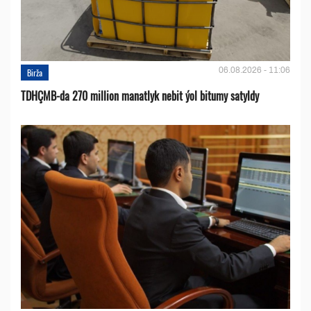
06.08.2026 - 11:06
Birža
TDHÇMB-da 270 million manatlyk nebit ýol bitumy satyldy