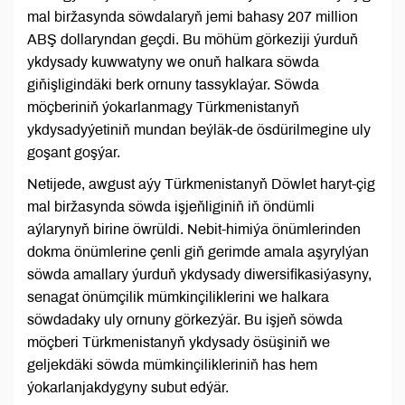
mal biržasynda söwdalaryň jemi bahasy 207 million
ABŞ dollaryndan geçdi. Bu möhüm görkeziji ýurduň
ykdysady kuwwatyny we onuň halkara söwda
giňişligindäki berk ornuny tassyklaýar. Söwda
möçberiniň ýokarlanmagy Türkmenistanyň
ykdysadyýetiniň mundan beýläk-de ösdürilmegine uly
goşant goşýar.
Netijede, awgust aýy Türkmenistanyň Döwlet haryt-çig
mal biržasynda söwda işjeňliginiň iň öndümli
aýlarynyň birine öwrüldi. Nebit-himiýa önümlerinden
dokma önümlerine çenli giň gerimde amala aşyrylýan
söwda amallary ýurduň ykdysady diwersifikasiýasyny,
senagat önümçilik mümkinçiliklerini we halkara
söwdadaky uly ornuny görkezýär. Bu işjeň söwda
möçberi Türkmenistanyň ykdysady ösüşiniň we
geljekdäki söwda mümkinçilikleriniň has hem
ýokarlanjakdygyny subut edýär.