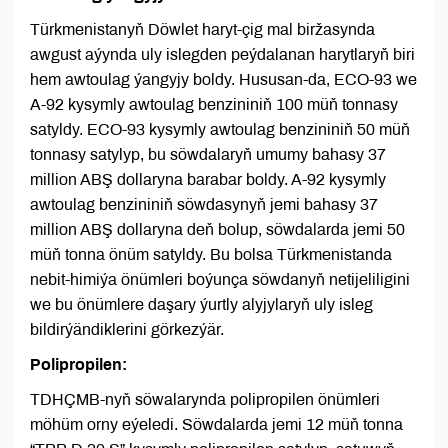
Türkmenistanyň Döwlet haryt-çig mal biržasynda
awgust aýynda uly islegden peýdalanan harytlaryň biri
hem awtoulag ýangyjy boldy. Hususan-da, ECO-93 we
A-92 kysymly awtoulag benzininiň 100 müň tonnasy
satyldy. ECO-93 kysymly awtoulag benzininiň 50 müň
tonnasy satylyp, bu söwdalaryň umumy bahasy 37
million ABŞ dollaryna barabar boldy. A-92 kysymly
awtoulag benzininiň söwdasynyň jemi bahasy 37
million ABŞ dollaryna deň bolup, söwdalarda jemi 50
müň tonna önüm satyldy. Bu bolsa Türkmenistanda
nebit-himiýa önümleri boýunça söwdanyň netijeliligini
we bu önümlere daşary ýurtly alyjylaryň uly isleg
bildirýändiklerini görkezýär.
Polipropilen:
TDHÇMB-nyň söwalarynda polipropilen önümleri
möhüm orny eýeledi. Söwdalarda jemi 12 müň tonna