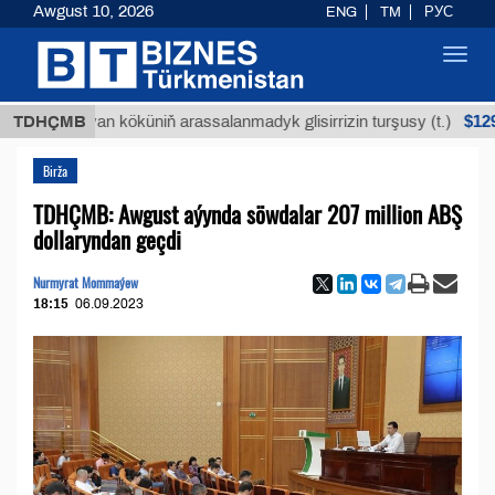
Awgust 10, 2026
ENG
TM
РУС
Toggl
navig
$12935,18
Buýan köküniň arassalanmadyk glisirrizin turşusy (t.)
TDHÇMB
Birža
TDHÇMB: Awgust aýynda söwdalar 207 million ABŞ
dollaryndan geçdi
Nurmyrat Mommaýew
18:15
06.09.2023