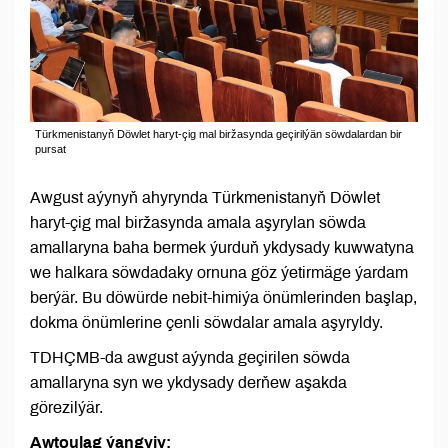
Türkmenistanyň Döwlet haryt-çig mal biržasynda geçirilýän söwdalardan bir
pursat
Awgust aýynyň ahyrynda Türkmenistanyň Döwlet
haryt-çig mal biržasynda amala aşyrylan söwda
amallaryna baha bermek ýurduň ykdysady kuwwatyna
we halkara söwdadaky ornuna göz ýetirmäge ýardam
berýär. Bu döwürde nebit-himiýa önümlerinden başlap,
dokma önümlerine çenli söwdalar amala aşyryldy.
TDHÇMB-da awgust aýynda geçirilen söwda
amallaryna syn we ykdysady derňew aşakda
görezilýär.
Awtoulag ýangyjy: