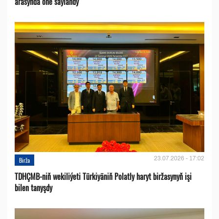
arasynda öňe saýlandy
23.07.2026 - 17:02
Birža
TDHÇMB-niň wekiliýeti Türkiyäniň Polatly haryt biržasynyň işi
bilen tanyşdy