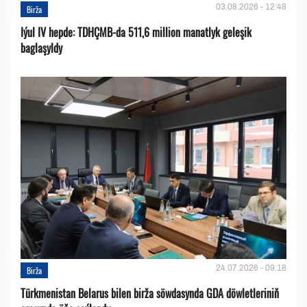
03.08.2026 - 12:48
Birža
Iýul IV hepde: TDHÇMB-da 511,6 million manatlyk geleşik
baglaşyldy
24.07.2026 - 09:18
Birža
Türkmenistan Belarus bilen birža söwdasynda GDA döwletleriniň