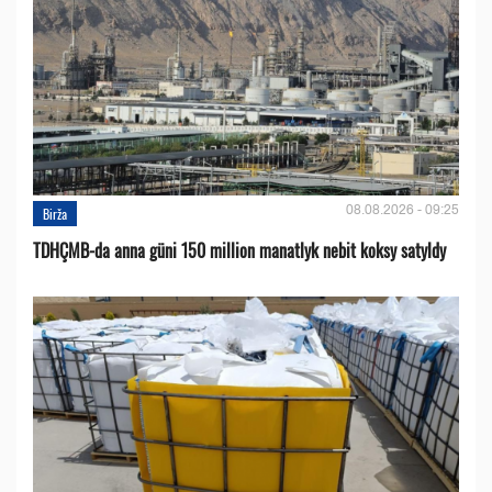
08.08.2026 - 09:25
Birža
TDHÇMB-da anna güni 150 million manatlyk nebit koksy satyldy