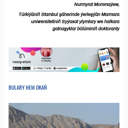
Nurmyrat Mommaýew,
Türkiýäniň Stambul şäherinde ýerleşýän Marmara
uniwersitetiniň Syýasat ylymlary we halkara
gatnaşyklar bölüminiň doktoranty
BULARY HEM OKAŇ