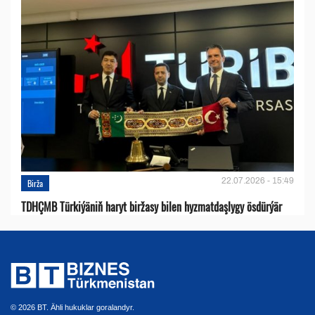
22.07.2026 - 15:49
Birža
TDHÇMB Türkiýäniň haryt biržasy bilen hyzmatdaşlygy ösdürýär
© 2026 BT. Ähli hukuklar goralandyr.