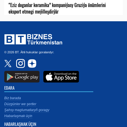
“Eziz doganlar keramika” kompaniýasy Gruziýa önümlerini
eksport etmegi meýilleşdirýär
© 2026 BT. Ähli hukuklar goralandyr.
EDARA
Biz barada
Düzgünler we şertler
Şahsy maglumatlaryň goragy
Habarlaşmak üçin
HABARLAŞMAK ÜÇIN