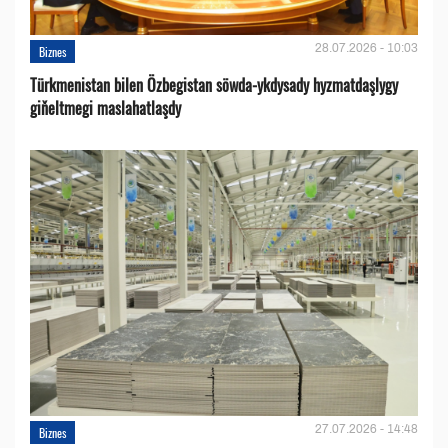
28.07.2026 - 10:03
Biznes
Türkmenistan bilen Özbegistan söwda-ykdysady hyzmatdaşlygy
giňeltmegi maslahatlaşdy
27.07.2026 - 14:48
Biznes