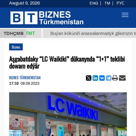
Awgust 9, 2026
ENG
TM
РУС
Toggl
navig
37,8 ТМТ
TDHÇMB
Buýan köküniň arassalanmadyk glisirrizin turşusy (t
Biznes
Aşgabatdaky “LC Waikiki” dükanynda “1+1” teklibi
dowam edýär
BIZNES TÜRKMENISTAN
17:32
08.09.2023