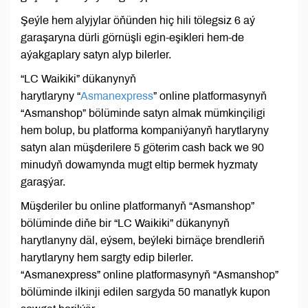
Şeýle hem alyjylar öňünden hiç hili tölegsiz 6 aý
garaşaryna dürli görnüşli egin-eşikleri hem-de
aýakgaplary satyn alyp bilerler.
“LC Waikiki” dükanynyň
harytlaryny “
Asmanexpress
” online platformasynyň
“Asmanshop” bölüminde satyn almak mümkinçiligi
hem bolup, bu platforma kompaniýanyň harytlaryny
satyn alan müşderilere 5 göterim cash back we 90
minudyň dowamynda mugt eltip bermek hyzmaty
garaşýar.
Müşderiler bu online platformanyň “Asmanshop”
bölüminde diňe bir “LC Waikiki” dükanynyň
harytlanyny däl, eýsem, beýleki birnäçe brendleriň
harytlaryny hem sargty edip bilerler.
“Asmanexpress” online platformasynyň “Asmanshop”
bölüminde ilkinji edilen sargyda 50 manatlyk kupon