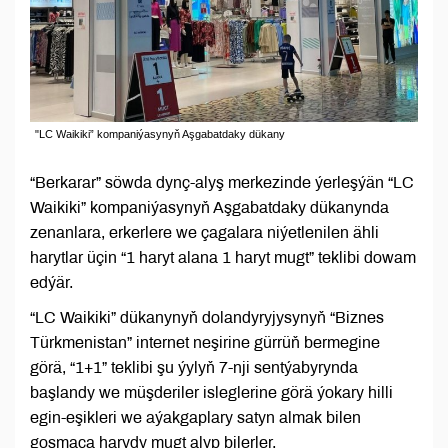
"LC Waikiki” kompaniýasynyň Aşgabatdaky dükany
“Berkarar” söwda dynç-alyş merkezinde ýerleşýän “LC
Waikiki” kompaniýasynyň Aşgabatdaky dükanynda
zenanlara, erkerlere we çagalara niýetlenilen ähli
harytlar üçin “1 haryt alana 1 haryt mugt” teklibi dowam
edýär.
“LC Waikiki” dükanynyň dolandyryjysynyň “Biznes
Türkmenistan” internet neşirine gürrüň bermegine
görä, “1+1” teklibi şu ýylyň 7-nji sentýabyrynda
başlandy we müşderiler isleglerine görä ýokary hilli
egin-eşikleri we aýakgaplary satyn almak bilen
goşmaça harydy mugt alyp bilerler.