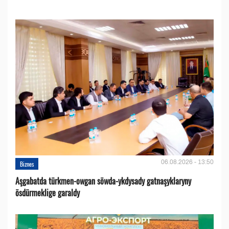
06.08.2026 - 13:50
Biznes
Aşgabatda türkmen-owgan söwda-ykdysady gatnaşyklaryny
ösdürmeklige garaldy