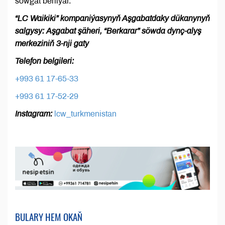
sowgat berilýär.
“LC Waikiki” kompaniýasynyň Aşgabatdaky dükanynyň
salgysy: Aşgabat şäheri, “Berkarar” söwda dynç-alyş
merkeziniň 3-nji gaty
Telefon belgileri:
+993 61 17-65-33
+993 61 17-52-29
Instagram:
lcw_turkmenistan
BULARY HEM OKAŇ