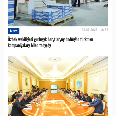
28.07.2026 - 16:53
Biznes
Özbek wekiliýeti gurluşyk harytlaryny öndürýän türkmen
kompaniýalary bilen tanyşdy