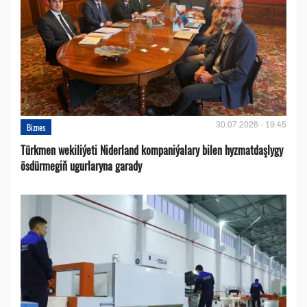
30.07.2026 - 19:45
Biznes
Türkmen wekiliýeti Niderland kompaniýalary bilen hyzmatdaşlygy
ösdürmegiň ugurlaryna garady