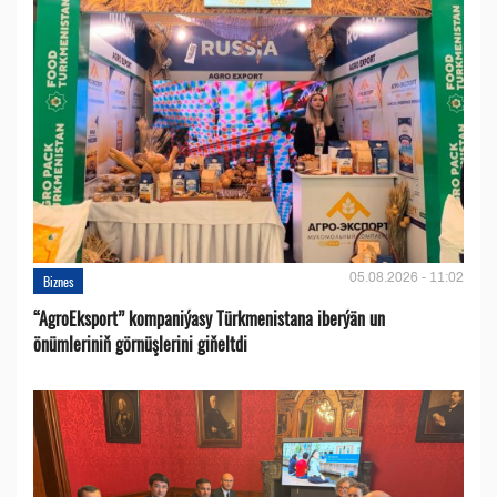
05.08.2026 - 11:02
Biznes
“AgroEksport” kompaniýasy Türkmenistana iberýän un
önümleriniň görnüşlerini giňeltdi