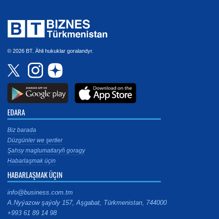
© 2026 BT. Ähli hukuklar goralandyr.
EDARA
Biz barada
Düzgünler we şertler
Şahsy maglumatlaryň goragy
Habarlaşmak üçin
HABARLAŞMAK ÜÇIN
info@business.com.tm
A.Nyýazow şaýoly 157, Aşgabat, Türkmenistan, 744000
+993 61 89 14 98