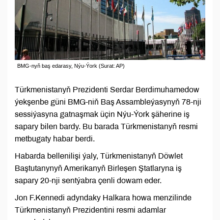
BMG-nyň baş edarasy, Nýu-Ýork (Surat: AP)
Türkmenistanyň Prezidenti Serdar Berdimuhamedow
ýekşenbe güni BMG-niň Baş Assambleýasynyň 78-nji
sessiýasyna gatnaşmak üçin Nýu-Ýork şäherine iş
sapary bilen bardy. Bu barada Türkmenistanyň resmi
metbugaty habar berdi.
Habarda bellenilişi ýaly, Türkmenistanyň Döwlet
Baştutanynyň Amerikanyň Birleşen Ştatlaryna iş
sapary 20-nji sentýabra çenli dowam eder.
Jon F.Kennedi adyndaky Halkara howa menzilinde
Türkmenistanyň Prezidentini resmi adamlar