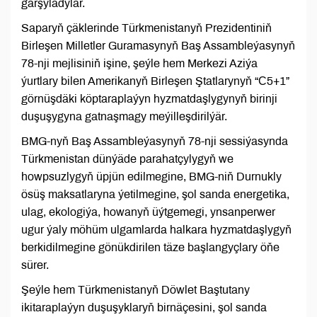
garşyladylar.
Saparyň çäklerinde Türkmenistanyň Prezidentiniň
Birleşen Milletler Guramasynyň Baş Assambleýasynyň
78-nji mejlisiniň işine, şeýle hem Merkezi Aziýa
ýurtlary bilen Amerikanyň Birleşen Ştatlarynyň “С5+1”
görnüşdäki köptaraplaýyn hyzmatdaşlygynyň birinji
duşuşygyna gatnaşmagy meýilleşdirilýär.
BMG-nyň Baş Assambleýasynyň 78-nji sessiýasynda
Türkmenistan dünýäde parahatçylygyň we
howpsuzlygyň üpjün edilmegine, BMG-niň Durnukly
ösüş maksatlaryna ýetilmegine, şol sanda energetika,
ulag, ekologiýa, howanyň üýtgemegi, ynsanperwer
ugur ýaly möhüm ulgamlarda halkara hyzmatdaşlygyň
berkidilmegine gönükdirilen täze başlangyçlary öňe
sürer.
Şeýle hem Türkmenistanyň Döwlet Baştutany
ikitaraplaýyn duşuşyklaryň birnäçesini, şol sanda