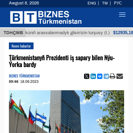
Awgust 8, 2026
ENG
TM
РУС
Toggl
navig
$12935,18
n köküniň arassalanmadyk glisirrizin turşusy (t.)
TDHÇMB
Resmi habarlar
Türkmenistanyň Prezidenti iş sapary bilen Nýu-
Ýorka bardy
BIZNES TÜRKMENISTAN
09:46
18.09.2023