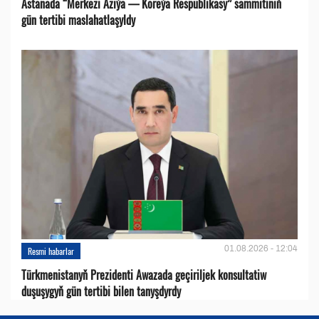
Astanada “Merkezi Aziýa — Koreýa Respublikasy” sammitiniň
gün tertibi maslahatlaşyldy
01.08.2026 - 12:04
Resmi habarlar
Türkmenistanyň Prezidenti Awazada geçiriljek konsultatiw
duşuşygyň gün tertibi bilen tanyşdyrdy