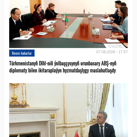
07.08.2026 - 17:57
Resmi habarlar
Türkmenistanyň DIM-niň ýolbaşçysynyň orunbasary ABŞ-nyň
diplomaty bilen ikitaraplaýyn hyzmatdaşlygy maslahatlaşdy