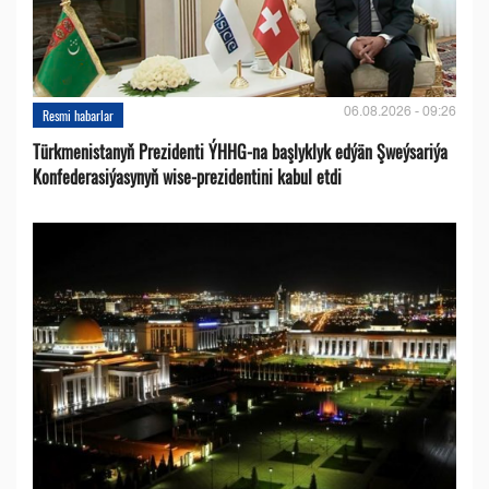
06.08.2026 - 09:26
Resmi habarlar
Türkmenistanyň Prezidenti ÝHHG-na başlyklyk edýän Şweýsariýa
Konfederasiýasynyň wise-prezidentini kabul etdi