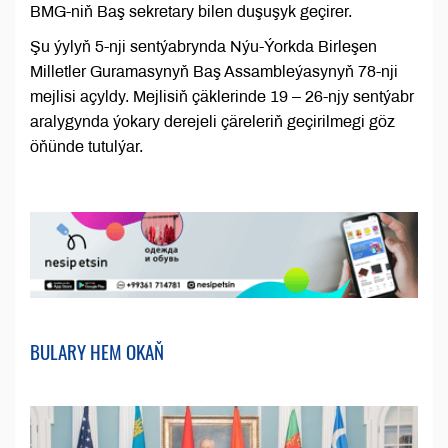
BMG-niň Baş sekretary bilen duşuşyk geçirer.
Şu ýylyň 5-nji sentýabrynda Nýu-Ýorkda Birleşen
Milletler Guramasynyň Baş Assambleýasynyň 78-nji
mejlisi açyldy. Mejlisiň çäklerinde 19 – 26-njy sentýabr
aralygynda ýokary derejeli çäreleriň geçirilmegi göz
öňünde tutulýar.
BULARY HEM OKAŇ