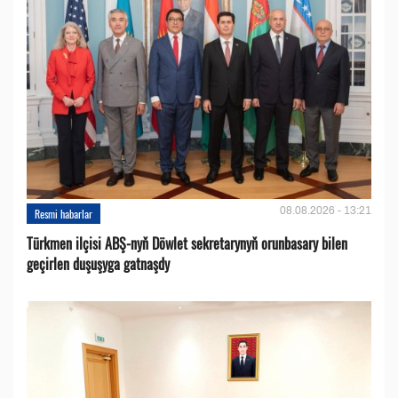
08.08.2026 - 13:21
Resmi habarlar
Türkmen ilçisi ABŞ-nyň Döwlet sekretarynyň orunbasary bilen
geçirlen duşuşyga gatnaşdy