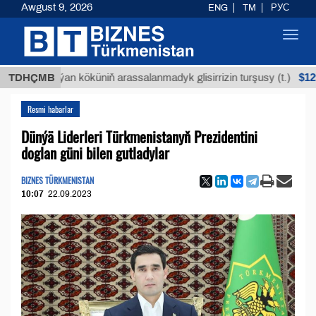
Awgust 9, 2026
ENG
TM
РУС
Toggl
navig
$12935,18
TDHÇMB
Buýan köküniň arassalanmadyk glisirrizin turşusy (t.)
Resmi habarlar
Dünýä Liderleri Türkmenistanyň Prezidentini
doglan güni bilen gutladylar
BIZNES TÜRKMENISTAN
10:07
22.09.2023