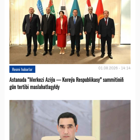
01.08.2026 - 14:14
Resmi habarlar
Astanada “Merkezi Aziýa — Koreýa Respublikasy” sammitiniň
gün tertibi maslahatlaşyldy