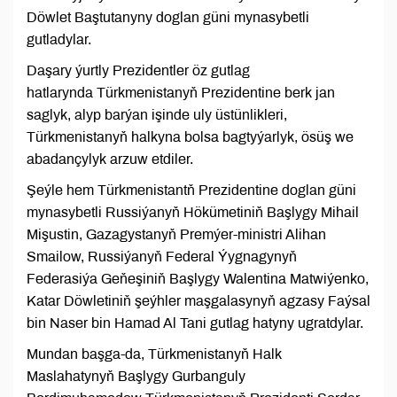
Döwlet Baştutanyny doglan güni mynasybetli
gutladylar.
Daşary ýurtly Prezidentler öz gutlag
hatlarynda Türkmenistanyň Prezidentine berk jan
saglyk, alyp barýan işinde uly üstünlikleri,
Türkmenistanyň halkyna bolsa bagtyýarlyk, ösüş we
abadançylyk arzuw etdiler.
Şeýle hem Türkmenistantň Prezidentine doglan güni
mynasybetli Russiýanyň Hökümetiniň Başlygy Mihail
Mişustin, Gazagystanyň Premýer-ministri Alihan
Smailow, Russiýanyň Federal Ýygnagynyň
Federasiýa Geňeşiniň Başlygy Walentina Matwiýenko,
Katar Döwletiniň şeýhler maşgalasynyň agzasy Faýsal
bin Naser bin Hamad Al Tani gutlag hatyny ugratdylar.
Mundan başga-da, Türkmenistanyň Halk
Maslahatynyň Başlygy Gurbanguly