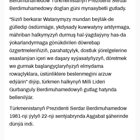
Berdimuhamedow Türkmenistanyň Prezidenti Serdar
Berdimuhamedowy doglan güni mynasybetli gutlady.
“Siziň berkarar Watanymyzy mundan beýläk-de
gülledip ösdürmäge, ykdysady kuwwatyny artdyrmaga,
mähriban halkymyzyň durmuş hal-ýagdaýyny has-da
ýokarlandyrmaga gönükdirilen döwrebap
özgertmeleriňiziň, parahatçylyk, dostluk ýörelgelerine
esaslanýan içeri we daşary syýasatyňyzyň, döretmek
we gurmak başlangyçlaryňyzyň elmydama
rowaçlyklara, üstünliklere beslenmegini arzuw
edýärin” diýip, türkmen halkynyň Milli Lideri
Gurbanguly Berdimuhamedowyň gutlag hatynda
bellenilýär.
Türkmenistanyň Prezidenti Serdar Berdimuhamedow
1981-nji ýylyň 22-nji sentýabrynda Aşgabat şäherinde
dünýä indi.