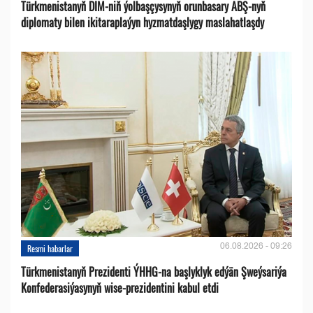
Türkmenistanyň DIM-niň ýolbaşçysynyň orunbasary ABŞ-nyň
diplomaty bilen ikitaraplaýyn hyzmatdaşlygy maslahatlaşdy
06.08.2026 - 09:26
Resmi habarlar
Türkmenistanyň Prezidenti ÝHHG-na başlyklyk edýän Şweýsariýa
Konfederasiýasynyň wise-prezidentini kabul etdi