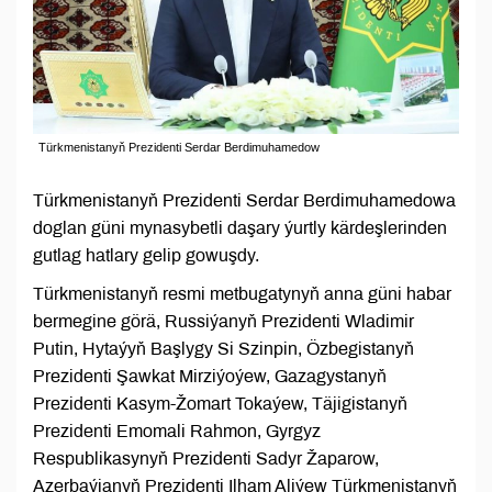
Türkmenistanyň Prezidenti Serdar Berdimuhamedow
Türkmenistanyň Prezidenti Serdar Berdimuhamedowa
doglan güni mynasybetli daşary ýurtly kärdeşlerinden
gutlag hatlary gelip gowuşdy.
Türkmenistanyň resmi metbugatynyň anna güni habar
bermegine görä, Russiýanyň Prezidenti Wladimir
Putin, Hytaýyň Başlygy Si Szinpin, Özbegistanyň
Prezidenti Şawkat Mirziýoýew, Gazagystanyň
Prezidenti Kasym-Žomart Tokaýew, Täjigistanyň
Prezidenti Emomali Rahmon, Gyrgyz
Respublikasynyň Prezidenti Sadyr Žaparow,
Azerbaýjanyň Prezidenti Ilham Aliýew Türkmenistanyň