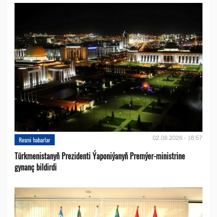
02.08.2026 - 16:57
Resmi habarlar
Türkmenistanyň Prezidenti Ýaponiýanyň Premýer-ministrine
gynanç bildirdi