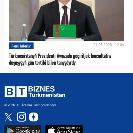
01.08.2026 - 12:04
Resmi habarlar
Türkmenistanyň Prezidenti Awazada geçiriljek konsultatiw
duşuşygyň gün tertibi bilen tanyşdyrdy
© 2026 BT. Ähli hukuklar goralandyr.