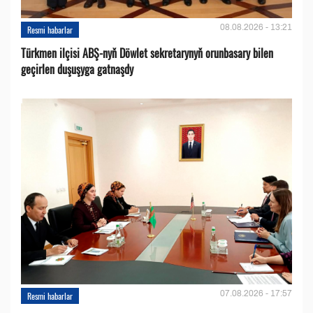
08.08.2026 - 13:21
Resmi habarlar
Türkmen ilçisi ABŞ-nyň Döwlet sekretarynyň orunbasary bilen
geçirlen duşuşyga gatnaşdy
07.08.2026 - 17:57
Resmi habarlar