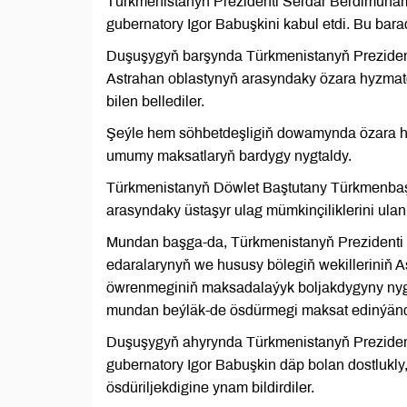
Türkmenistanyň Prezidenti Serdar Berdimuha
gubernatory Igor Babuşkini kabul etdi. Bu bar
Duşuşygyň barşynda Türkmenistanyň Prezidenti
Astrahan oblastynyň arasyndaky özara hyzmat
bilen bellediler.
Şeýle hem söhbetdeşligiň dowamynda özara har
umumy maksatlaryň bardygy nygtaldy.
Türkmenistanyň Döwlet Baştutany Türkmenbaşy 
arasyndaky üstaşyr ulag mümkinçiliklerini ula
Mundan başga-da, Türkmenistanyň Prezidenti
edaralarynyň we hususy bölegiň wekilleriniň A
öwrenmeginiň maksadalaýyk boljakdygyny nyg
mundan beýläk-de ösdürmegi maksat edinýändi
Duşuşygyň ahyrynda Türkmenistanyň Prezide
gubernatory Igor Babuşkin däp bolan dostlukl
ösdüriljekdigine ynam bildirdiler.