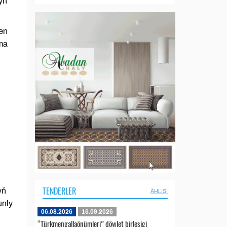
yň
len
ma
TENDERLER
yň
ÄHLISI
unly
06.08.2026
16.09.2026
“Türkmengallaönümleri” döwlet birleşigi