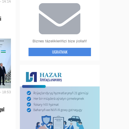
- 14:14
i
Biznes täzelikleriňizi bize ýollaň!
UGRATMAK
- 18:53
gol