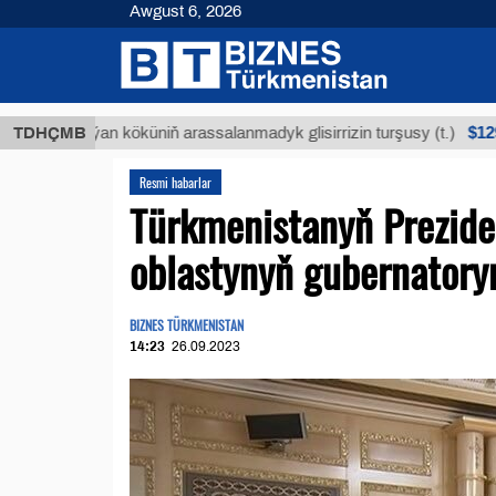
Awgust 6, 2026
$12935,18
Buýan köküniň arassalanmadyk glisirrizin turşusy (t.)
TDHÇMB
Resmi habarlar
Türkmenistanyň Prezide
oblastynyň gubernatoryn
BIZNES TÜRKMENISTAN
14:23
26.09.2023