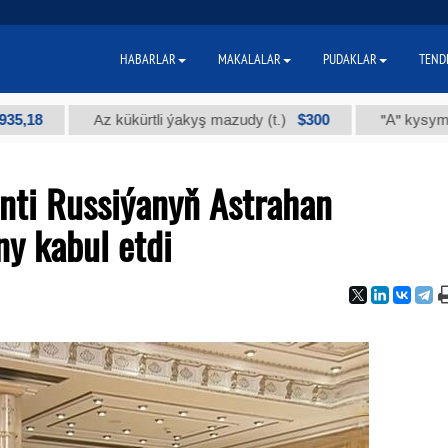
HABARLAR
MAKALALAR
PUDAKLAR
TEND
$300
Az kükürtli ýakyş mazudy (t.)
"А" kysymly tehniki
nti Russiýanyň Astrahan
y kabul etdi