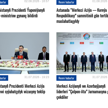
02.08.2026 - 16:57
01.08.2026 
barlar
Resmi habarlar
istanyň Prezidenti Ýaponiýanyň
Astanada “Merkezi Aziýa — Koreýa
ministrine gynanç bildirdi
Respublikasy” sammitiniň gün tertib
maslahatlaşyldy
31.07.2026 - 19:23
31.07.2026 
barlar
Resmi habarlar
stanyň Prezidenti Merkezi Aziýa
Merkezi Aziýanyň we Azerbaýjanyň
ewi syýahatçylyk wizasyny teklip
liderleri “Çolpon-Ata” Jarnamasyna 
çekdiler