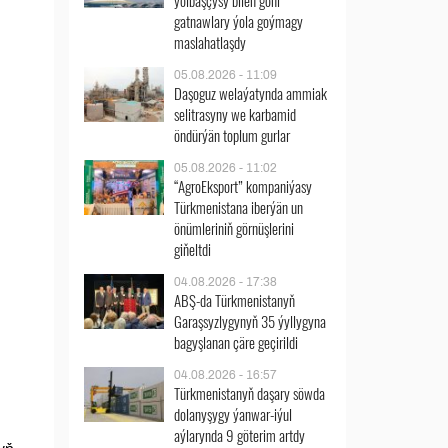
ýolbaşçysy bilen göni
gatnawlary ýola goýmagy
maslahatlaşdy
05.08.2026 - 11:09
Daşoguz welaýatynda ammiak
selitrasyny we karbamid
öndürýän toplum gurlar
05.08.2026 - 11:02
“AgroEksport” kompaniýasy
Türkmenistana iberýän un
önümleriniň görnüşlerini
giňeltdi
04.08.2026 - 17:38
ABŞ-da Türkmenistanyň
Garaşsyzlygynyň 35 ýyllygyna
bagyşlanan çäre geçirildi
04.08.2026 - 16:57
Türkmenistanyň daşary söwda
dolanyşygy ýanwar-iýul
aýlarynda 9 göterim artdy