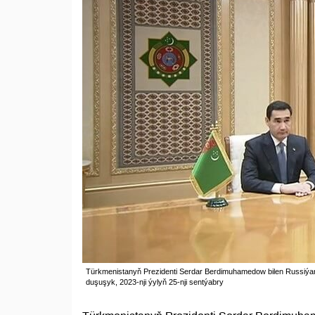
Türkmenistanyň Prezidenti Serdar Berdimuhamedow bilen Russiýany
duşuşyk, 2023-nji ýylyň 25-nji sentýabry