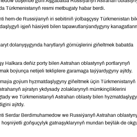
medow duşenbe güni Aşgabatda Russiýanyň Astrahan oblastyn
ada Türkmenistanyň resmi metbugaty habar berdi.
 hem-de Russiýanyň iri sebitiniň ýolbaşçysy Türkmenistan bi
daşlygyň işjeň häsiýeti bilen tapawutlanýandygyny kanagatlan
yt dolanyşygynda harytlaryň görnüşlerini giňeltmek babatda
Halkara deňiz porty bilen Astrahan oblastynyň portlarynyň
nmak boýunça netijeli tekliplere garamaga taýýardygyny aýtdy.
 maýa goýum hyzmatdaşlygyny giňeltmek üçin Türkmenistanyň
strahanyň aýratyn ykdysady zolaklarynyň mümkinçiliklerini
tady we Türkmenistanyň Astrahan oblasty bilen hyzmatdaşlygy
gini aýtdy.
nti Serdar Berdimuhamedow we Russiýanyň Astrahan oblastyn
y, hoşniýetli goňşuçylyk gatnaşyklarynyň mundan beýläk-de okg