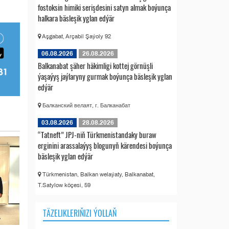
fostoksin himiki serişdesini satyn almak boýunça
halkara bäsleşik yglan edýär
Aşgabat, Arçabil Şaýoly 92
06.08.2026
26.08.2026
Balkanabat şäher häkimligi kottej görnüşli
ýaşaýyş jaýlaryny gurmak boýunça bäsleşik yglan
edýär
Балканский велаят, г. Балканабат
03.08.2026
28.08.2026
“Tatneft” JPJ-niň Türkmenistandaky buraw
erginini arassalaýyş blogunyň kärendesi boýunça
bäsleşik yglan edýär
Türkmenistan, Balkan welaýaty, Balkanabat,
T.Satylow köçesi, 59
TÄZELIKLERIŇIZI ÝOLLAŇ