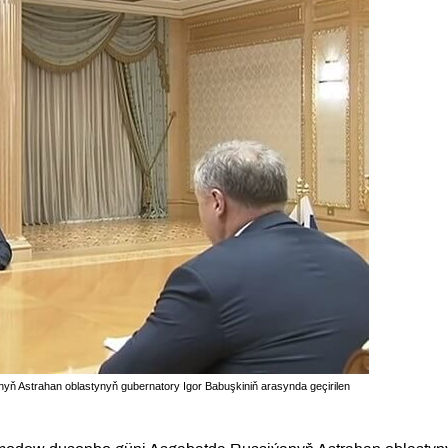
ň Astrahan oblastynyň gubernatory Igor Babuşkiniň arasynda geçirilen