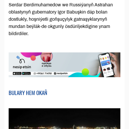
Serdar Berdimuhamedow we Russiýanyň Astrahan
oblastynyň gubernatory Igor Babuşkin däp bolan
dostlukly, hoşniýetli goňşuçylyk gatnaşyklarynyň
mundan beýläk-de okgunly ösdüriljekdigine ynam
bildirdiler.
BULARY HEM OKAŇ