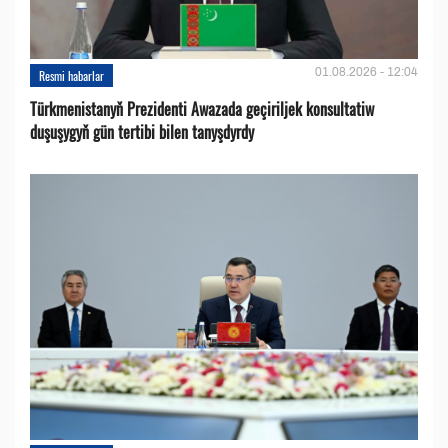
01.08.2026 - 12:04
Resmi habarlar
Türkmenistanyň Prezidenti Awazada geçiriljek konsultatiw
duşuşygyň gün tertibi bilen tanyşdyrdy