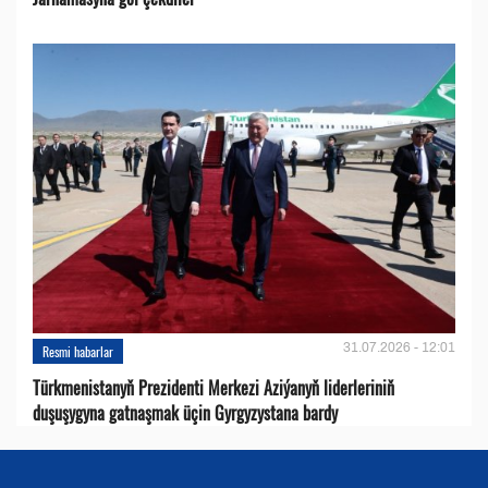
31.07.2026 - 12:01
Resmi habarlar
Türkmenistanyň Prezidenti Merkezi Aziýanyň liderleriniň
duşuşygyna gatnaşmak üçin Gyrgyzystana bardy