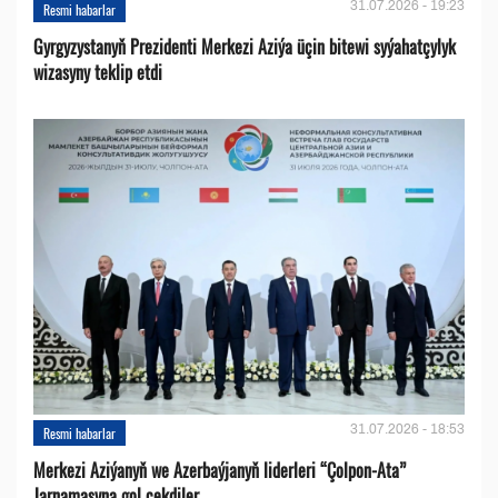
31.07.2026 - 19:23
Resmi habarlar
Gyrgyzystanyň Prezidenti Merkezi Aziýa üçin bitewi syýahatçylyk
wizasyny teklip etdi
31.07.2026 - 18:53
Resmi habarlar
Merkezi Aziýanyň we Azerbaýjanyň liderleri “Çolpon-Ata”
Jarnamasyna gol çekdiler