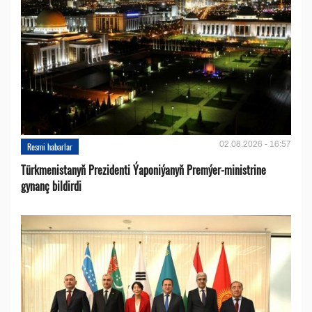
02.08.2026 - 16:57
Resmi habarlar
Türkmenistanyň Prezidenti Ýaponiýanyň Premýer-ministrine
gynanç bildirdi