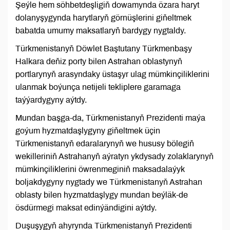
Şeýle hem söhbetdeşligiň dowamynda özara haryt
dolanyşygynda harytlaryň görnüşlerini giňeltmek
babatda umumy maksatlaryň bardygy nygtaldy.
Türkmenistanyň Döwlet Baştutany Türkmenbaşy
Halkara deňiz porty bilen Astrahan oblastynyň
portlarynyň arasyndaky üstaşyr ulag mümkinçiliklerini
ulanmak boýunça netijeli tekliplere garamaga
taýýardygyny aýtdy.
Mundan başga-da, Türkmenistanyň Prezidenti maýa
goýum hyzmatdaşlygyny giňeltmek üçin
Türkmenistanyň edaralarynyň we hususy bölegiň
wekilleriniň Astrahanyň aýratyn ykdysady zolaklarynyň
mümkinçiliklerini öwrenmeginiň maksadalaýyk
boljakdygyny nygtady we Türkmenistanyň Astrahan
oblasty bilen hyzmatdaşlygy mundan beýläk-de
ösdürmegi maksat edinýändigini aýtdy.
Duşuşygyň ahyrynda Türkmenistanyň Prezidenti