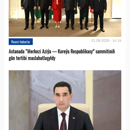
01.08.2026 - 14:14
Resmi habarlar
Astanada “Merkezi Aziýa — Koreýa Respublikasy” sammitiniň
gün tertibi maslahatlaşyldy