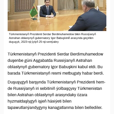
Türkmenistanyň Prezidenti Serdar Berdimuhamedow bilen Russiýanyň
Astrahan oblastynyň gubernatory Igor Babuşkiniň arasynda geçirilen
duşuşyk, 2023-nji ýylyň 25-nji sentýabry
Türkmenistanyň Prezidenti Serdar Berdimuhamedow
duşenbe güni Aşgabatda Russiýanyň Astrahan
oblastynyň gubernatory Igor Babuşkini kabul etdi. Bu
barada Türkmenistanyň resmi metbugaty habar berdi.
Duşuşygyň barşynda Türkmenistanyň Prezidenti hem-
de Russiýanyň iri sebitiniň ýolbaşçysy Türkmenistan
bilen Astrahan oblastynyň arasyndaky özara
hyzmatdaşlygyň işjeň häsiýeti bilen
tapawutlanýandygyny kanagatlanma bilen bellediler.