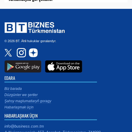
© 2026 BT. Ähli hukuklar goralandyr.
EDARA
Biz barada
Düzgünler we şertler
Şahsy maglumatlaryň goragy
Habarlaşmak üçin
HABARLAŞMAK ÜÇIN
info@business.com.tm