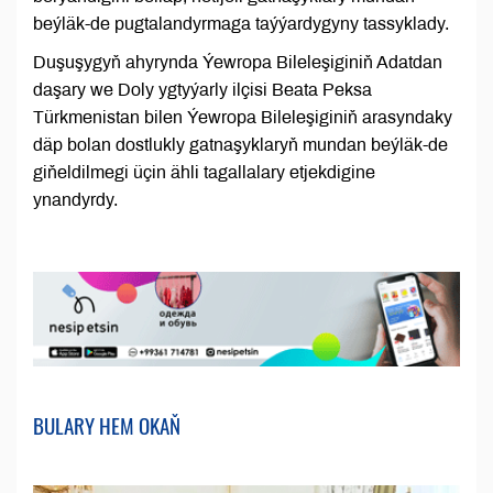
beýläk-de pugtalandyrmaga taýýardygyny tassyklady.
Duşuşygyň ahyrynda Ýewropa Bileleşiginiň Adatdan
daşary we Doly ygtyýarly ilçisi Beata Peksa
Türkmenistan bilen Ýewropa Bileleşiginiň arasyndaky
däp bolan dostlukly gatnaşyklaryň mundan beýläk-de
giňeldilmegi üçin ähli tagallalary etjekdigine
ynandyrdy.
BULARY HEM OKAŇ