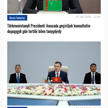
01.08.2026 - 12:04
Resmi habarlar
Türkmenistanyň Prezidenti Awazada geçiriljek konsultatiw
duşuşygyň gün tertibi bilen tanyşdyrdy