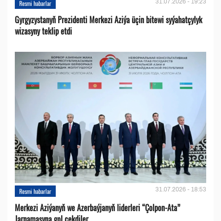
31.07.2026 - 19:23
Resmi habarlar
Gyrgyzystanyň Prezidenti Merkezi Aziýa üçin bitewi syýahatçylyk
wizasyny teklip etdi
31.07.2026 - 18:53
Resmi habarlar
Merkezi Aziýanyň we Azerbaýjanyň liderleri “Çolpon-Ata”
Jarnamasyna gol çekdiler