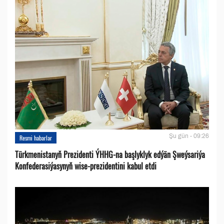
Şu gün - 09:26
Resmi habarlar
Türkmenistanyň Prezidenti ÝHHG-na başlyklyk edýän Şweýsariýa
Konfederasiýasynyň wise-prezidentini kabul etdi