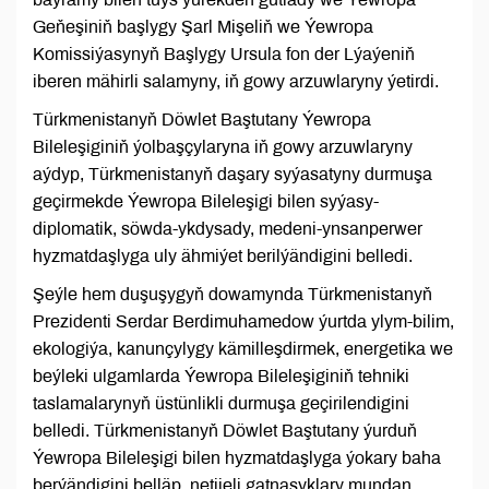
Geňeşiniň başlygy Şarl Mişeliň we Ýewropa
Komissiýasynyň Başlygy Ursula fon der Lýaýeniň
iberen mähirli salamyny, iň gowy arzuwlaryny ýetirdi.
Türkmenistanyň Döwlet Baştutany Ýewropa
Bileleşiginiň ýolbaşçylaryna iň gowy arzuwlaryny
aýdyp, Türkmenistanyň daşary syýasatyny durmuşa
geçirmekde Ýewropa Bileleşigi bilen syýasy-
diplomatik, söwda-ykdysady, medeni-ynsanperwer
hyzmatdaşlyga uly ähmiýet berilýändigini belledi.
Şeýle hem duşuşygyň dowamynda Türkmenistanyň
Prezidenti Serdar Berdimuhamedow ýurtda ylym-bilim,
ekologiýa, kanunçylygy kämilleşdirmek, energetika we
beýleki ulgamlarda Ýewropa Bileleşiginiň tehniki
taslamalarynyň üstünlikli durmuşa geçirilendigini
belledi. Türkmenistanyň Döwlet Baştutany ýurduň
Ýewropa Bileleşigi bilen hyzmatdaşlyga ýokary baha
berýändigini belläp, netijeli gatnaşyklary mundan