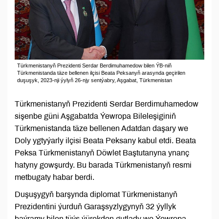
Türkmenistanyň Prezidenti Serdar Berdimuhamedow bilen ÝB-niň
Türkmenistanda täze bellenen ilçisi Beata Peksanyň arasynda geçirilen
duşuşyk, 2023-nji ýylyň 26-njy sentýabry, Aşgabat, Türkmenistan
Türkmenistanyň Prezidenti Serdar Berdimuhamedow
sişenbe güni Aşgabatda Ýewropa Bileleşiginiň
Türkmenistanda täze bellenen Adatdan daşary we
Doly ygtyýarly ilçisi Beata Peksany kabul etdi. Beata
Peksa Türkmenistanyň Döwlet Baştutanyna ynanç
hatyny gowşurdy. Bu barada Türkmenistanyň resmi
metbugaty habar berdi.
Duşuşygyň barşynda diplomat Türkmenistanyň
Prezidentini ýurduň Garaşsyzlygynyň 32 ýyllyk
baýramy bilen tüýs ýürekden gutlady we Ýewropa