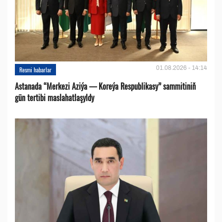
01.08.2026 - 14:14
Resmi habarlar
Astanada “Merkezi Aziýa — Koreýa Respublikasy” sammitiniň
gün tertibi maslahatlaşyldy