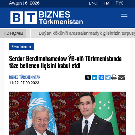
Awgust 6, 2026
ENG
TM
РУС
Toggl
navig
 ТМТ
$
TDHÇMB
Buýan köküniň arassalanmadyk glisirrizin turşusy (t.)
Resmi habarlar
Serdar Berdimuhamedow ÝB-niň Türkmenistanda
täze bellenen ilçisini kabul etdi
BIZNES TÜRKMENISTAN
11:22
27.09.2023