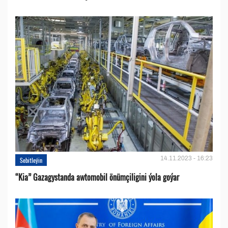
14.11.2023 - 16:23
Sebitleýin
“Kia” Gazagystanda awtomobil önümçiligini ýola goýar