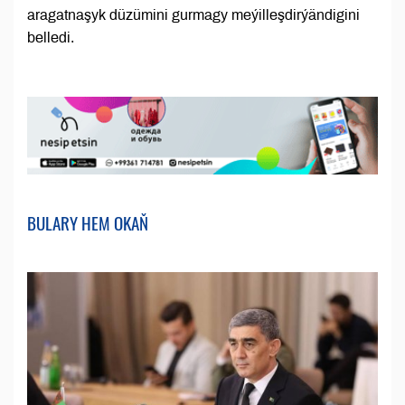
aragatnaşyk düzümini gurmagy meýilleşdirýändigini
belledi.
BULARY HEM OKAŇ