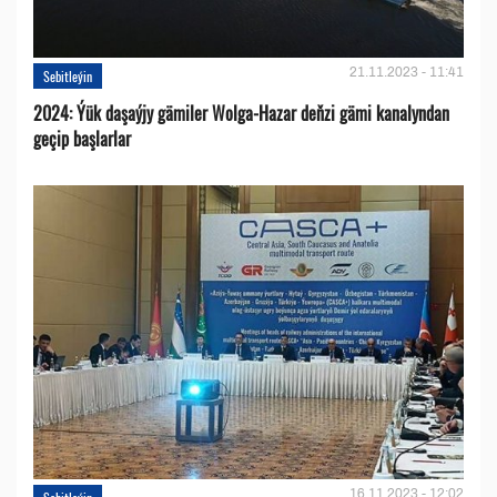
21.11.2023 - 11:41
Sebitleýin
2024: Ýük daşaýjy gämiler Wolga-Hazar deňzi gämi kanalyndan
geçip başlarlar
16.11.2023 - 12:02