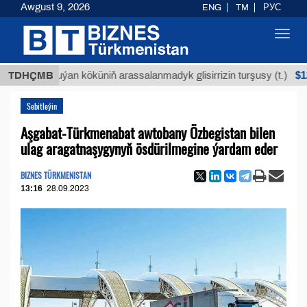
Awgust 9, 2026
ENG
TM
РУС
Toggl
navig
$12935,18
TDHÇMB
Buýan köküniň arassalanmadyk glisirrizin turşusy (t.)
Sebitleýin
Aşgabat-Türkmenabat awtobany Özbegistan bilen
ulag aragatnaşygynyň ösdürilmegine ýardam eder
BIZNES TÜRKMENISTAN
13:16
28.09.2023