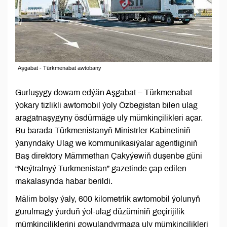
Aşgabat - Türkmenabat awtobany
Gurluşygy dowam edýän Aşgabat – Türkmenabat
ýokary tizlikli awtomobil ýoly Özbegistan bilen ulag
aragatnaşygyny ösdürmäge uly mümkinçilikleri açar.
Bu barada Türkmenistanyň Ministrler Kabinetiniň
ýanyndaky Ulag we kommunikasiýalar agentliginiň
Baş direktory Mämmethan Çakyýewiň duşenbe güni
“Neýtralnyý Turkmenistan” gazetinde çap edilen
makalasynda habar berildi.
Mälim bolşy ýaly, 600 kilometrlik awtomobil ýolunyň
gurulmagy ýurduň ýol-ulag düzüminiň geçirijilik
mümkinçiliklerini gowulandyrmaga uly mümkinçilikleri