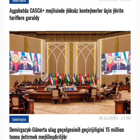
Sebitleýin
Aşgabatda CASCA+ mejlisinde ýüksüz konteýnerler üçin ýörite
tariflere garaldy
16.11.2023 - 11:58
Sebitleýin
Demirgazyk-Günorta ulag geçelgesiniň geçirijiligini 15 million
tonna ýetirmek meýilleşdirilýär