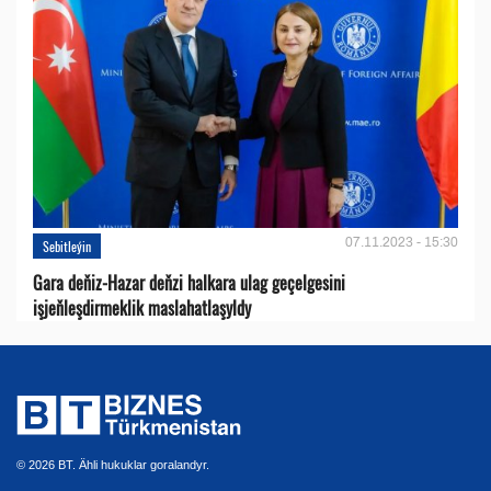
07.11.2023 - 15:30
Sebitleýin
Gara deňiz-Hazar deňzi halkara ulag geçelgesini
işjeňleşdirmeklik maslahatlaşyldy
© 2026 BT. Ähli hukuklar goralandyr.