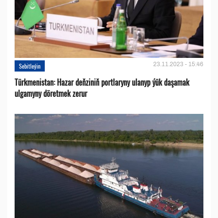
23.11.2023 - 15:46
Sebitleýin
Türkmenistan: Hazar deňziniň portlaryny ulanyp ýük daşamak
ulgamyny döretmek zerur