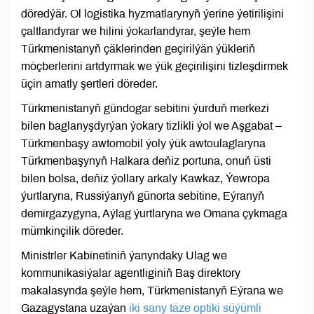
döredýär. Ol logistika hyzmatlarynyň ýerine ýetirilişini
çaltlandyrar we hilini ýokarlandyrar, şeýle hem
Türkmenistanyň çäklerinden geçirilýän ýükleriň
möçberlerini artdyrmak we ýük geçirilişini tizleşdirmek
üçin amatly şertleri döreder.
Türkmenistanyň gündogar sebitini ýurduň merkezi
bilen baglanyşdyrýan ýokary tizlikli ýol we Aşgabat –
Türkmenbaşy awtomobil ýoly ýük awtoulaglaryna
Türkmenbaşynyň Halkara deňiz portuna, onuň üsti
bilen bolsa, deňiz ýollary arkaly Kawkaz, Ýewropa
ýurtlaryna, Russiýanyň günorta sebitine, Eýranyň
demirgazygyna, Aýlag ýurtlaryna we Omana çykmaga
mümkinçilik döreder.
Ministrler Kabinetiniň ýanyndaky Ulag we
kommunikasiýalar agentliginiň Baş direktory
makalasynda şeýle hem, Türkmenistanyň Eýrana we
Gazagystana uzaýan
iki sany täze optiki süýümli