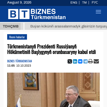
Awgust 9, 2026
ENG
TM
РУС
Toggl
navig
ТМТ
$1
TDHÇMB
Buýan köküniň arassalanmadyk glisirrizin turşusy (t.)
Resmi habarlar
Türkmenistanyň Prezidenti Russiýanyň
Hökümetiniň Başlygynyň orunbasaryny kabul etdi
BIZNES TÜRKMENISTAN
11:05
10.10.2023