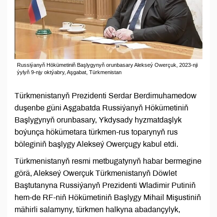
Russiýanyň Hökümetiniň Başlygynyň orunbasary Alekseý Owerçuk, 2023-nji
ýylyň 9-njy oktýabry, Aşgabat, Türkmenistan
Türkmenistanyň Prezidenti Serdar Berdimuhamedow
duşenbe güni Aşgabatda Russiýanyň Hökümetiniň
Başlygynyň orunbasary, Ykdysady hyzmatdaşlyk
boýunça hökümetara türkmen-rus toparynyň rus
böleginiň başlygy Alekseý Owerçugy kabul etdi.
Türkmenistanyň resmi metbugatynyň habar bermegine
görä, Alekseý Owerçuk Türkmenistanyň Döwlet
Baştutanyna Russiýanyň Prezidenti Wladimir Putiniň
hem-de RF-niň Hökümetiniň Başlygy Mihail Mişustiniň
mähirli salamyny, türkmen halkyna abadançylyk,