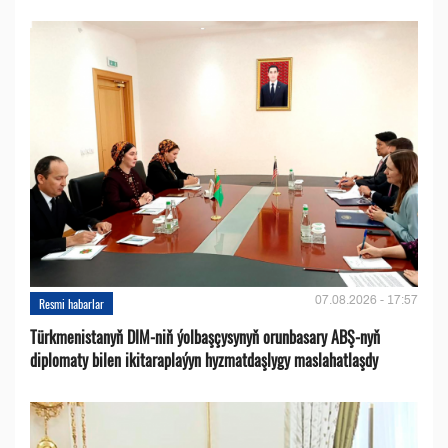
07.08.2026 - 17:57
Resmi habarlar
Türkmenistanyň DIM-niň ýolbaşçysynyň orunbasary ABŞ-nyň
diplomaty bilen ikitaraplaýyn hyzmatdaşlygy maslahatlaşdy