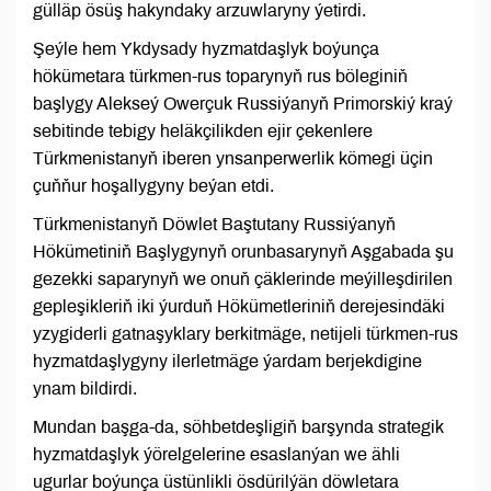
gülläp ösüş hakyndaky arzuwlaryny ýetirdi.
Şeýle hem Ykdysady hyzmatdaşlyk boýunça
hökümetara türkmen-rus toparynyň rus böleginiň
başlygy Alekseý Owerçuk Russiýanyň Primorskiý kraý
sebitinde tebigy heläkçilikden ejir çekenlere
Türkmenistanyň iberen ynsanperwerlik kömegi üçin
çuňňur hoşallygyny beýan etdi.
Türkmenistanyň Döwlet Baştutany Russiýanyň
Hökümetiniň Başlygynyň orunbasarynyň Aşgabada şu
gezekki saparynyň we onuň çäklerinde meýilleşdirilen
gepleşikleriň iki ýurduň Hökümetleriniň derejesindäki
yzygiderli gatnaşyklary berkitmäge, netijeli türkmen-rus
hyzmatdaşlygyny ilerletmäge ýardam berjekdigine
ynam bildirdi.
Mundan başga-da, söhbetdeşligiň barşynda strategik
hyzmatdaşlyk ýörelgelerine esaslanýan we ähli
ugurlar boýunça üstünlikli ösdürilýän döwletara