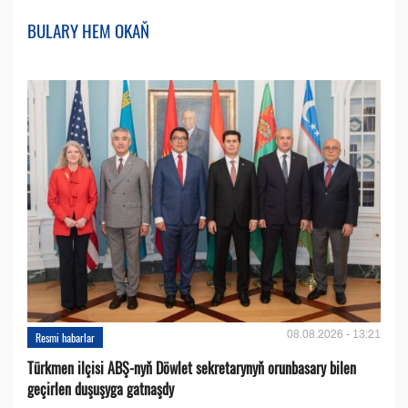
BULARY HEM OKAŇ
08.08.2026 - 13:21
Resmi habarlar
Türkmen ilçisi ABŞ-nyň Döwlet sekretarynyň orunbasary bilen
geçirlen duşuşyga gatnaşdy