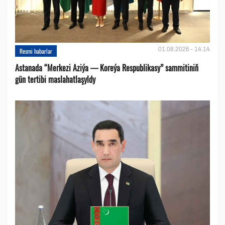
01.08.2026 - 14:14
Resmi habarlar
Astanada “Merkezi Aziýa — Koreýa Respublikasy” sammitiniň
gün tertibi maslahatlaşyldy