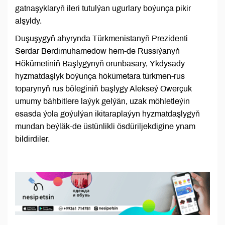
gatnaşyklaryň ileri tutulýan ugurlary boýunça pikir
alşyldy.
Duşuşygyň ahyrynda Türkmenistanyň Prezidenti
Serdar Berdimuhamedow hem-de Russiýanyň
Hökümetiniň Başlygynyň orunbasary, Ykdysady
hyzmatdaşlyk boýunça hökümetara türkmen-rus
toparynyň rus böleginiň başlygy Alekseý Owerçuk
umumy bähbitlere laýyk gelýän, uzak möhletleýin
esasda ýola goýulýan ikitaraplaýyn hyzmatdaşlygyň
mundan beýläk-de üstünlikli ösdüriljekdigine ynam
bildirdiler.