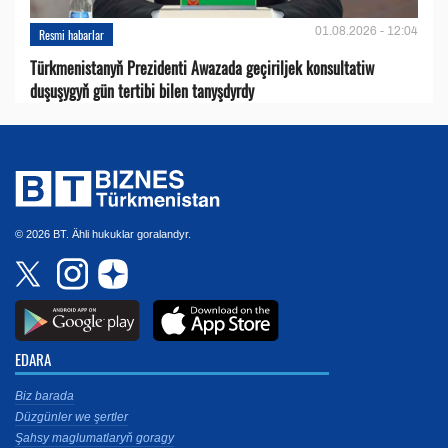
01.08.2026 - 12:04
Resmi habarlar
Türkmenistanyň Prezidenti Awazada geçiriljek konsultatiw
duşuşygyň gün tertibi bilen tanyşdyrdy
© 2026 BT. Ähli hukuklar goralandyr.
EDARA
Biz barada
Düzgünler we şertler
Şahsy maglumatlaryň goragy