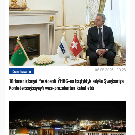
06.08.2026 - 09:26
Resmi habarlar
Türkmenistanyň Prezidenti ÝHHG-na başlyklyk edýän Şweýsariýa
Konfederasiýasynyň wise-prezidentini kabul etdi