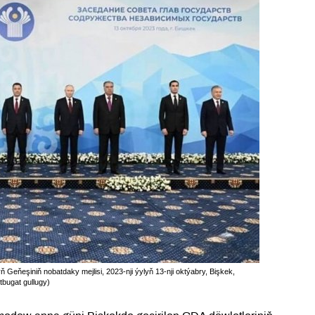
eňeşiniň nobatdaky mejlisi, 2023-nji ýylyň 13-nji oktýabry, Bişkek,
bugat gullugy)