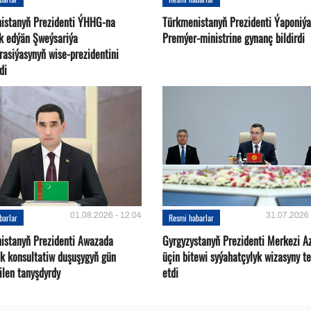
istanyň Prezidenti ÝHHG-na
Türkmenistanyň Prezidenti Ýaponiý
yk edýän Şweýsariýa
Premýer-ministrine gynanç bildirdi
rasiýasynyň wise-prezidentini
di
01.08.2026 - 12:04
31.07.2026 
barlar
Resmi habarlar
istanyň Prezidenti Awazada
Gyrgyzystanyň Prezidenti Merkezi A
ek konsultatiw duşuşygyň gün
üçin bitewi syýahatçylyk wizasyny te
bilen tanyşdyrdy
etdi