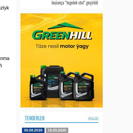
boýunça “tegelek stol” geçirildi
uzlyk
lanma
ň
TENDERLER
ÄHLISI
06.08.2026
16.09.2026