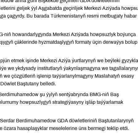
edow anna güni Bişkekde geçirilen GDA döwletleriniň
lerini geljek ýyl Aşgabatda geçiriljek Merkezi Aziýada howps
maga çagyrdy. Bu barada Türkmenistanyň resmi metbugaty habar
-niň howandarlygynda Merkezi Aziýada howpsuzlyk boýunça
laşygyň çäklerinde hyzmatdaşlygyň formaty üçin derwaýys bolup
üpjün etmek işinde Merkezi Aziýa ýurtlarynyň we beýleki gyzyk
aliýe we ykdysady institutlaryň ýakynlaşmagyna we tagallalaryny
 we çözgütleriň işlenip taýýarlanylmagyny Maslahatyň esasy
Döwlet Baştutany belledi.
 Berdimuhamedow şu ýylyň sentýabrynda BMG-niň Baş
hlumumy howpsuzlygyň strategiýasyny işläp taýýarlamak
 Serdar Berdimuhamedow GDA döwletleriniň Baştutanlarynyň
 özara hasaplaşyklar meselelerine üns bermegi teklip etdi.