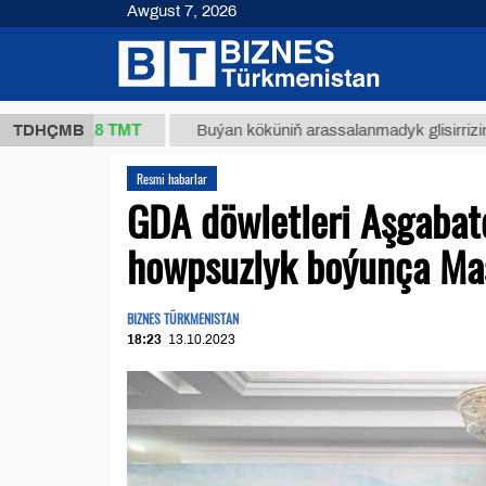
Awgust 7, 2026
37,8 ТМТ
.)
TDHÇMB
Buýan köküniň arassalanmadyk glisirrizin turşus
Resmi habarlar
GDA döwletleri Aşgabatd
howpsuzlyk boýunça Mas
BIZNES TÜRKMENISTAN
18:23
13.10.2023