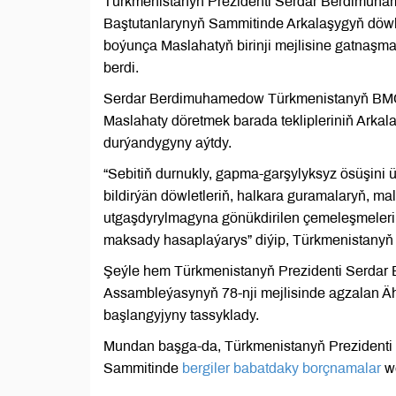
Türkmenistanyň Prezidenti Serdar Berdimuham
Baştutanlarynyň Sammitinde Arkalaşygyň döwlet
boýunça Maslahatyň birinji mejlisine gatnaş
berdi.
Serdar Berdimuhamedow Türkmenistanyň BMG
Maslahaty döretmek barada teklipleriniň Arka
durýandygyny aýtdy.
“Sebitiň durnukly, gapma-garşylyksyz ösüşini 
bildirýän döwletleriň, halkara guramalaryň, m
utgaşdyrylmagyna gönükdirilen çemeleşmeleriň
maksady hasaplaýarys” diýip, Türkmenistanyň 
Şeýle hem Türkmenistanyň Prezidenti Serdar
Assambleýasynyň 78-nji mejlisinde agzalan Ä
başlangyjyny tassyklady.
Mundan başga-da, Türkmenistanyň Prezidenti
Sammitinde
bergiler babatdaky borçnamalar
we