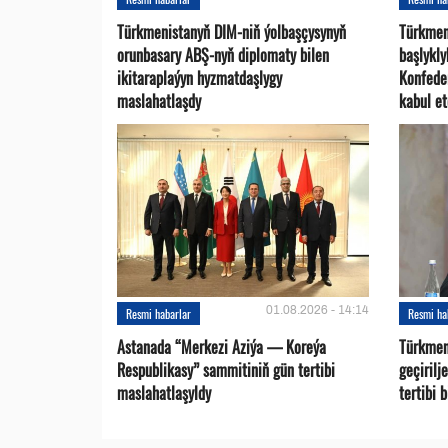
Türkmenistanyň DIM-niň ýolbaşçysynyň
Türkmen
orunbasary ABŞ-nyň diplomaty bilen
başlykl
ikitaraplaýyn hyzmatdaşlygy
Konfede
maslahatlaşdy
kabul et
01.08.2026 - 14:14
Resmi habarlar
Resmi ha
Astanada “Merkezi Aziýa — Koreýa
Türkmen
Respublikasy” sammitiniň gün tertibi
geçirilj
maslahatlaşyldy
tertibi 