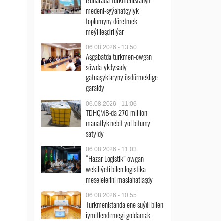
Buharada Türkmenistanyň
medeni-syýahatçylyk
toplumyny döretmek
meýilleşdirilýär
06.08.2026 - 13:50
Aşgabatda türkmen-owgan
söwda-ykdysady
gatnaşyklaryny ösdürmeklige
garaldy
06.08.2026 - 11:06
TDHÇMB-da 270 million
manatlyk nebit ýol bitumy
satyldy
06.08.2026 - 11:03
“Hazar Logistik” owgan
wekiliýeti bilen logistika
meselelerini maslahatlaşdy
06.08.2026 - 10:55
Türkmenistanda ene süýdi bilen
iýmitlendirmegi goldamak