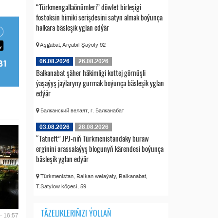
“Türkmengallaönümleri” döwlet birleşigi
fostoksin himiki serişdesini satyn almak boýunça
halkara bäsleşik yglan edýär
Aşgabat, Arçabil Şaýoly 92
06.08.2026
26.08.2026
Balkanabat şäher häkimligi kottej görnüşli
ýaşaýyş jaýlaryny gurmak boýunça bäsleşik yglan
edýär
Балканский велаят, г. Балканабат
03.08.2026
28.08.2026
“Tatneft” JPJ-niň Türkmenistandaky buraw
erginini arassalaýyş blogunyň kärendesi boýunça
bäsleşik yglan edýär
Türkmenistan, Balkan welaýaty, Balkanabat,
T.Satylow köçesi, 59
TÄZELIKLERIŇIZI ÝOLLAŇ
- 16:57