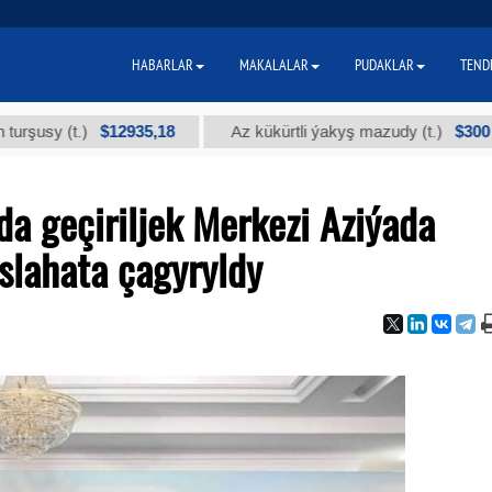
HABARLAR
MAKALALAR
PUDAKLAR
TEND
$12935,18
$300
y (t.)
Az kükürtli ýakyş mazudy (t.)
a geçiriljek Merkezi Aziýada
lahata çagyryldy