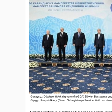
Garaşsyz Döwletleriň Arkalaşygynyň (GDA) Döwlet Baştutanlarynyň G
Gyrgyz Respublikasy (Surat: Özbegistanyň Prezidentiniň resmi met