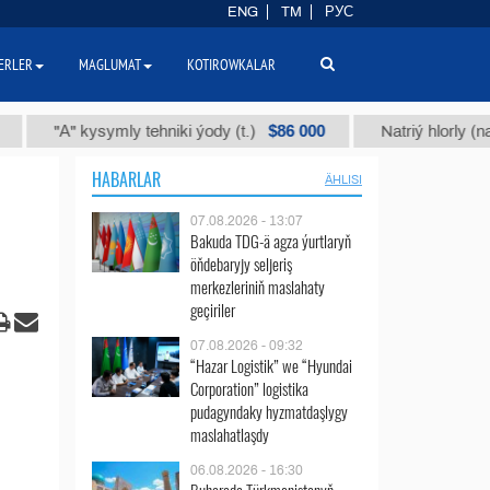
ENG
TM
РУС
ERLER
MAGLUMAT
KOTIROWKALAR
$86 000
"А" kysymly tehniki ýody (t.)
Natriý hlorly (nahar du
HABARLAR
ÄHLISI
07.08.2026 - 13:07
Bakuda TDG-ä agza ýurtlaryň
öňdebaryjy seljeriş
merkezleriniň maslahaty
geçiriler
07.08.2026 - 09:32
“Hazar Logistik” we “Hyundai
Corporation” logistika
pudagyndaky hyzmatdaşlygy
maslahatlaşdy
06.08.2026 - 16:30