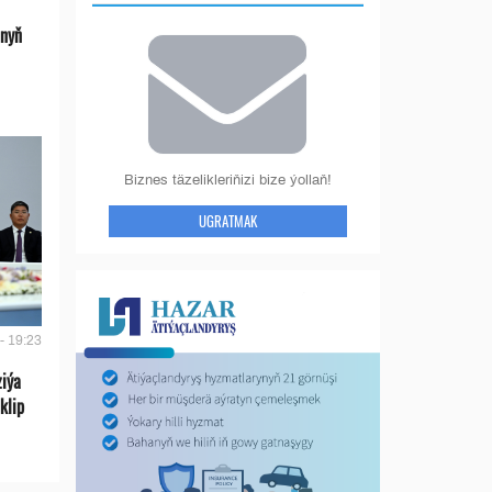
anyň
Biznes täzelikleriňizi bize ýollaň!
UGRATMAK
- 19:23
ziýa
klip