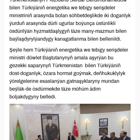
bilen Türkiýäniň energetika we tebigy serişdeler
ministriniň arasynda bolan söhbetdeşlikde iki doganlyk
ýurduň arasynda dürli ugurlar boýunça üstünlikli
ösdürilýän hyzmatdaşlygyň täze many-mazmun bilen
baýlaşdyrylýandygy kanagatlanma bilen bellenildi.
Şeýle hem Türkiýäniň energetika we tebigy serişdeler
ministri döwlet Baştutanynyň amala aşyrýan bu
gezekki saparynyň Türkmenistan bilen Türkiýäniň
dost-doganlyk, özara hormat goýmak, deňhukuklylyk
ýörelgelerine esaslanýan gatnaşyklaryny mundan
beýläk-de ösdürmekde täze möhüm ädim
boljakdygyny belledi.