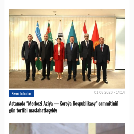
01.08.2026 - 14:14
Resmi habarlar
Astanada “Merkezi Aziýa — Koreýa Respublikasy” sammitiniň
gün tertibi maslahatlaşyldy