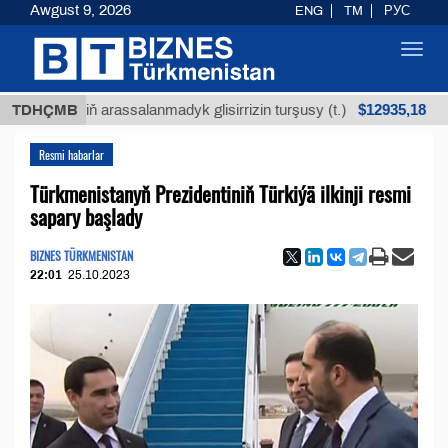
Awgust 9, 2026
ENG
TM
РУС
Toggl
navig
$12935,18
küniň arassalanmadyk glisirrizin turşusy (t.)
TDHÇMB
Az 
Resmi habarlar
Türkmenistanyň Prezidentiniň Türkiýä ilkinji resmi
sapary başlady
BIZNES TÜRKMENISTAN
22:01
25.10.2023