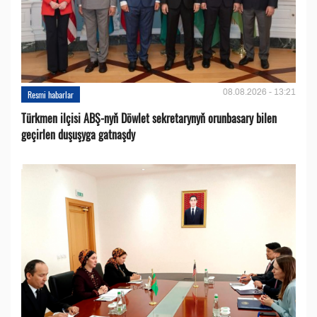
08.08.2026 - 13:21
Resmi habarlar
Türkmen ilçisi ABŞ-nyň Döwlet sekretarynyň orunbasary bilen
geçirlen duşuşyga gatnaşdy