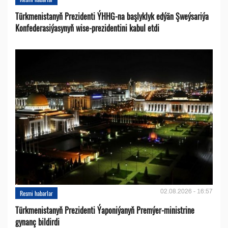
Türkmenistanyň Prezidenti ÝHHG-na başlyklyk edýän Şweýsariýa
Konfederasiýasynyň wise-prezidentini kabul etdi
02.08.2026 - 16:57
Resmi habarlar
Türkmenistanyň Prezidenti Ýaponiýanyň Premýer-ministrine
gynanç bildirdi