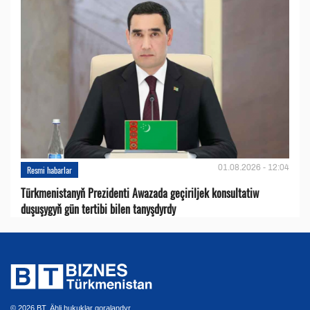
01.08.2026 - 12:04
Resmi habarlar
Türkmenistanyň Prezidenti Awazada geçiriljek konsultatiw
duşuşygyň gün tertibi bilen tanyşdyrdy
© 2026 BT. Ähli hukuklar goralandyr.