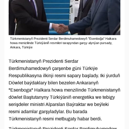
Türkmenistanyň Prezidenti Serdar Berdimuhamedowyň "Esenboğa" Halkara
howa menizilinde Türkiýäniň resmileri tarapyndan garşy alynýan pursady,
Ankara, Türkiýe
Türkmenistanyň Prezidenti Serdar
Berdimuhamedowyň çarşenbe güni Türkiýe
Respublikasyna ilkinji resmi sapary başlady. Iki ýurduň
Döwlet baýdaklary bilen bezelen Ankaranyň
"Esenboga" Halkara howa menzilinde Türkmenistanyň
döwlet Baştutanyny Türkiýäniň energetika we tebigy
serişdeler ministri Alparslan Baýraktar we beýleki
resmi adamlar garşyladylar. Bu barada
Türkmenistanyň resmi metbugaty habar berdi.
Türkmenistanyň Prezidenti Serdar Berdimuhamedow