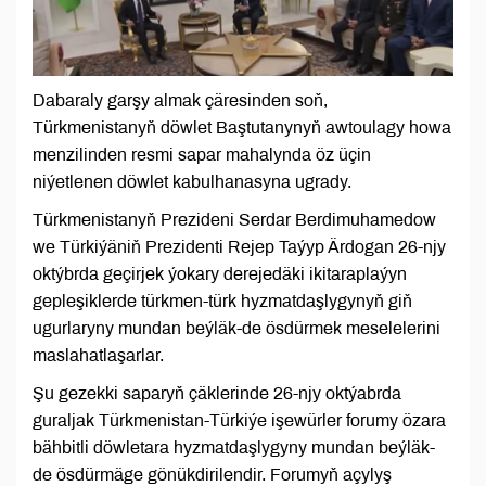
Dabaraly garşy almak çäresinden soň,
Türkmenistanyň döwlet Baştutanynyň awtoulagy howa
menzilinden resmi sapar mahalynda öz üçin
niýetlenen döwlet kabulhanasyna ugrady.
Türkmenistanyň Prezideni Serdar Berdimuhamedow
we Türkiýäniň Prezidenti Rejep Taýyp Ärdogan 26-njy
oktýbrda geçirjek ýokary derejedäki ikitaraplaýyn
gepleşiklerde türkmen-türk hyzmatdaşlygynyň giň
ugurlaryny mundan beýläk-de ösdürmek meselelerini
maslahatlaşarlar.
Şu gezekki saparyň çäklerinde 26-njy oktýabrda
guraljak Türkmenistan-Türkiýe işewürler forumy özara
bähbitli döwletara hyzmatdaşlygyny mundan beýläk-
de ösdürmäge gönükdirilendir. Forumyň açylyş