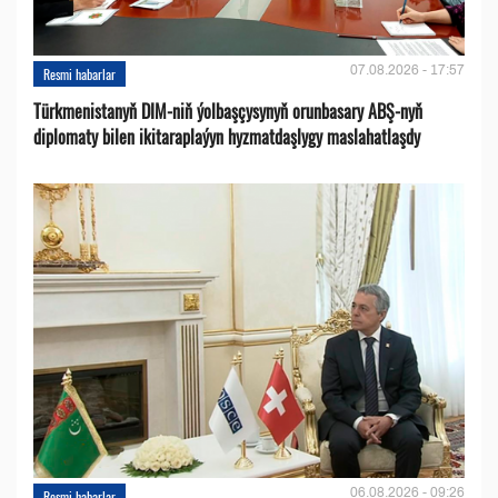
07.08.2026 - 17:57
Resmi habarlar
Türkmenistanyň DIM-niň ýolbaşçysynyň orunbasary ABŞ-nyň
diplomaty bilen ikitaraplaýyn hyzmatdaşlygy maslahatlaşdy
06.08.2026 - 09:26
Resmi habarlar