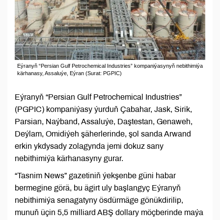
Eýranyň “Persian Gulf Petrochemical Industries” kompaniýasynyň nebithimiýa
kärhanasy, Assaluýe, Eýran (Surat: PGPIC)
Eýranyň “Persian Gulf Petrochemical Industries”
(PGPIC) kompaniýasy ýurduň Çabahar, Jask, Sirik,
Parsian, Naýband, Assaluýe, Daştestan, Genaweh,
Deýlam, Omidiýeh şäherlerinde, şol sanda Arwand
erkin ykdysady zolagynda jemi dokuz sany
nebithimiýa kärhanasyny gurar.
“Tasnim News” gazetiniň ýekşenbe güni habar
bermegine görä, bu ägirt uly başlangyç Eýranyň
nebithimiýa senagatyny ösdürmäge gönükdirilip,
munuň üçin 5,5 milliard ABŞ dollary möçberinde maýa