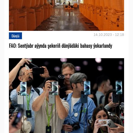
14.10.2023 - 12:18
Dünýä
FAO: Sentýabr aýynda şekeriň dünýädäki bahasy ýokarlandy