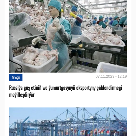
07.11.2023 - 12:19
Dünýä
Russiýa guş etiniň we ýumurtgasynyň eksportyny çäklendirmegi
meýilleşdirýär