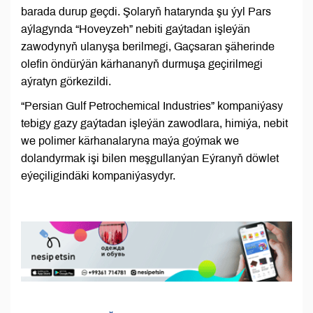
barada durup geçdi. Şolaryň hatarynda şu ýyl Pars
aýlagynda “Hoveyzeh” nebiti gaýtadan işleýän
zawodynyň ulanyşa berilmegi, Gaçsaran şäherinde
olefin öndürýän kärhananyň durmuşa geçirilmegi
aýratyn görkezildi.
“Persian Gulf Petrochemical Industries” kompaniýasy
tebigy gazy gaýtadan işleýän zawodlara, himiýa, nebit
we polimer kärhanalaryna maýa goýmak we
dolandyrmak işi bilen meşgullanýan Eýranyň döwlet
eýeçiligindäki kompaniýasydyr.