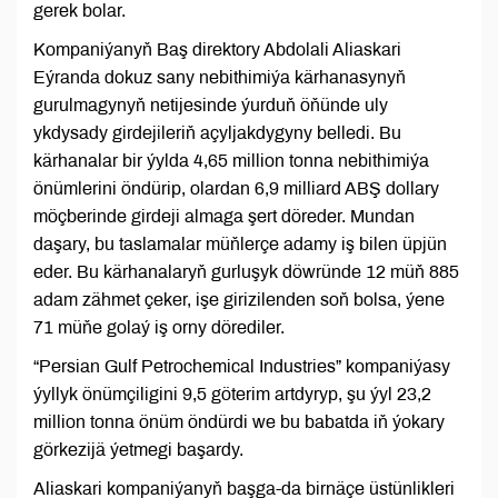
gerek bolar.
Kompaniýanyň Baş direktory Abdolali Aliaskari
Eýranda dokuz sany nebithimiýa kärhanasynyň
gurulmagynyň netijesinde ýurduň öňünde uly
ykdysady girdejileriň açyljakdygyny belledi. Bu
kärhanalar bir ýylda 4,65 million tonna nebithimiýa
önümlerini öndürip, olardan 6,9 milliard ABŞ dollary
möçberinde girdeji almaga şert döreder. Mundan
daşary, bu taslamalar müňlerçe adamy iş bilen üpjün
eder. Bu kärhanalaryň gurluşyk döwründe 12 müň 885
adam zähmet çeker, işe girizilenden soň bolsa, ýene
71 müňe golaý iş orny dörediler.
“Persian Gulf Petrochemical Industries” kompaniýasy
ýyllyk önümçiligini 9,5 göterim artdyryp, şu ýyl 23,2
million tonna önüm öndürdi we bu babatda iň ýokary
görkezijä ýetmegi başardy.
Aliaskari kompaniýanyň başga-da birnäçe üstünlikleri