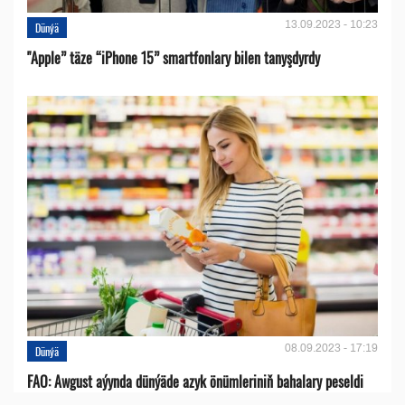
13.09.2023 - 10:23
Dünýä
"Apple” täze “iPhone 15” smartfonlary bilen tanyşdyrdy
08.09.2023 - 17:19
Dünýä
FAO: Awgust aýynda dünýäde azyk önümleriniň bahalary peseldi