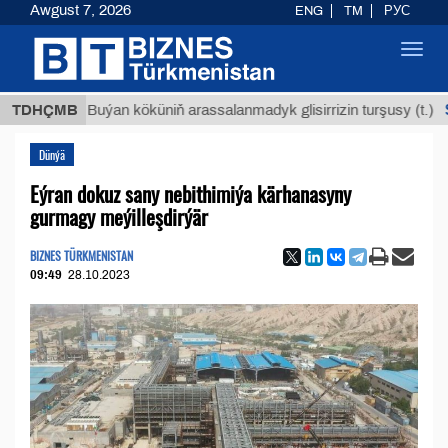
Awgust 7, 2026
ENG
TM
РУС
Toggl
navig
$12935,
TDHÇMB
Buýan köküniň arassalanmadyk glisirrizin turşusy (t.)
Dünýä
Eýran dokuz sany nebithimiýa kärhanasyny
gurmagy meýilleşdirýär
BIZNES TÜRKMENISTAN
09:49
28.10.2023