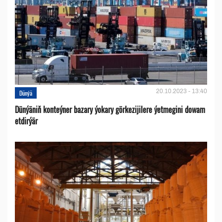
20.10.2023 - 13:40
Dünýä
Dünýäniň konteýner bazary ýokary görkezijilere ýetmegini dowam
etdirýär