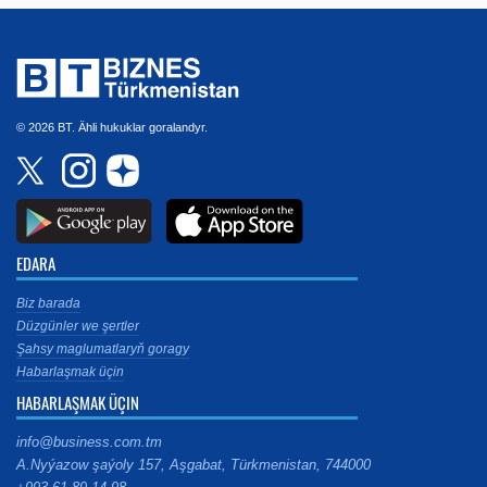
© 2026 BT. Ähli hukuklar goralandyr.
EDARA
Biz barada
Düzgünler we şertler
Şahsy maglumatlaryň goragy
Habarlaşmak üçin
HABARLAŞMAK ÜÇIN
info@business.com.tm
A.Nyýazow şaýoly 157, Aşgabat, Türkmenistan, 744000