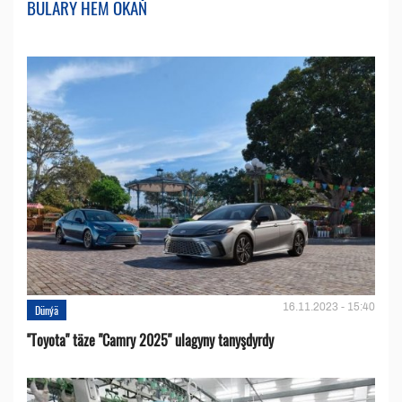
BULARY HEM OKAŇ
16.11.2023 - 15:40
Dünýä
''Toyota" täze "Camry 2025" ulagyny tanyşdyrdy