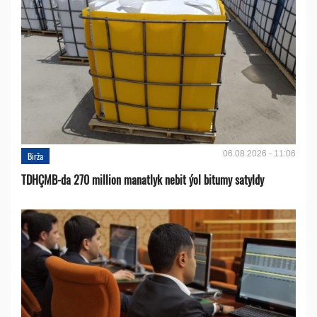
06.08.2026 - 11:06
Birža
TDHÇMB-da 270 million manatlyk nebit ýol bitumy satyldy