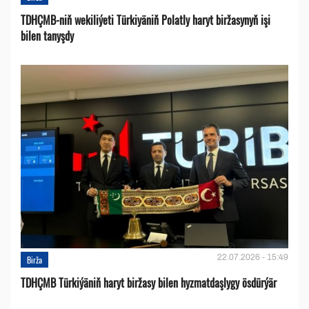
TDHÇMB-niň wekiliýeti Türkiyäniň Polatly haryt biržasynyň işi
bilen tanyşdy
22.07.2026 - 15:49
Birža
TDHÇMB Türkiýäniň haryt biržasy bilen hyzmatdaşlygy ösdürýär