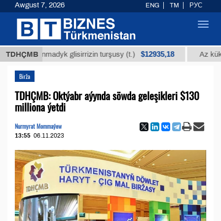
Awgust 7, 2026
ENG
TM
РУС
Toggl
navig
$12935,18
alanmadyk glisirrizin turşusy (t.)
TDHÇMB
Az kükürtli ýa
Birža
TDHÇMB: Oktýabr aýynda söwda geleşikleri $130
milliona ýetdi
Nurmyrat Mommaýew
13:55
06.11.2023