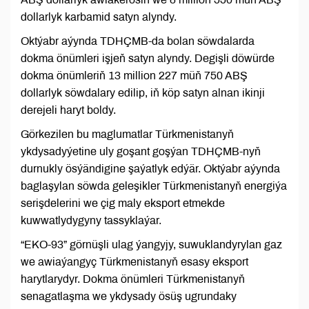
dollarlyk karbamid satyn alyndy.
Oktýabr aýynda TDHÇMB-da bolan söwdalarda
dokma önümleri işjeň satyn alyndy. Degişli döwürde
dokma önümleriň 13 million 227 müň 750 ABŞ
dollarlyk söwdalary edilip, iň köp satyn alnan ikinji
derejeli haryt boldy.
Görkezilen bu maglumatlar Türkmenistanyň
ykdysadyýetine uly goşant goşýan TDHÇMB-nyň
durnukly ösýändigine şaýatlyk edýär. Oktýabr aýynda
baglaşylan söwda geleşikler Türkmenistanyň energiýa
serişdelerini we çig maly eksport etmekde
kuwwatlydygyny tassyklaýar.
“EKO-93” görnüşli ulag ýangyjy, suwuklandyrylan gaz
we awiaýangyç Türkmenistanyň esasy eksport
harytlarydyr. Dokma önümleri Türkmenistanyň
senagatlaşma we ykdysady ösüş ugrundaky