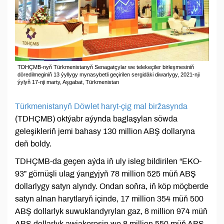
TDHÇMB-nyň Türkmenistanyň Senagatçylar we telekeçiler birleşmesiniň
döredilmeginiň 13 ýyllygy mynasybetli geçirilen sergidäki diwarlygy, 2021-nji
ýylyň 17-nji marty, Aşgabat, Türkmenistan
Türkmenistanyň Döwlet haryt-çig mal biržasynda
(TDHÇMB) oktýabr aýynda baglaşylan söwda
geleşikleriň jemi bahasy 130 million ABŞ dollaryna
deň boldy.
TDHÇMB-da geçen aýda iň uly isleg bildirilen “EKO-
93” görnüşli ulag ýangyjyň 78 million 525 müň ABŞ
dollarlygy satyn alyndy. Ondan soňra, iň köp möçberde
satyn alnan harytlaryň içinde, 17 million 354 müň 500
ABŞ dollarlyk suwuklandyrylan gaz, 8 million 974 müň
ABŞ dollarlyk awiakerosin we 8 million 550 müň ABŞ