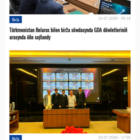
24.07.2026 - 09:18
Birža
Türkmenistan Belarus bilen birža söwdasynda GDA döwletleriniň
arasynda öňe saýlandy
23.07.2026 - 17:02
Birža