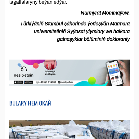
tagallalaryny beýan edýär.
Nurmyrat Mommaýew,
Türkiýäniň Stambul şäherinde ýerleşýän Marmara
uniwersitetiniň Syýasat ylymlary we halkara
gatnaşyklar bölüminiň doktoranty
BULARY HEM OKAŇ