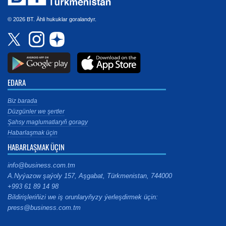
© 2026 BT. Ähli hukuklar goralandyr.
EDARA
Biz barada
Düzgünler we şertler
Şahsy maglumatlaryň goragy
Habarlaşmak üçin
HABARLAŞMAK ÜÇIN
info@business.com.tm
A.Nyýazow şaýoly 157, Aşgabat, Türkmenistan, 744000
+993 61 89 14 98
Bildirişleriňizi we iş orunlaryňyzy ýerleşdirmek üçin:
press@business.com.tm