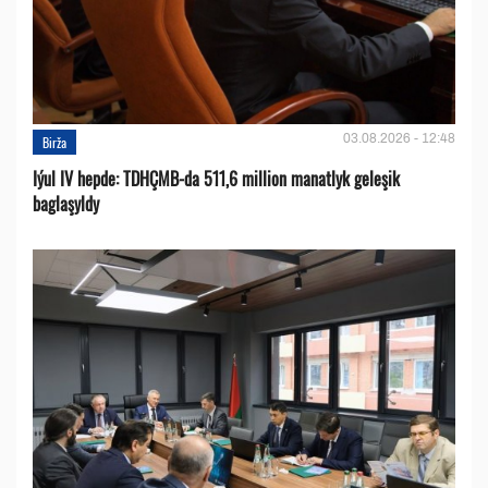
03.08.2026 - 12:48
Birža
Iýul IV hepde: TDHÇMB-da 511,6 million manatlyk geleşik
baglaşyldy