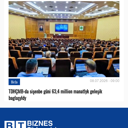
08.07.2026 - 09:00
Birža
TDHÇMB-da sişenbe güni 63,4 million manatlyk geleşik
baglaşyldy