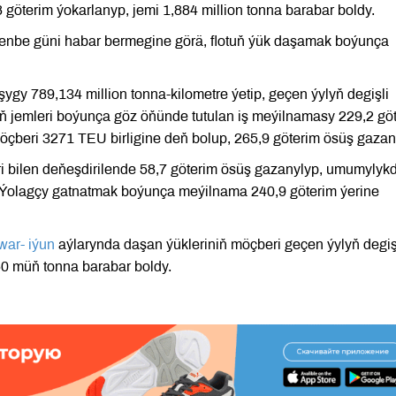
göterim ýokarlanyp, jemi 1,884 million tonna barabar boldy.
şenbe güni habar bermegine görä, flotuň ýük daşamak boýunça
ygy 789,134 million tonna-kilometre ýetip, geçen ýylyň degişli
ň jemleri boýunça göz öňünde tutulan iş meýilnamasy 229,2 gö
 möçberi 3271 TEU birligine deň bolup, 265,9 göterim ösüş gazan
i bilen deňeşdirilende 58,7 göterim ösüş gazanylyp, umumylyk
y. Ýolagçy gatnatmak boýunça meýilnama 240,9 göterim ýerine
war- iýun
aýlarynda daşan ýükleriniň möçberi geçen ýylyň degiş
50 müň tonna barabar boldy.