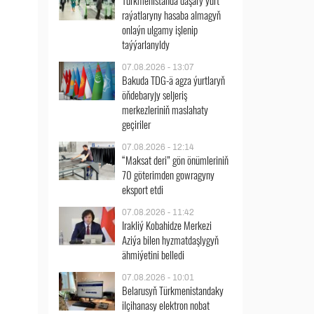
Türkmenistanda daşary ýurt
raýatlaryny hasaba almagyň
onlaýn ulgamy işlenip
taýýarlanyldy
07.08.2026 - 13:07
Bakuda TDG-ä agza ýurtlaryň
öňdebaryjy seljeriş
merkezleriniň maslahaty
geçiriler
07.08.2026 - 12:14
“Maksat deri” gön önümleriniň
70 göterimden gowragyny
eksport etdi
07.08.2026 - 11:42
Irakliý Kobahidze Merkezi
Aziýa bilen hyzmatdaşlygyň
ähmiýetini belledi
07.08.2026 - 10:01
Belarusyň Türkmenistandaky
ilçihanasy elektron nobat