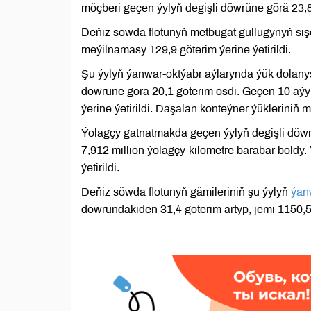
möçberi geçen ýylyň degişli döwrüne görä 23,8 
Deňiz söwda flotunyň metbugat gullugynyň si
meýilnamasy 129,9 göterim ýerine ýetirildi.
Şu ýylyň ýanwar-oktýabr aýlarynda ýük dolanyş
döwrüne görä 20,1 göterim ösdi. Geçen 10 aýy
ýerine ýetirildi. Daşalan konteýner ýükleriniň
Ýolagçy gatnatmakda geçen ýylyň degişli döwr
7,912 million ýolagçy-kilometre barabar bold
ýetirildi.
Deňiz söwda flotunyň gämileriniň şu ýylyň
ýan
döwründäkiden 31,4 göterim artyp, jemi 1150,