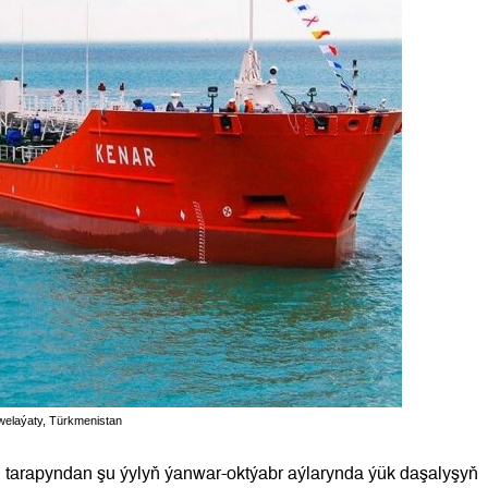
welaýaty, Türkmenistan
 tarapyndan şu ýylyň ýanwar-oktýabr aýlarynda ýük daşalyşyň