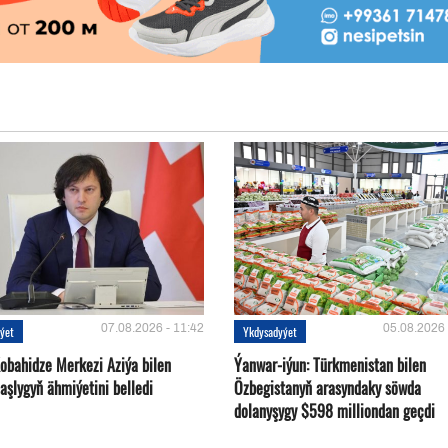
07.08.2026 - 11:42
05.08.2026 
ýet
Ykdysadyýet
Kobahidze Merkezi Aziýa bilen
Ýanwar-iýun: Türkmenistan bilen
aşlygyň ähmiýetini belledi
Özbegistanyň arasyndaky söwda
dolanyşygy $598 milliondan geçdi