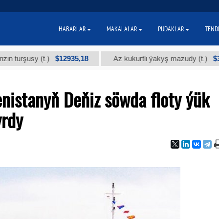
HABARLAR
MAKALALAR
PUDAKLAR
TEND
$12935,18
$300
usy (t.)
Az kükürtli ýakyş mazudy (t.)
nistanyň Deňiz söwda floty ýük
yrdy