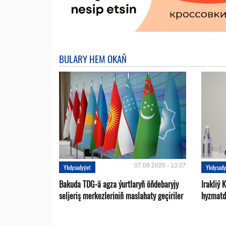
BULARY HEM OKAŇ
07.08.2026 - 13:07
Ykdysadyýet
Ykdysady
Bakuda TDG-ä agza ýurtlaryň öňdebaryjy
Irakliý 
seljeriş merkezleriniň maslahaty geçiriler
hyzmatd