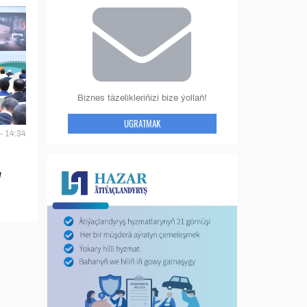
Biznes täzelikleriňizi bize ýollaň!
UGRATMAK
- 14:34
y