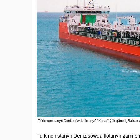
Türkmenistanyň Deňiz söwda flotunyň "Kenar" ýük gämisi, Balkan 
Türkmenistanyň Deňiz söwda flotunyň gämileri