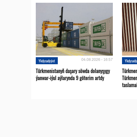
04.08.2026 - 16:57
Ykdysadyýet
Ykdysady
Türkmenistanyň daşary söwda dolanyşygy
Türkmen 
ýanwar-iýul aýlarynda 9 göterim artdy
Türkmen
taslama