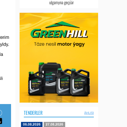
ulgamyna geçýär
terim
yldy.
da
li
TENDERLER
ÄHLISI
06.08.2026
27.08.2026