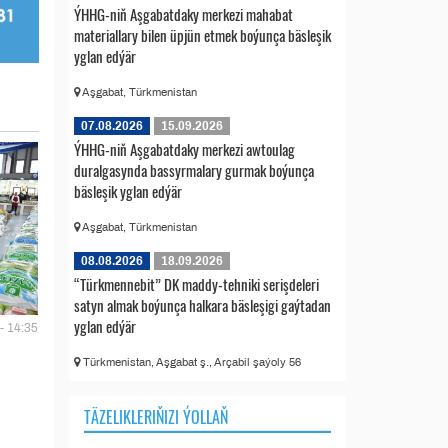
ÝHHG-niň Aşgabatdaky merkezi mahabat
materiallary bilen üpjün etmek boýunça bäsleşik
yglan edýär
Aşgabat, Türkmenistan
07.08.2026
15.09.2026
ÝHHG-niň Aşgabatdaky merkezi awtoulag
duralgasynda bassyrmalary gurmak boýunça
bäsleşik yglan edýär
Aşgabat, Türkmenistan
08.08.2026
18.09.2026
“Türkmennebit” DK maddy-tehniki serişdeleri
satyn almak boýunça halkara bäsleşigi gaýtadan
yglan edýär
- 14:35
Türkmenistan, Aşgabat ş., Arçabil şaýoly 56
TÄZELIKLERIŇIZI ÝOLLAŇ