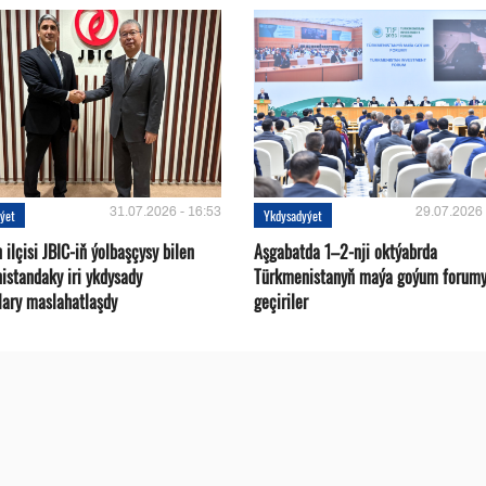
31.07.2026 - 16:53
29.07.2026 
ýet
Ykdysadyýet
ilçisi JBIC-iň ýolbaşçysy bilen
Aşgabatda 1–2-nji oktýabrda
istandaky iri ykdysady
Türkmenistanyň maýa goýum forum
lary maslahatlaşdy
geçiriler