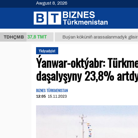
Awgust 8, 2026
37,8 ТМТ
(kg.)
TDHÇMB
Buýan köküniň arassalanmadyk glisirrizin turş
Ykdysadyýet
Ýanwar-oktýabr: Türkme
daşalyşyny 23,8% artd
BIZNES TÜRKMENISTAN
12:05
15.11.2023