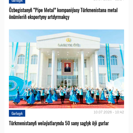
Gurluşyk
Özbegistanyň “Pipe Metal” kompaniýasy Türkmenistana metal
önümleriň eksportyny artdyrmakçy
10.07.2026 - 10:42
Gurluşyk
Türkmenistanyň welaýatlarynda 50 sany saglyk öýi gurlar