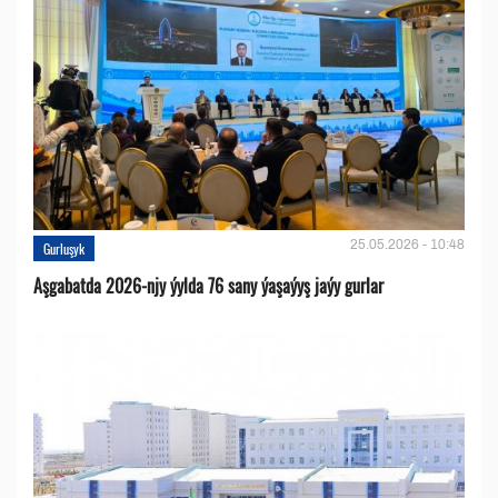
25.05.2026 - 10:48
Gurluşyk
Aşgabatda 2026-njy ýylda 76 sany ýaşaýyş jaýy gurlar