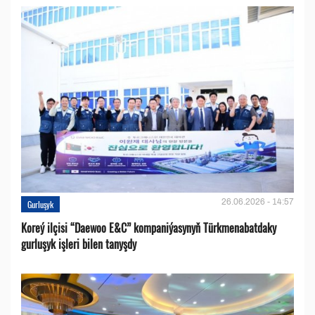
26.06.2026 - 14:57
Gurluşyk
Koreý ilçisi “Daewoo E&C” kompaniýasynyň Türkmenabatdaky
gurluşyk işleri bilen tanyşdy