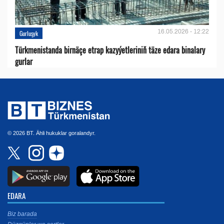
16.05.2026 - 12:22
Gurluşyk
Türkmenistanda birnäçe etrap kazyýetleriniň täze edara binalary
gurlar
© 2026 BT. Ähli hukuklar goralandyr.
EDARA
Biz barada