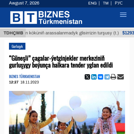
Awgust 7, 2026
ENG
TM
РУС
Toggl
navig
$12935,18
Buýan köküniň arassalanmadyk glisirrizin turşusy (t.)
TDHÇMB
Gurluşyk
“Güneşli” çagalar-ýetginjekler merkeziniň
gurluşygy boýunça halkara tender yglan edildi
BIZNES TÜRKMENISTAN
12:27
18.11.2023