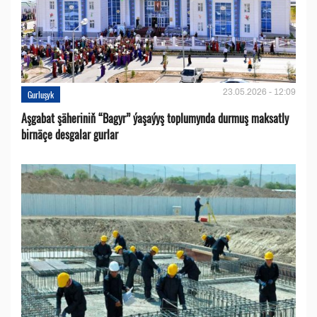
23.05.2026 - 12:09
Gurluşyk
Aşgabat şäheriniň “Bagyr” ýaşaýyş toplumynda durmuş maksatly
birnäçe desgalar gurlar