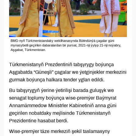
BMG-nyň Türkmenistandaky wekilhanasynda Bütindünýä çagalar güni
mynasybetli geçirilen dabaralardan bir pursat, 2021-nji ýylyp 21-nji noýabry,
Aşgabat, Türkmenistan.
Türkmenistanyň Prezdentiniň tabşyrygy boýunça
Aşgabatda “Güneşli” çagalar we ýetginjekler merkezini
gurmak boýunça halkara tender yglan edildi.
Bu tabşyrygyň ýerine ýetirilişi barada guluşyk we
senagat toplumy boýunça wise-premýer Baýmyrat
Annamämmedow Ministrler Kabinetiniň anna güni
geçirilen nobatdaky mejlisinde Türkmenistanyň
Prezidentine hasabat berdi.
Wise-premýer täze merkeziň şekil taslamasyny