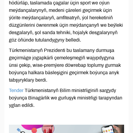
hödürläp, taslamada çagalar üçin sport we oýun
meýdançalarynyň, medeni çäreleri geçirmek üçin
ýörite meýdançalaryň, amfiteatryň, ýol hereketiniň
düzgünlerini öwrenmek üçin meýdançanyň we beýleki
desgalaryň, şol sanda tehniki, hojalyk desgalarynyň
göz öňünde tutulandygyny belledi.
Türkmenistanyň Prezidenti bu taslamany durmuşa
geçirmäge jogapkärli çemeleşmegiň wajypdygyna
ünsi çekip, wise-premýere döwrebap toplumy gurmak
boýunça halkara bäsleşigini geçirmek boýunça anyk
tabşyryklary berdi.
Tender
Türkmenistanyň Bilim ministrliginiň sargydy
boýunça Binagärlik we gurluşyk ministrligi tarapyndan
yglan edildi.