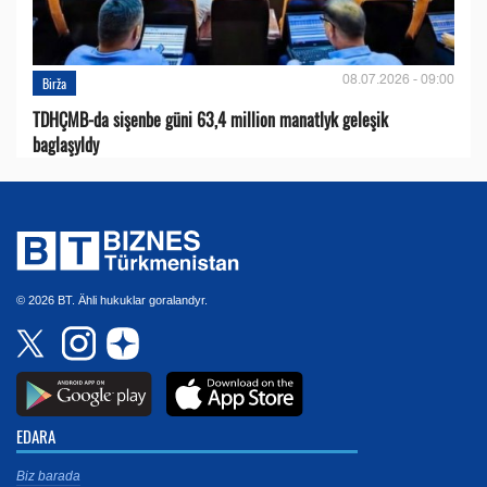
08.07.2026 - 09:00
Birža
TDHÇMB-da sişenbe güni 63,4 million manatlyk geleşik
baglaşyldy
© 2026 BT. Ähli hukuklar goralandyr.
EDARA
Biz barada