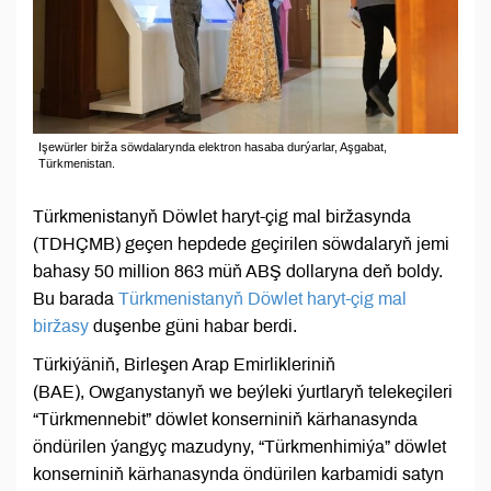
Işewürler birža söwdalarynda elektron hasaba durýarlar, Aşgabat,
Türkmenistan.
Türkmenistanyň Döwlet haryt-çig mal biržasynda
(TDHÇMB) geçen hepdede geçirilen söwdalaryň jemi
bahasy 50 million 863 müň ABŞ dollaryna deň boldy.
Bu barada
Türkmenistanyň Döwlet haryt-çig mal
biržasy
duşenbe güni habar berdi.
Türkiýäniň, Birleşen Arap Emirlikleriniň
(BAE), Owganystanyň we beýleki ýurtlaryň telekeçileri
“Türkmennebit” döwlet konserniniň kärhanasynda
öndürilen ýangyç mazudyny, “Türkmenhimiýa” döwlet
konserniniň kärhanasynda öndürilen karbamidi satyn