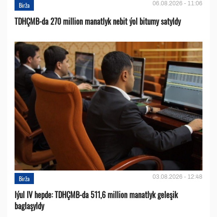
06.08.2026 - 11:06
Birža
TDHÇMB-da 270 million manatlyk nebit ýol bitumy satyldy
03.08.2026 - 12:48
Birža
Iýul IV hepde: TDHÇMB-da 511,6 million manatlyk geleşik
baglaşyldy