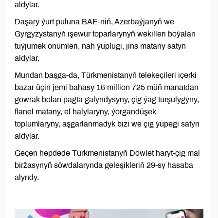
aldylar.
Daşary ýurt puluna BAE-niň, Azerbaýjanyň we
Gyrgyzystanyň işewür toparlarynyň wekilleri boýalan
tüýjümek önümleri, nah ýüplügi, jins matany satyn
aldylar.
Mundan başga-da, Türkmenistanyň telekeçileri içerki
bazar üçin jemi bahasy 16 million 725 müň manatdan
gowrak bolan pagta galyndysyny, çig ýag turşulygyny,
flanel matany, el halylaryny, ýorgandüşek
toplumlaryny, aşgarlanmadyk bizi we çig ýüpegi satyn
aldylar.
Geçen hepdede Türkmenistanyň Döwlet haryt-çig mal
biržasynyň söwdalarynda geleşikleriň 29-sy hasaba
alyndy.