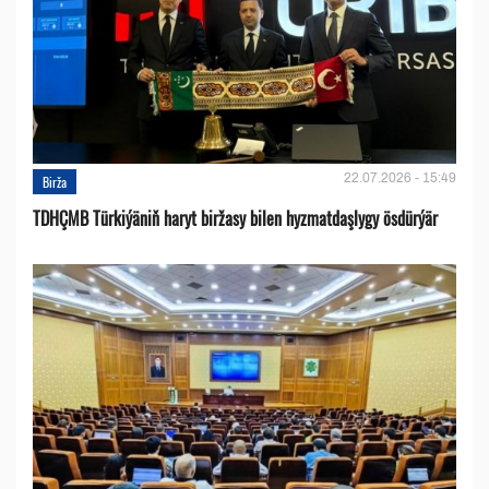
22.07.2026 - 15:49
Birža
TDHÇMB Türkiýäniň haryt biržasy bilen hyzmatdaşlygy ösdürýär