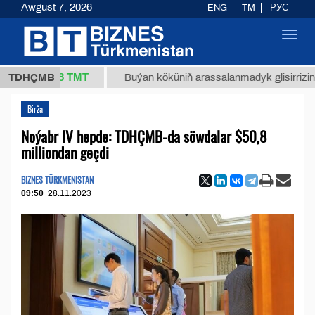
Awgust 7, 2026
ENG
TM
РУС
Toggl
navig
37,8 ТМТ
)
TDHÇMB
Buýan köküniň arassalanmadyk glisirrizin turşusy 
Birža
Noýabr IV hepde: TDHÇMB-da söwdalar $50,8
milliondan geçdi
BIZNES TÜRKMENISTAN
09:50
28.11.2023