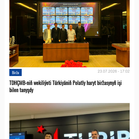
23.07.2026 - 17:02
Birža
TDHÇMB-niň wekiliýeti Türkiyäniň Polatly haryt biržasynyň işi
bilen tanyşdy