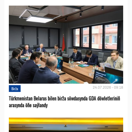
24.07.2026 - 09:18
Birža
Türkmenistan Belarus bilen birža söwdasynda GDA döwletleriniň
arasynda öňe saýlandy