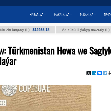
HABARLAR
MAKALALAR
PUDAKLAR
TEND
$12935,18
$300
urşusy (t.)
Az kükürtli ýakyş mazudy (t.)
: Türkmenistan Howa we Sagly
daýar