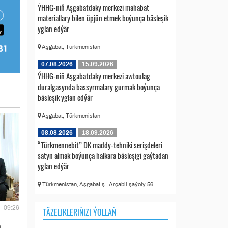
ÝHHG-niň Aşgabatdaky merkezi mahabat
materiallary bilen üpjün etmek boýunça bäsleşik
yglan edýär
Aşgabat, Türkmenistan
07.08.2026
15.09.2026
ÝHHG-niň Aşgabatdaky merkezi awtoulag
duralgasynda bassyrmalary gurmak boýunça
bäsleşik yglan edýär
Aşgabat, Türkmenistan
08.08.2026
18.09.2026
“Türkmennebit” DK maddy-tehniki serişdeleri
satyn almak boýunça halkara bäsleşigi gaýtadan
yglan edýär
Türkmenistan, Aşgabat ş., Arçabil şaýoly 56
- 09:26
TÄZELIKLERIŇIZI ÝOLLAŇ
a