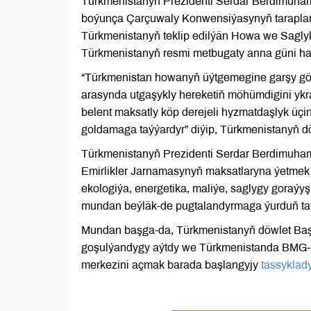
Türkmenistanyň Prezidenti Serdar Berdimuh
boýunça Çarçuwaly Konwensiýasynyň taraplary
Türkmenistanyň teklip edilýän Howa we Sagl
Türkmenistanyň resmi metbugaty anna güni ha
“Türkmenistan howanyň üýtgemegine garşy göre
arasynda utgaşykly hereketiň möhümdigini yk
belent maksatly köp derejeli hyzmatdaşlyk ü
goldamaga taýýardyr” diýip, Türkmenistanyň d
Türkmenistanyň Prezidenti Serdar Berdimuhame
Emirlikler Jarnamasynyň maksatlaryna ýetmek ü
ekologiýa, energetika, maliýe, saglygy goraý
mundan beýläk-de pugtalandyrmaga ýurduň taý
Mundan başga-da, Türkmenistanyň döwlet Baş
goşulýandygy aýtdy we Türkmenistanda BMG-ni
merkezini açmak barada başlangyjy
tassyklad