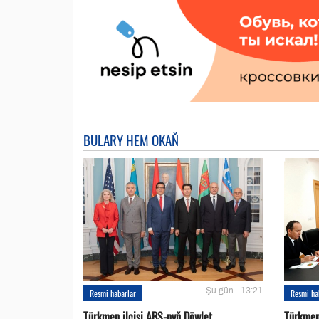
BULARY HEM OKAŇ
Şu gün - 13:21
Resmi habarlar
Resmi ha
Türkmen ilçisi ABŞ-nyň Döwlet
Türkmen