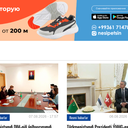
07.08.2026 - 17:57
06.08.2026 
barlar
Resmi habarlar
istanyň DIM-niň ýolbaşçysynyň
Türkmenistanyň Prezidenti ÝHHG-n