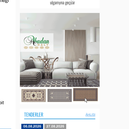
megi
ulgamyna geçýär
it
TENDERLER
ÄHLISI
06.08.2026
27.08.2026