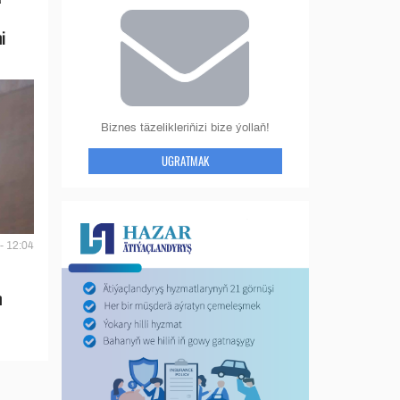
i
Biznes täzelikleriňizi bize ýollaň!
UGRATMAK
- 12:04
n