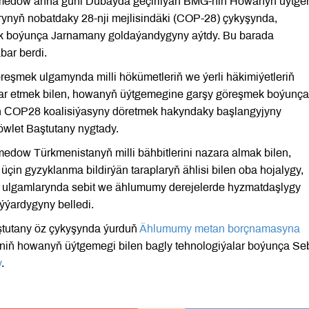
amedow anna güni Dubaýda geçirilýän BMG-niň Howanyň üýtge
nyň nobatdaky 28-nji mejlisindäki (COP-28) çykyşynda,
yk boýunça Jarnamany goldaýandygyny aýtdy. Bu barada
bar berdi.
şmek ulgamynda milli hökümetleriň we ýerli häkimiýetleriň
rar etmek bilen, howanyň üýtgemegine garşy göreşmek boýunça
çin СOP28 koalisiýasyny döretmek hakyndaky başlangyjyny
öwlet Baştutany nygtady.
dow Türkmenistanyň milli bähbitlerini nazara almak bilen,
çin gyzyklanma bildirýän taraplaryň ählisi bilen oba hojalygy,
yş ulgamlarynda sebit we ählumumy derejelerde hyzmatdaşlygy
ýardygyny belledi.
tutany öz çykyşynda ýurduň
Ählumumy metan borçnamasyna
ň howanyň üýtgemegi bilen bagly tehnologiýalar boýunça Seb
y
.