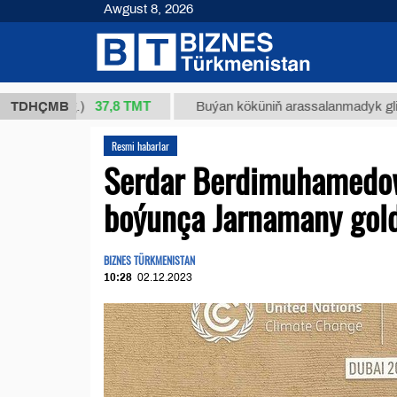
Awgust 8, 2026
37,8 ТМТ
1 (kg.)
TDHÇMB
Buýan köküniň arassalanmadyk glisirrizin t
Resmi habarlar
Serdar Berdimuhamedow
boýunça Jarnamany gol
BIZNES TÜRKMENISTAN
10:28
02.12.2023