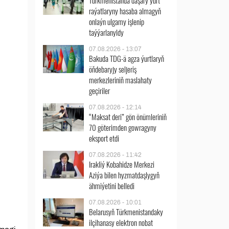
Türkmenistanda daşary ýurt
raýatlaryny hasaba almagyň
onlaýn ulgamy işlenip
taýýarlanyldy
07.08.2026 - 13:07
Bakuda TDG-ä agza ýurtlaryň
öňdebaryjy seljeriş
merkezleriniň maslahaty
geçiriler
07.08.2026 - 12:14
“Maksat deri” gön önümleriniň
70 göterimden gowragyny
eksport etdi
07.08.2026 - 11:42
Irakliý Kobahidze Merkezi
Aziýa bilen hyzmatdaşlygyň
ähmiýetini belledi
07.08.2026 - 10:01
Belarusyň Türkmenistandaky
ilçihanasy elektron nobat