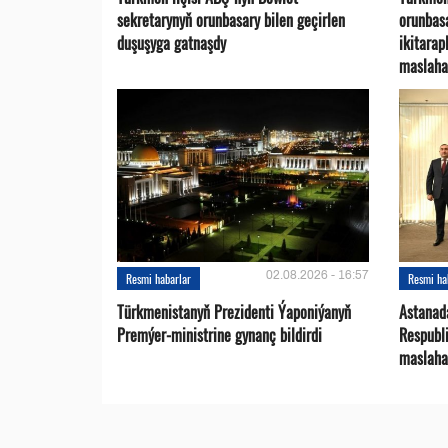
sekretarynyň orunbasary bilen geçirlen
orunbas
duşuşyga gatnaşdy
ikitara
maslaha
02.08.2026 - 16:57
Resmi habarlar
Resmi ha
Türkmenistanyň Prezidenti Ýaponiýanyň
Astanad
Premýer-ministrine gynanç bildirdi
Respubli
maslaha