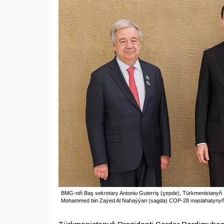
BMG-niň Baş sekretary Antoniu Guterriş (çepde), Türkmenistanyň 
Mohammed bin Zaýed Al Nahaýýan (sagda) COP-28 maslahatynyň gi