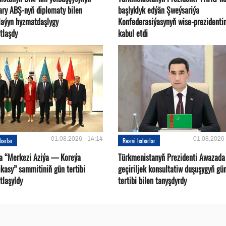
ary ABŞ-nyň diplomaty bilen
başlyklyk edýän Şweýsariýa
plaýyn hyzmatdaşlygy
Konfederasiýasynyň wise-prezidentin
tlaşdy
kabul etdi
01.08.2026 - 14:14
01.08.2026 
barlar
Resmi habarlar
a “Merkezi Aziýa — Koreýa
Türkmenistanyň Prezidenti Awazada
kasy” sammitiniň gün tertibi
geçiriljek konsultatiw duşuşygyň gü
tlaşyldy
tertibi bilen tanyşdyrdy