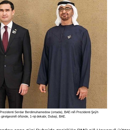
Prezidenti Serdar Berdimuhamedow (ortada), BAE-niň Prezidenti Şeýh
relgesiniň öňünde, 1-nji dekabr, Dubaý, BAE.