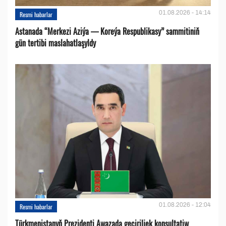
01.08.2026 - 14:14
Resmi habarlar
Astanada “Merkezi Aziýa — Koreýa Respublikasy” sammitiniň
gün tertibi maslahatlaşyldy
01.08.2026 - 12:04
Resmi habarlar
Türkmenistanyň Prezidenti Awazada geçiriljek konsultatiw