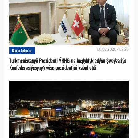
06.08.2026 - 09:26
Resmi habarlar
Türkmenistanyň Prezidenti ÝHHG-na başlyklyk edýän Şweýsariýa
Konfederasiýasynyň wise-prezidentini kabul etdi