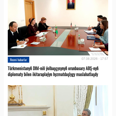
07.08.2026 - 17:57
Resmi habarlar
Türkmenistanyň DIM-niň ýolbaşçysynyň orunbasary ABŞ-nyň
diplomaty bilen ikitaraplaýyn hyzmatdaşlygy maslahatlaşdy