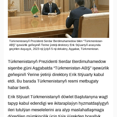
Türkmenistanyň Prezidenti Serdar Berdimuhamedow bilen “Türkmenistan-
ABŞ” işewürlik geňeşiniň Ýerine ýetiriji direktory Erik Stýuartyň arasynda
geçirilen duşuşyk, 2023-nji ýylyň 5-nji dekabry, Aşgabat, Türkmenistan.
Türkmenistanyň Prezidenti Serdar Berdimuhamedow
sişenbe güni Aşgabatda “Türkmenistan-ABŞ” işewürlik
geňeşiniň Ýerine ýetiriji direktory Erik Stýuarty kabul
etdi. Bu barada Türkmenistanyň resmi metbugaty
habar berdi.
Erik Stýuart Türkmenistanyň döwlet Baştutanyna wagt
tapyp kabul edendigi we ikitaraplaýyn hyzmatdaşlygyň
ileri tutulýan meselelerini ara alyp maslahatlaşmaga
döredilen mümkinçilik üçin tüýs ýürekden hoşallyk