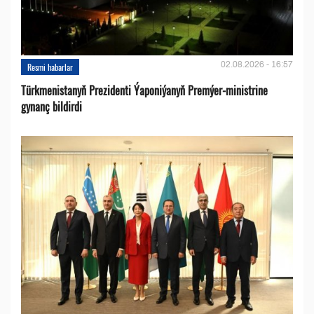
02.08.2026 - 16:57
Resmi habarlar
Türkmenistanyň Prezidenti Ýaponiýanyň Premýer-ministrine
gynanç bildirdi