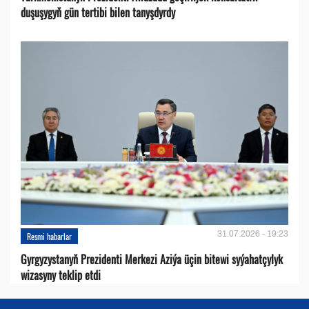
duşuşygyň gün tertibi bilen tanyşdyrdy
31.07.2026 - 19:23
Resmi habarlar
Gyrgyzystanyň Prezidenti Merkezi Aziýa üçin bitewi syýahatçylyk
wizasyny teklip etdi