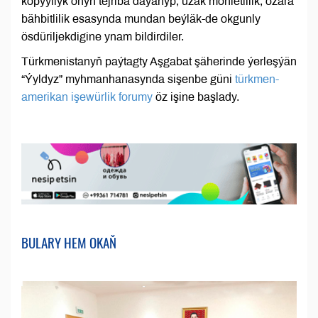
köpýyllyk oňyn tejribä daýanyp, uzak möhletlilik, özara
bähbitlilik esasynda mundan beýläk-de okgunly
ösdüriljekdigine ynam bildirdiler.
Türkmenistanyň paýtagty Aşgabat şäherinde ýerleşýän
“Ýyldyz” myhmanhanasynda sişenbe güni
türkmen-
amerikan işewürlik forumy
öz işine başlady.
BULARY HEM OKAŇ