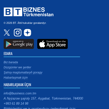
© 2026 BT. Ähli hukuklar goralandyr.
EDARA
Biz barada
Düzgünler we şertler
Şahsy maglumatlaryň goragy
Habarlaşmak üçin
HABARLAŞMAK ÜÇIN
info@business.com.tm
A.Nyýazow şaýoly 157, Aşgabat, Türkmenistan, 744000
+993 61 89 14 98
Bildirişleriňizi we iş orunlaryňyzy ýerleşdirmek üçin: