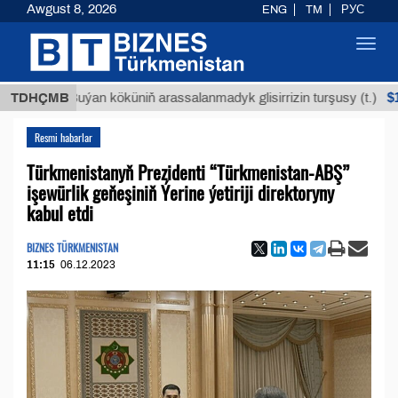
Awgust 8, 2026
ENG
TM
РУС
Toggl
navig
$12935,1
TDHÇMB
Buýan köküniň arassalanmadyk glisirrizin turşusy (t.)
Resmi habarlar
Türkmenistanyň Prezidenti “Türkmenistan-ABŞ”
işewürlik geňeşiniň Ýerine ýetiriji direktoryny
kabul etdi
BIZNES TÜRKMENISTAN
11:15
06.12.2023