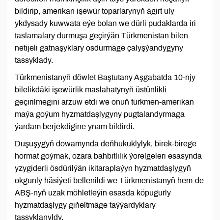
bildirip, amerikan işewür toparlarynyň ägirt uly
ykdysady kuwwata eýe bolan we dürli pudaklarda iri
taslamalary durmuşa geçirýän Türkmenistan bilen
netijeli gatnaşyklary ösdürmäge çalyşýandygyny
tassyklady.
Türkmenistanyň döwlet Baştutany Aşgabatda 10-njy
bilelikdäki işewürlik maslahatynyň üstünlikli
geçirilmegini arzuw etdi we onuň türkmen-amerikan
maýa goýum hyzmatdaşlygyny pugtalandyrmaga
ýardam berjekdigine ynam bildirdi.
Duşuşygyň dowamynda deňhukuklylyk, birek-birege
hormat goýmak, özara bähbitlilik ýörelgeleri esasynda
yzygiderli ösdürilýän ikitaraplaýyn hyzmatdaşlygyň
okgunly häsiýeti bellenildi we Türkmenistanyň hem-de
ABŞ-nyň uzak möhletleýin esasda köpugurly
hyzmatdaşlygy giňeltmäge taýýardyklary
tassyklanyldy.