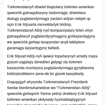
Türkmenistanyň döwlet Baştutany türkmen-amerikan
işewürlik gatnaşyklaryny ösdürmäge, döwletara
dialogy pugtalandyrmaga ýardam edýän netijeli işi
üçin Erik Stýuarta minnetdarlyk bildirip,
Türkmenistanyň ABŞ-nyň kompaniýalary bilen oňyn
gatnaşyklaryň pugtalandyrylmagyny goldaýandygyny
we işewürlik geňeşi tarapyndan anyk tekliplere
garamaga taýýardygyny belledi.
Erik Stýuart ABŞ-nyň işewür toparlarynyň amatly maýa
goýum ýagdaýy döredilen geljegi uly türkmen
bazarynda orunlaryny pugtalandyrmaga gyzyklanma
bildirýändiklerini ýene-de bir gezek tassyklady.
Duşuşygyň ahyrynda Türkmenistanyň Prezidenti
Serdar Berdimuhamedow we “Türkmenistan-ABŞ”
işewürlik geňeşiniň Ýerine ýetiriji direktory Erik Stýuart
türkmen-amerikan ykdysady hyzmatdaşlygynyň