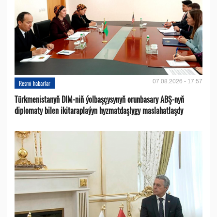
07.08.2026 - 17:57
Resmi habarlar
Türkmenistanyň DIM-niň ýolbaşçysynyň orunbasary ABŞ-nyň
diplomaty bilen ikitaraplaýyn hyzmatdaşlygy maslahatlaşdy