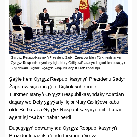
Gyrgyz Respublikasynyň Prezidenti Sadyr Žaparow bilen Türkmenistanyň
Gyrgyz Respublikasyndaky ilçisi Nury Gölliýewiň arasynda geçirilen duşuşyk,
5-nji dekabr, Bişkek, Gyrgyz Respublikasy (Surat: kabar.kg)
Şeýle hem Gyrgyz Respublikasynyň Prezidenti Sadyr
Žaparow sişenbe güni Bişkek şäherinde
Türkmenistanyň Gyrgyz Respublikasyndaky Adatdan
daşary we Doly ygtyýarly Ilçisi Nury Gölliýewi kabul
etdi. Bu barada Gyrgyz Respublikasynyň milli habar
agentligi “Kabar” habar berdi.
Duşuşygyň dowamynda Gyrgyz Respublikasynyň
Prezidenti häzirki günde türkmen-gyrgyz