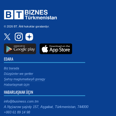
© 2026 BT. Ähli hukuklar goralandyr.
EDARA
Biz barada
Düzgünler we şertler
Şahsy maglumatlaryň goragy
Habarlaşmak üçin
HABARLAŞMAK ÜÇIN
info@business.com.tm
A.Nyýazow şaýoly 157, Aşgabat, Türkmenistan, 744000
+993 61 89 14 98