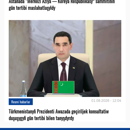
Astanada “Merkezi Aziýa — Koreýa Respublikasy” sammitiniň
gün tertibi maslahatlaşyldy
01.08.2026 - 12:04
Resmi habarlar
Türkmenistanyň Prezidenti Awazada geçiriljek konsultatiw
duşuşygyň gün tertibi bilen tanyşdyrdy