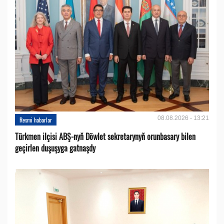
08.08.2026 - 13:21
Resmi habarlar
Türkmen ilçisi ABŞ-nyň Döwlet sekretarynyň orunbasary bilen
geçirlen duşuşyga gatnaşdy