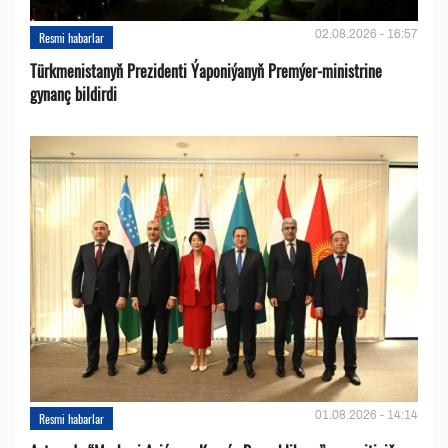
02.08.2026 - 16:57
Resmi habarlar
Türkmenistanyň Prezidenti Ýaponiýanyň Premýer-ministrine
gynanç bildirdi
01.08.2026 - 14:14
Resmi habarlar