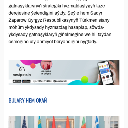
gatnaşyklarynyň strategiki hyzmatdaşlygyň täze
derejesine ýetendigini aýtdy. Şeýle hem Sadyr
Žaparow Gyrgyz Respublikasynyň Türkmenistany
möhüm ykdysady hyzmatdaş hasaplap, söwda-
ykdysady gatnaşyklaryň giňelmegine we hil taýdan
ösmegine uly ähmiýet berýändigini nygtady.
BULARY HEM OKAŇ