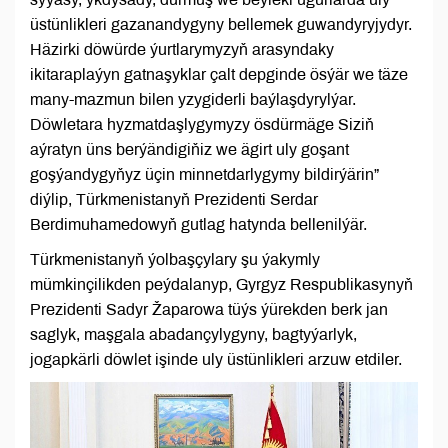
üstünlikleri gazanandygyny bellemek guwandyryjydyr.
Häzirki döwürde ýurtlarymyzyň arasyndaky
ikitaraplaýyn gatnaşyklar çalt depginde ösýär we täze
many-mazmun bilen yzygiderli baýlaşdyrylýar.
Döwletara hyzmatdaşlygymyzy ösdürmäge Siziň
aýratyn üns berýändigiňiz we ägirt uly goşant
goşýandygyňyz üçin minnetdarlygymy bildirýärin”
diýlip, Türkmenistanyň Prezidenti Serdar
Berdimuhamedowyň gutlag hatynda bellenilýär.
Türkmenistanyň ýolbaşçylary şu ýakymly
mümkinçilikden peýdalanyp, Gyrgyz Respublikasynyň
Prezidenti Sadyr Žaparowa tüýs ýürekden berk jan
saglyk, maşgala abadançylygyny, bagtyýarlyk,
jogapkärli döwlet işinde uly üstünlikleri arzuw etdiler.