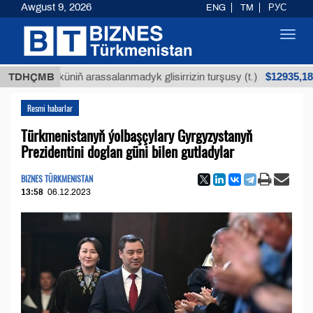
Awgust 9, 2026
ENG
TM
РУС
Toggl
navig
$12935,18
 köküniň arassalanmadyk glisirrizin turşusy (t.)
TDHÇMB
Resmi habarlar
Türkmenistanyň ýolbaşçylary Gyrgyzystanyň
Prezidentini doglan güni bilen gutladylar
BIZNES TÜRKMENISTAN
13:58
06.12.2023