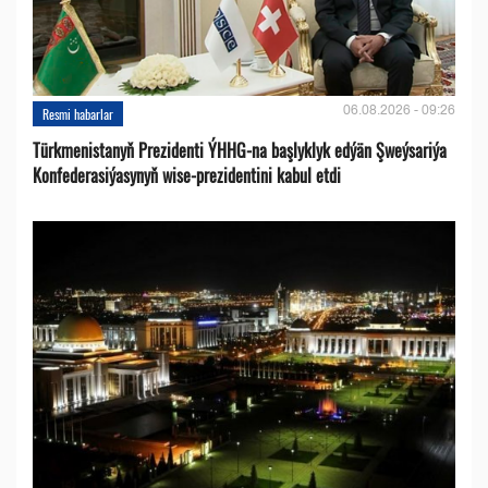
06.08.2026 - 09:26
Resmi habarlar
Türkmenistanyň Prezidenti ÝHHG-na başlyklyk edýän Şweýsariýa
Konfederasiýasynyň wise-prezidentini kabul etdi