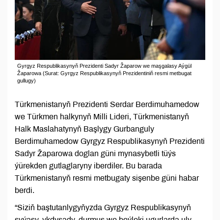
Gyrgyz Respublikasynyň Prezidenti Sadyr Žaparow we maşgalasy Aýgül
Žaparowa (Surat: Gyrgyz Respublikasynyň Prezidentiniň resmi metbugat
gullugy)
Türkmenistanyň Prezidenti Serdar Berdimuhamedow
we Türkmen halkynyň Milli Lideri, Türkmenistanyň
Halk Maslahatynyň Başlygy Gurbanguly
Berdimuhamedow Gyrgyz Respublikasynyň Prezidenti
Sadyr Žaparowa doglan güni mynasybetli tüýs
ýürekden gutlaglaryny iberdiler. Bu barada
Türkmenistanyň resmi metbugaty sişenbe güni habar
berdi.
“Siziň baştutanlygyňyzda Gyrgyz Respublikasynyň
syýasy, ykdysady, durmuş we beýleki ugurlarda uly