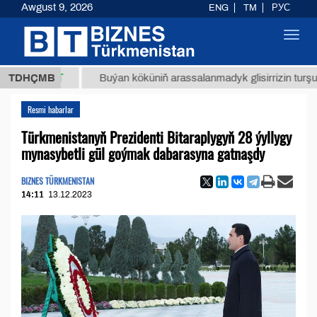
Awgust 9, 2026
ENG
TM
РУС
Toggl
navig
8 ТМТ
TDHÇMB
Buýan köküniň arassalanmadyk glisirrizin turşusy (t.)
Resmi habarlar
Türkmenistanyň Prezidenti Bitaraplygyň 28 ýyllygy
mynasybetli gül goýmak dabarasyna gatnaşdy
BIZNES TÜRKMENISTAN
14:11
13.12.2023