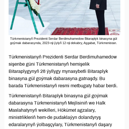
Türkmenistanyň Prezidenti Serdar Berdimuhamedow Bitaraplyk binasyna gül
goýmak dabarasynda, 2023-nji ýylyň 12-nji dekabry, Aşgabat, Türkmenistan.
Türkmenistanyň Prezidenti Serdar Berdimuhamedow
sişenbe güni Türkmenistanyň hemişelik
Bitaraplygynyň 28 ýyllygy mynasybetli Bitaraplyk
binasyna gül goýmak dabarasyna gatnaşdy. Bu
barada Türkmenistanyň resmi metbugaty habar berdi.
Türkmenistanyň Bitaraplyk binasyna gül goýmak
dabarasyna Türkmenistanyň Mejlisiniň we Halk
Maslahatynyň wekilleri, Hökümet agzalary,
ministrlikleriň hem-de pudaklaýyn dolandyryş
edaralarynyň ýolbaşçylary, Türkmenistanyň daşary