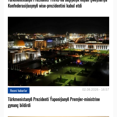
Konfederasiýasynyň wise-prezidentini kabul etdi
02.08.2026 - 16:57
Resmi habarlar
Türkmenistanyň Prezidenti Ýaponiýanyň Premýer-ministrine
gynanç bildirdi