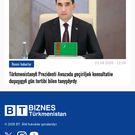
01.08.2026 - 12:04
Resmi habarlar
Türkmenistanyň Prezidenti Awazada geçiriljek konsultatiw
duşuşygyň gün tertibi bilen tanyşdyrdy
© 2026 BT. Ähli hukuklar goralandyr.