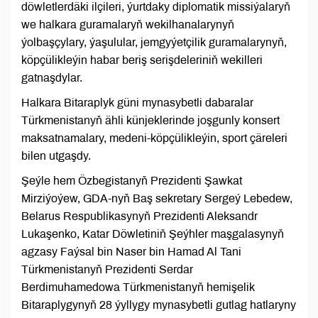
döwletlerdäki ilçileri, ýurtdaky diplomatik missiýalaryň
we halkara guramalaryň wekilhanalarynyň
ýolbaşçylary, ýaşulular, jemgyýetçilik guramalarynyň,
köpçülikleýin habar beriş serişdeleriniň wekilleri
gatnaşdylar.
Halkara Bitaraplyk güni mynasybetli dabaralar
Türkmenistanyň ähli künjeklerinde joşgunly konsert
maksatnamalary, medeni-köpçülikleýin, sport çäreleri
bilen utgaşdy.
Şeýle hem Özbegistanyň Prezidenti Şawkat
Mirziýoýew, GDA-nyň Baş sekretary Sergeý Lebedew,
Belarus Respublikasynyň Prezidenti Aleksandr
Lukaşenko, Katar Döwletiniň Şeýhler maşgalasynyň
agzasy Faýsal bin Naser bin Hamad Al Tani
Türkmenistanyň Prezidenti Serdar
Berdimuhamedowa Türkmenistanyň hemişelik
Bitaraplygynyň 28 ýyllygy mynasybetli gutlag hatlaryny