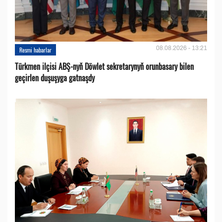
08.08.2026 - 13:21
Resmi habarlar
Türkmen ilçisi ABŞ-nyň Döwlet sekretarynyň orunbasary bilen
geçirlen duşuşyga gatnaşdy