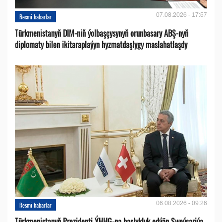
07.08.2026 - 17:57
Resmi habarlar
Türkmenistanyň DIM-niň ýolbaşçysynyň orunbasary ABŞ-nyň
diplomaty bilen ikitaraplaýyn hyzmatdaşlygy maslahatlaşdy
06.08.2026 - 09:26
Resmi habarlar
Türkmenistanyň Prezidenti ÝHHG-na başlyklyk edýän Şweýsariýa