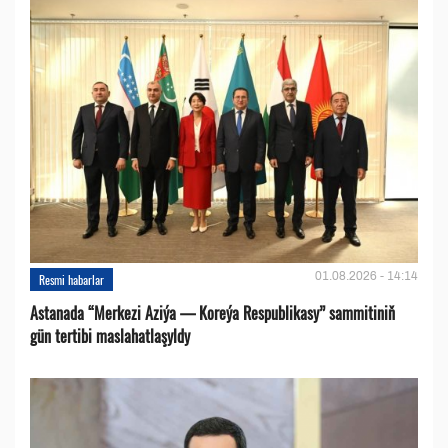
01.08.2026 - 14:14
Resmi habarlar
Astanada “Merkezi Aziýa — Koreýa Respublikasy” sammitiniň
gün tertibi maslahatlaşyldy