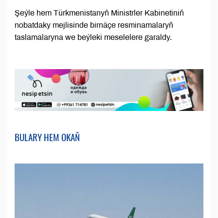
Şeýle hem Türkmenistanyň Ministrler Kabinetiniň
nobatdaky mejlisinde birnäçe resminamalaryň
taslamalaryna we beýleki meselelere garaldy.
BULARY HEM OKAŇ