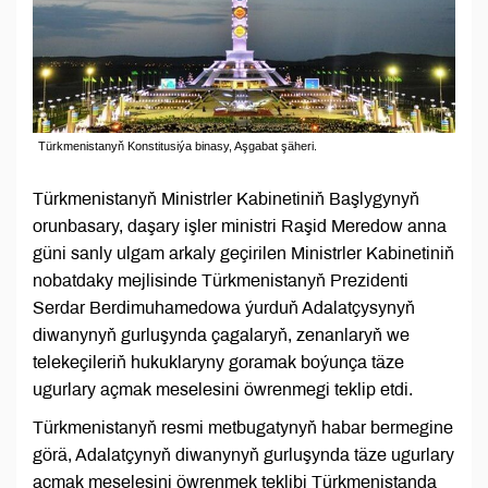
Türkmenistanyň Konstitusiýa binasy, Aşgabat şäheri.
Türkmenistanyň Ministrler Kabinetiniň Başlygynyň
orunbasary, daşary işler ministri Raşid Meredow anna
güni sanly ulgam arkaly geçirilen Ministrler Kabinetiniň
nobatdaky mejlisinde Türkmenistanyň Prezidenti
Serdar Berdimuhamedowa ýurduň Adalatçysynyň
diwanynyň gurluşynda çagalaryň, zenanlaryň we
telekeçileriň hukuklaryny goramak boýunça täze
ugurlary açmak meselesini öwrenmegi teklip etdi.
Türkmenistanyň resmi metbugatynyň habar bermegine
görä, Adalatçynyň diwanynyň gurluşynda täze ugurlary
açmak meselesini öwrenmek teklibi Türkmenistanda