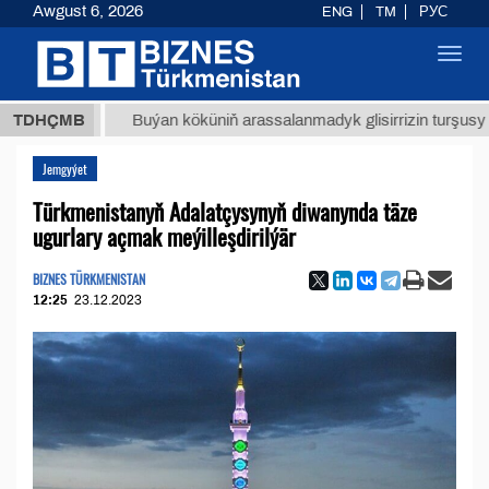
Awgust 6, 2026
ENG
TM
РУС
Toggl
navig
 ТМТ
$
TDHÇMB
Buýan köküniň arassalanmadyk glisirrizin turşusy (t.)
Jemgyýet
Türkmenistanyň Adalatçysynyň diwanynda täze
ugurlary açmak meýilleşdirilýär
BIZNES TÜRKMENISTAN
12:25
23.12.2023