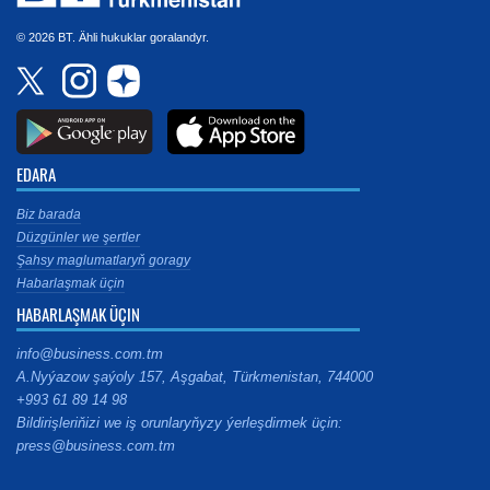
© 2026 BT. Ähli hukuklar goralandyr.
EDARA
Biz barada
Düzgünler we şertler
Şahsy maglumatlaryň goragy
Habarlaşmak üçin
HABARLAŞMAK ÜÇIN
info@business.com.tm
A.Nyýazow şaýoly 157, Aşgabat, Türkmenistan, 744000
+993 61 89 14 98
Bildirişleriňizi we iş orunlaryňyzy ýerleşdirmek üçin:
press@business.com.tm