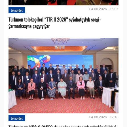
04.08.2026 - 16:07
Jemgyýet
Türkmen telekeçileri “TTR II 2026” syýahatçylyk sergi-
ýarmarkasyna çagyrylýar
04.08.2026 - 12:18
Jemgyýet