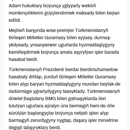
Adam hukuklary boýunça ygtyýarly wekiliň
mümkinçiliklerini güýçlendirmek maksady bilen beýan
edildi.
Mejlisiň barşynda wise-premýer Türkmenistanyň
Birleşen Milletler Guramasy bilen syýasy, durmuş-
ykdysady, ynsanperwer ugurlarda hyzmatdaşlygyny
kämilleşdirmek boýunça amala aşyrylýan işler barada
hasabat berdi.
Türkmenistanyň Prezidenti Serdar Berdimuhamedow
hasabaty diňläp, ýurduň Birleşen Milletler Guramasy
bilen alyp barýan hyzmatdaşlygyny mundan beýläk-de
ösdürmäge ygrarlydygyny tassyklady. Türkmenistanyň
döwlet Baştutany BMG bilen gatnaşyklarda ileri
tutulýan ugurlara aýratyn üns bermegiň hem-de öňe
sürülýän başlangyçlar boýunça netijeli işleri alyp
barmagyň zerurdygyny nygtap, daşary işler ministrine
degişli tabşyryklary berdi.