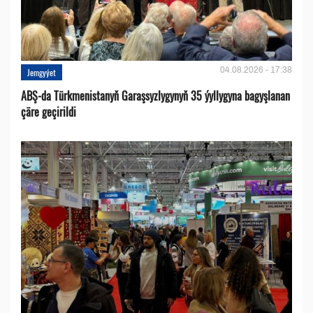
04.08.2026 - 17:38
Jemgyýet
ABŞ-da Türkmenistanyň Garaşsyzlygynyň 35 ýyllygyna bagyşlanan
çäre geçirildi