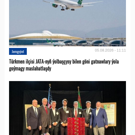
05.08.2026 - 11:11
Jemgyýet
Türkmen ilçisi JATA-nyň ýolbaşçysy bilen göni gatnawlary ýola
goýmagy maslahatlaşdy