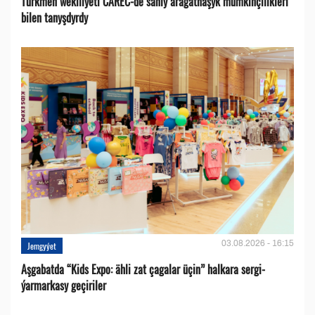
Türkmen wekiliýeti CAREC-de sanly aragatnaşyk mümkinçilikleri
bilen tanyşdyrdy
03.08.2026 - 16:15
Jemgyýet
Aşgabatda “Kids Expo: ähli zat çagalar üçin” halkara sergi-
ýarmarkasy geçiriler