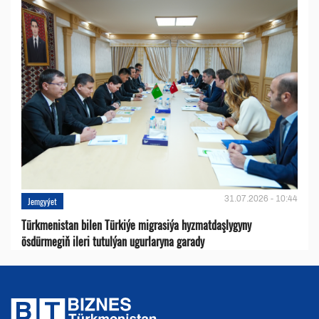
31.07.2026 - 10:44
Jemgyýet
Türkmenistan bilen Türkiýe migrasiýa hyzmatdaşlygyny
ösdürmegiň ileri tutulýan ugurlaryna garady