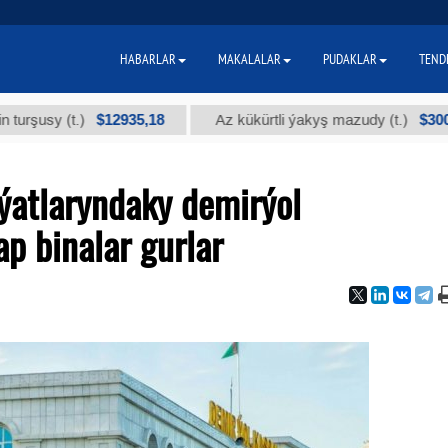
HABARLAR
MAKALALAR
PUDAKLAR
TEND
$12935,18
$300
t.)
Az kükürtli ýakyş mazudy (t.)
"А
ýatlaryndaky demirýol
p binalar gurlar