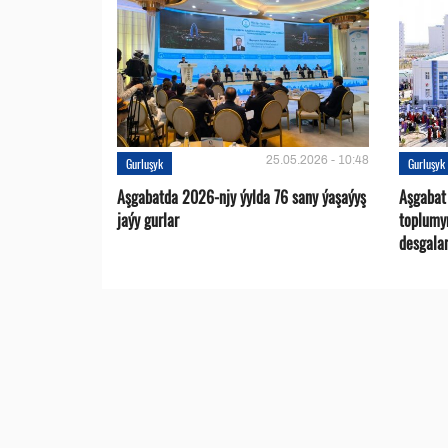
25.05.2026 - 10:48
Gurluşyk
Gurluşyk
Aşgabatda 2026-njy ýylda 76 sany ýaşaýyş
Aşgabat
jaýy gurlar
toplumy
desgalar