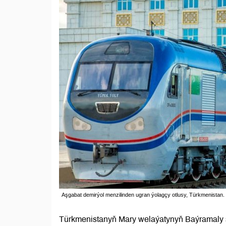
Aşgabat demirýol menzilinden ugran ýolagçy otlusy, Türkmenistan.
Türkmenistanyň Mary welaýatynyň Baýramaly 