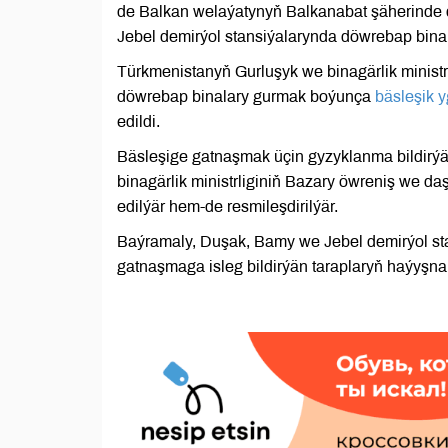
de Balkan welaýatynyň Balkanabat şäherinde 
Jebel demirýol stansiýalarynda döwrebap binal
Türkmenistanyň Gurluşyk we binagärlik minist
döwrebap binalary gurmak boýunça
bäsleşik y
edildi.
Bäsleşige gatnaşmak üçin gyzyklanma bildirýä
binagärlik ministrliginiň Bazary öwreniş we da
edilýär hem-de resmileşdirilýär.
Baýramaly, Duşak, Bamy we Jebel demirýol st
gatnaşmaga isleg bildirýän taraplaryň haýyşnama