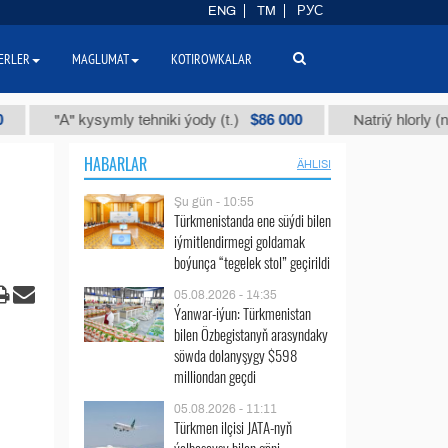
ENG
TM
РУС
ERLER
MAGLUMAT
KOTIROWKALAR
$86 000
" kysymly tehniki ýody (t.)
Natriý hlorly (nahar duzy)
HABARLAR
ÄHLISI
Şu gün - 10:55
Türkmenistanda ene süýdi bilen
iýmitlendirmegi goldamak
boýunça “tegelek stol” geçirildi
05.08.2026 - 14:35
Ýanwar-iýun: Türkmenistan
bilen Özbegistanyň arasyndaky
söwda dolanyşygy $598
milliondan geçdi
05.08.2026 - 11:11
Türkmen ilçisi JATA-nyň