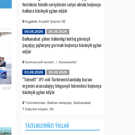
fostoksin himiki serişdesini satyn almak boýunça
halkara bäsleşik yglan edýär
Aşgabat, Arçabil Şaýoly 92
06.08.2026
26.08.2026
Balkanabat şäher häkimligi kottej görnüşli
ýaşaýyş jaýlaryny gurmak boýunça bäsleşik yglan
edýär
Балканский велаят, г. Балканабат
03.08.2026
28.08.2026
“Tatneft” JPJ-niň Türkmenistandaky buraw
erginini arassalaýyş blogunyň kärendesi boýunça
- 14:57
bäsleşik yglan edýär
Türkmenistan, Balkan welaýaty, Balkanabat,
T.Satylow köçesi, 59
TÄZELIKLERIŇIZI ÝOLLAŇ