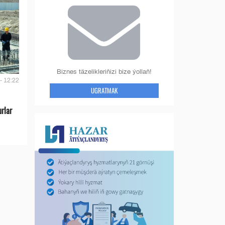
Biznes täzelikleriňizi bize ýollaň!
- 12:22
UGRATMAK
urlar