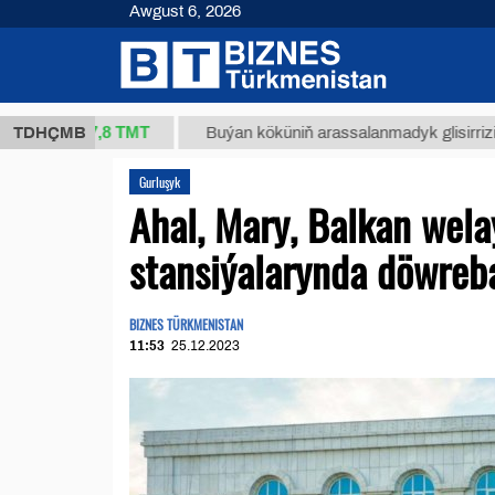
Awgust 6, 2026
37,8 ТМТ
TDHÇMB
Buýan köküniň arassalanmadyk glisirrizin turşusy (
Gurluşyk
Ahal, Mary, Balkan wela
stansiýalarynda döwreba
BIZNES TÜRKMENISTAN
11:53
25.12.2023