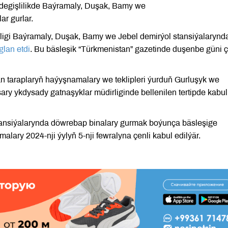
degişlilikde Baýramaly, Duşak, Bamy we
ar gurlar.
rligi Baýramaly, Duşak, Bamy we Jebel demirýol stansiýalarynd
glan etdi
. Bu bäsleşik “Türkmenistan” gazetinde duşenbe güni 
n taraplaryň haýyşnamalary we teklipleri ýurduň Gurluşyk we
şary ykdysady gatnaşyklar müdirliginde bellenilen tertipde kabul
ansiýalarynda döwrebap binalary gurmak boýunça bäsleşige
lary 2024-nji ýylyň 5-nji fewralyna çenli kabul edilýär.