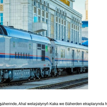
şäherinde, Ahal welaýatynyň Kaka we Bäherden etraplarynda 