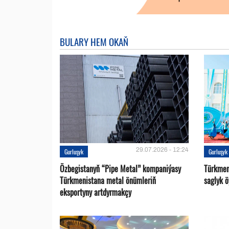
BULARY HEM OKAŇ
29.07.2026 - 12:24
Gurluşyk
Gurluşyk
Özbegistanyň “Pipe Metal” kompaniýasy
Türkmen
Türkmenistana metal önümleriň
saglyk ö
eksportyny artdyrmakçy