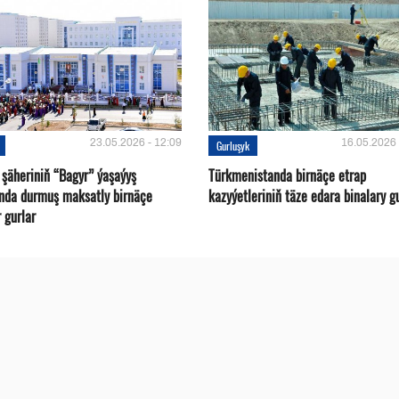
23.05.2026 - 12:09
16.05.2026 
Gurluşyk
 şäheriniň “Bagyr” ýaşaýyş
Türkmenistanda birnäçe etrap
nda durmuş maksatly birnäçe
kazyýetleriniň täze edara binalary g
 gurlar