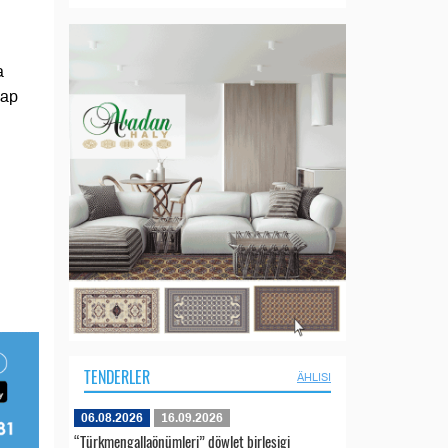
a
çap
TENDERLER
ÄHLISI
06.08.2026
16.09.2026
“Türkmengallaönümleri” döwlet birleşigi