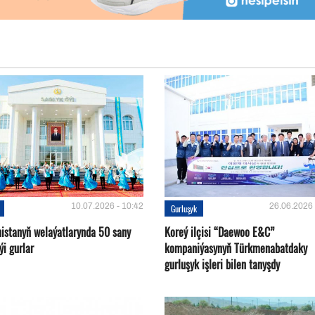
10.07.2026 - 10:42
26.06.2026 
Gurluşyk
istanyň welaýatlarynda 50 sany
Koreý ilçisi “Daewoo E&C”
ýi gurlar
kompaniýasynyň Türkmenabatdaky
gurluşyk işleri bilen tanyşdy