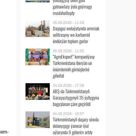
ýolbaşçysy bilen göni
gatnawlary ýola goýmagy
maslahatlaşdy
05.08.2026 - 11:09
Daşoguz welaýatynda ammiak
selitrasyny we karbamid
öndürýän toplum gurlar
05.08.2026 - 11:02
“AgroEksport” kompaniýasy
Türkmenistana iberýän un
önümleriniň görnüşlerini
giňeltdi
04.08.2026 - 17:38
ABŞ-da Türkmenistanyň
Garaşsyzlygynyň 35 ýyllygyna
bagyşlanan çäre geçirildi
04.08.2026 - 16:57
Türkmenistanyň daşary söwda
dolanyşygy ýanwar-iýul
aýlarynda 9 göterim artdy
hem-