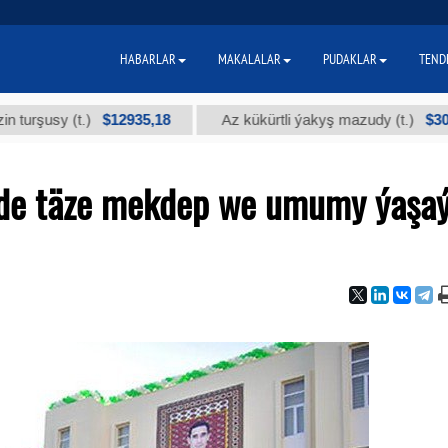
HABARLAR
MAKALALAR
PUDAKLAR
TEND
$12935,18
$300
sy (t.)
Az kükürtli ýakyş mazudy (t.)
nde täze mekdep we umumy ýaşa