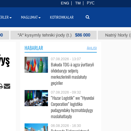
ENG
TM
РУС
ERLER
MAGLUMAT
KOTIROWKALAR
$86 000
"А" kysymly tehniki ýody (t.)
Natriý hlorly (nahar d
HABARLAR
ÄHLISI
ýyş
07.08.2026 - 13:07
Bakuda TDG-ä agza ýurtlaryň
öňdebaryjy seljeriş
merkezleriniň maslahaty
geçiriler
07.08.2026 - 09:32
“Hazar Logistik” we “Hyundai
Corporation” logistika
pudagyndaky hyzmatdaşlygy
maslahatlaşdy
06.08.2026 - 16:30