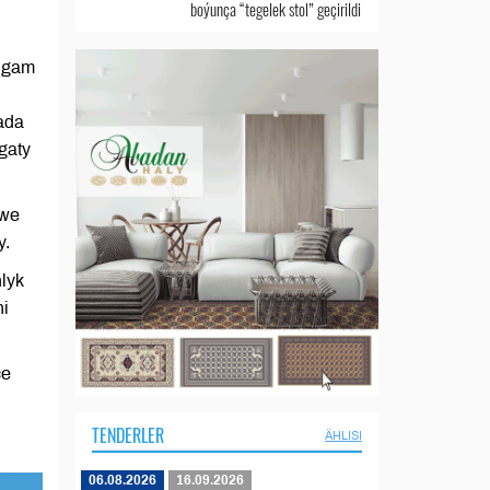
boýunça “tegelek stol” geçirildi
ulgam
ada
gaty
 we
y.
lyk
ni
çe
TENDERLER
ÄHLISI
06.08.2026
16.09.2026