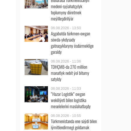
Buharada Türkmenistanyň
medeni-syýahatçylyk
toplumyny döretmek
meýilleşdirilýär
06.08.2026 - 13:50
Aşgabatda türkmen-owgan
söwda-ykdysady
gatnaşyklaryny ösdürmeklige
garaldy
06.08.2026 - 11:06
TDHÇMB-da 270 million
manatlyk nebit ýol bitumy
satyldy
06.08.2026 - 11:03
“Hazar Logistik” owgan
wekiliýeti bilen logistika
meselelerini maslahatlaşdy
06.08.2026 - 10:55
Türkmenistanda ene süýdi bilen
iýmitlendirmegi goldamak