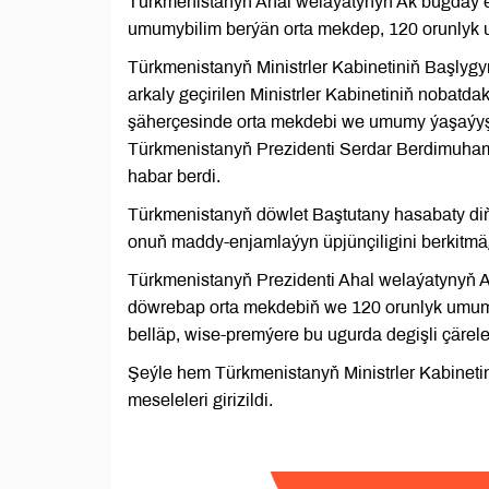
Türkmenistanyň Ahal welaýatynyň Ak bugdaý 
umumybilim berýän orta mekdep, 120 orunlyk 
Türkmenistanyň Ministrler Kabinetiniň Başl
arkaly geçirilen Ministrler Kabinetiniň nobat
şäherçesinde orta mekdebi we umumy ýaşaýyş 
Türkmenistanyň Prezidenti Serdar Berdimuha
habar berdi.
Türkmenistanyň döwlet Baştutany hasabaty di
onuň maddy-enjamlaýyn üpjünçiligini berkitmäg
Türkmenistanyň Prezidenti Ahal welaýatynyň 
döwrebap orta mekdebiň we 120 orunlyk umumy 
belläp, wise-premýere bu ugurda degişli çärele
Şeýle hem Türkmenistanyň Ministrler Kabinetin
meseleleri girizildi.