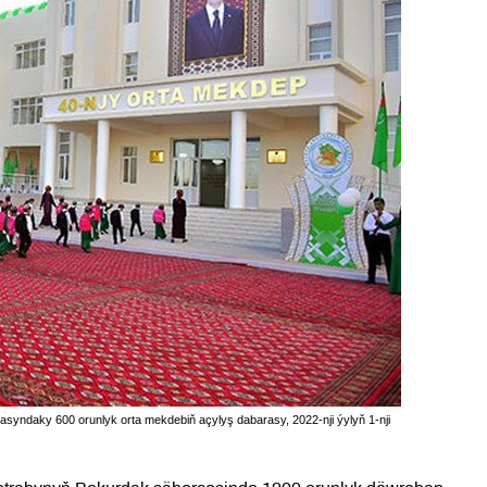
syndaky 600 orunlyk orta mekdebiň açylyş dabarasy, 2022-nji ýylyň 1-nji