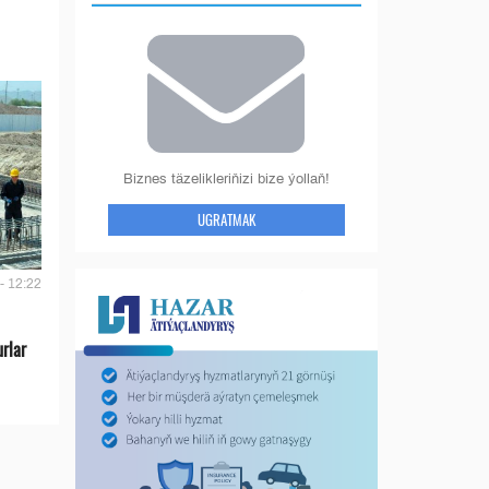
Biznes täzelikleriňizi bize ýollaň!
UGRATMAK
- 12:22
urlar