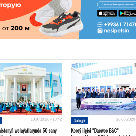
10.07.2026 - 10:42
26.06.2026 
Gurluşyk
istanyň welaýatlarynda 50 sany
Koreý ilçisi “Daewoo E&C”