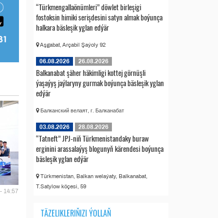
“Türkmengallaönümleri” döwlet birleşigi
fostoksin himiki serişdesini satyn almak boýunça
halkara bäsleşik yglan edýär
Aşgabat, Arçabil Şaýoly 92
06.08.2026
26.08.2026
Balkanabat şäher häkimligi kottej görnüşli
ýaşaýyş jaýlaryny gurmak boýunça bäsleşik yglan
edýär
Балканский велаят, г. Балканабат
03.08.2026
28.08.2026
“Tatneft” JPJ-niň Türkmenistandaky buraw
erginini arassalaýyş blogunyň kärendesi boýunça
bäsleşik yglan edýär
Türkmenistan, Balkan welaýaty, Balkanabat,
T.Satylow köçesi, 59
- 14:57
TÄZELIKLERIŇIZI ÝOLLAŇ