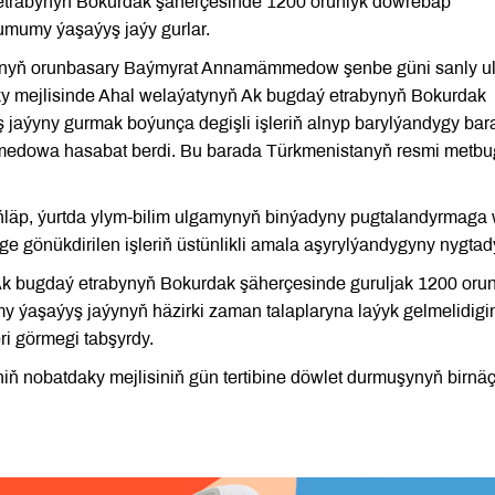
etrabynyň Bokurdak şäherçesinde 1200 orunlyk döwrebap
umumy ýaşaýyş jaýy gurlar.
ygynyň orunbasary Baýmyrat Annamämmedow şenbe güni sanly 
daky mejlisinde Ahal welaýatynyň Ak bugdaý etrabynyň Bokurdak
jaýyny gurmak boýunça degişli işleriň alnyp barylýandygy bar
medowa hasabat berdi. Bu barada Türkmenistanyň resmi metbu
ňläp, ýurtda ylym-bilim ulgamynyň binýadyny pugtalandyrmaga
e gönükdirilen işleriň üstünlikli amala aşyrylýandygyny nygtad
Ak bugdaý etrabynyň Bokurdak şäherçesinde guruljak 1200 orun
ýaşaýyş jaýynyň häzirki zaman talaplaryna laýyk gelmelidigi
ri görmegi tabşyrdy.
iň nobatdaky mejlisiniň gün tertibine döwlet durmuşynyň birnä