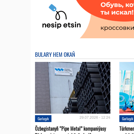
BULARY HEM OKAŇ
29.07.2026 - 12:24
Gurluşyk
Gurluşyk
Özbegistanyň “Pipe Metal” kompaniýasy
Türkmen