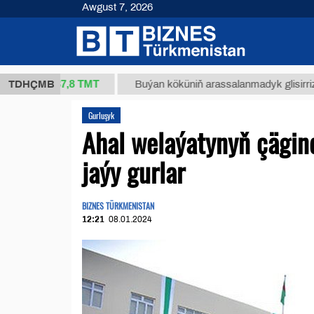
Awgust 7, 2026
37,8 ТМТ
g.)
TDHÇMB
Buýan köküniň arassalanmadyk glisirrizin turşu
Gurluşyk
Ahal welaýatynyň çägi
jaýy gurlar
BIZNES TÜRKMENISTAN
12:21
08.01.2024