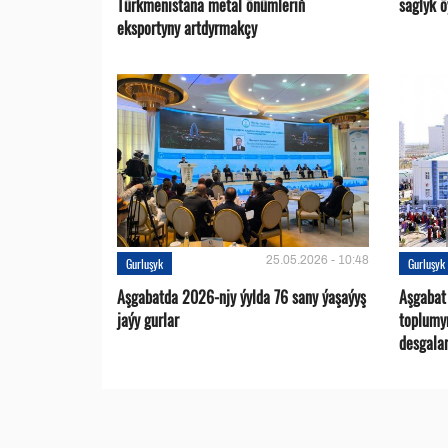
Türkmenistana metal önümleriň
saglyk ö
eksportyny artdyrmakçy
25.05.2026 - 10:48
Gurluşyk
Gurluşyk
Aşgabatda 2026-njy ýylda 76 sany ýaşaýyş
Aşgabat
jaýy gurlar
toplumy
desgalar