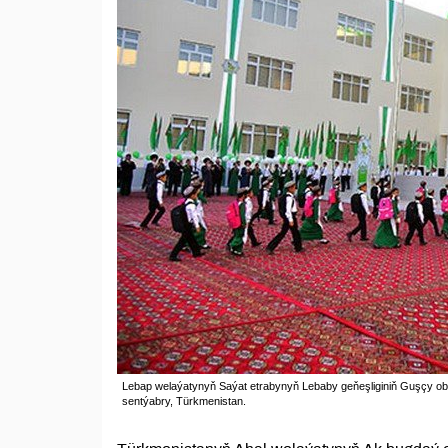
Lebap welaýatynyň Saýat etrabynyň Lebaby geňeşliginiň Guşçy oba
sentýabry, Türkmenistan.