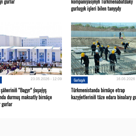
ýi gurlar
kompaniýasynyň Türkmenabatdaky
gurluşyk işleri bilen tanyşdy
23.05.2026 - 12:09
16.05.2026 
Gurluşyk
 şäheriniň “Bagyr” ýaşaýyş
Türkmenistanda birnäçe etrap
nda durmuş maksatly birnäçe
kazyýetleriniň täze edara binalary g
 gurlar