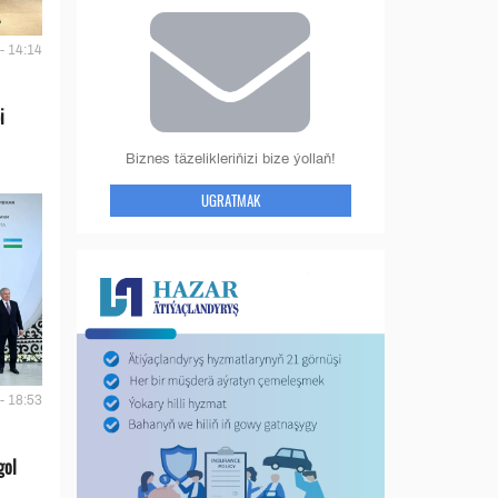
- 14:14
i
Biznes täzelikleriňizi bize ýollaň!
UGRATMAK
- 18:53
gol