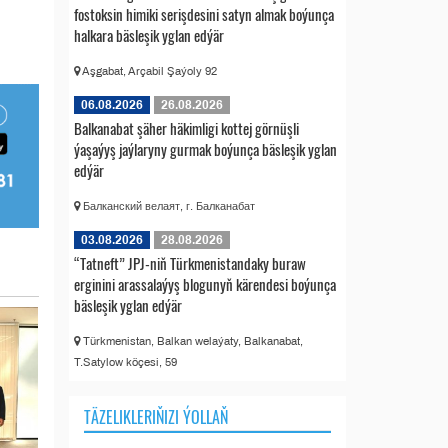
fostoksin himiki serişdesini satyn almak boýunça
halkara bäsleşik yglan edýär
Aşgabat, Arçabil Şaýoly 92
06.08.2026
26.08.2026
Balkanabat şäher häkimligi kottej görnüşli
ýaşaýyş jaýlaryny gurmak boýunça bäsleşik yglan
edýär
Балканский велаят, г. Балканабат
03.08.2026
28.08.2026
“Tatneft” JPJ-niň Türkmenistandaky buraw
erginini arassalaýyş blogunyň kärendesi boýunça
bäsleşik yglan edýär
Türkmenistan, Balkan welaýaty, Balkanabat,
T.Satylow köçesi, 59
TÄZELIKLERIŇIZI ÝOLLAŇ