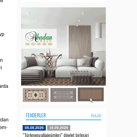
ze
yp
en
i
arda
TENDERLER
ÄHLISI
tdan
hem-
06.08.2026
16.09.2026
“Türkmengallaönümleri” döwlet birleşigi