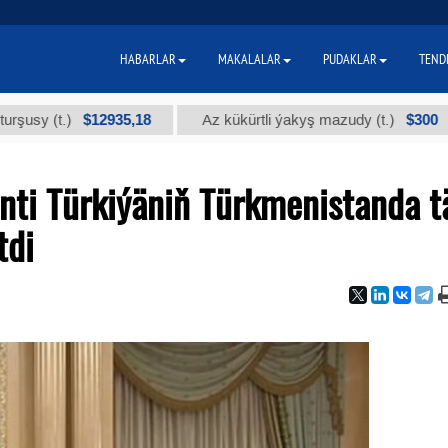
HABARLAR
MAKALALAR
PUDAKLAR
TEND
$12935,18
$300
(t.)
Az kükürtli ýakyş mazudy (t.)
"
nti Türkiýäniň Türkmenistanda t
tdi