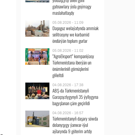
ýolbaşçysy bilen göni
gatnawlary ýola goýmagy
maslahatlaşdy
05.08.2026 - 11:09
Daşoguz welaýatynda ammiak
selitrasyny we karbamid
öndürýän toplum gurlar
05.08.2026 - 11:02
“AgroEksport” kompaniýasy
Türkmenistana iberýän un
önümleriniň görnüşlerini
giňeltdi
04.08.2026 - 17:38
ABŞ-da Türkmenistanyň
Garaşsyzlygynyň 35 ýyllygyna
bagyşlanan çäre geçirildi
04.08.2026 - 16:57
Türkmenistanyň daşary söwda
dolanyşygy ýanwar-iýul
aýlarynda 9 göterim artdy