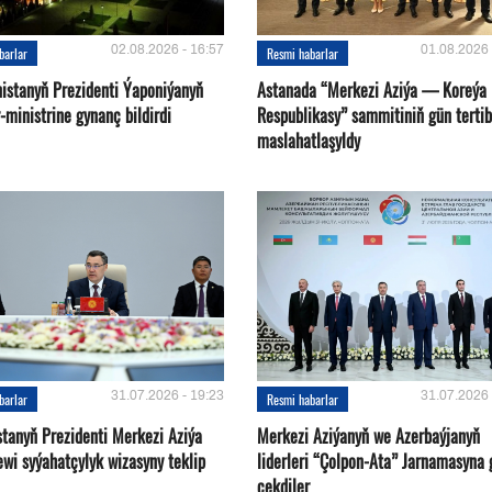
02.08.2026 - 16:57
01.08.2026 
barlar
Resmi habarlar
istanyň Prezidenti Ýaponiýanyň
Astanada “Merkezi Aziýa — Koreýa
ministrine gynanç bildirdi
Respublikasy” sammitiniň gün tertib
maslahatlaşyldy
31.07.2026 - 19:23
31.07.2026 
barlar
Resmi habarlar
stanyň Prezidenti Merkezi Aziýa
Merkezi Aziýanyň we Azerbaýjanyň
ewi syýahatçylyk wizasyny teklip
liderleri “Çolpon-Ata” Jarnamasyna 
çekdiler