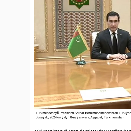
Türkmenistanyň Prezidenti Serdar Berdimuhamedow bilen Türkiýäni
duşuşyk, 2024-nji ýylyň 8-nji ýanwary, Aşgabat, Türkmenistan.