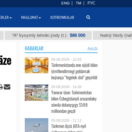
ENG
TM
РУС
ERLER
MAGLUMAT
KOTIROWKALAR
$86 000
А" kysymly tehniki ýody (t.)
Natriý hlorly (nahar duzy)
HABARLAR
ÄHLISI
äze
06.08.2026 - 10:55
Türkmenistanda ene süýdi bilen
iýmitlendirmegi goldamak
boýunça “tegelek stol” geçirildi
05.08.2026 - 14:35
Ýanwar-iýun: Türkmenistan
bilen Özbegistanyň arasyndaky
söwda dolanyşygy $598
milliondan geçdi
05.08.2026 - 11:11
Türkmen ilçisi JATA-nyň