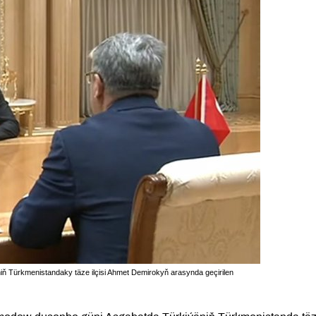
ň Türkmenistandaky täze ilçisi Ahmet Demirokyň arasynda geçirilen