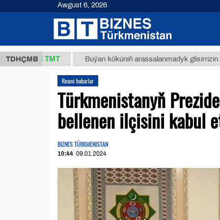
Awgust 6, 2026
37,8 ТМТ
TDHÇMB
Buýan köküniň arassalanmadyk glisirrizin turşusy 
Resmi habarlar
Türkmenistanyň Prezide
bellenen ilçisini kabul e
BIZNES TÜRKMENISTAN
10:44
09.01.2024