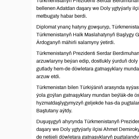
Türkmenistanyň Prezidenti Serdar Berdimuha
bellenen Adatdan daşary we Doly ygtyýarly ilç
metbugaty habar berdi.
Diplomat ynanç hatyny gowşuryp, Türkmenistan
Türkmenistanyň Halk Maslahatynyň Başlygy G
Ärdoganyň mähirli salamyny ýetirdi.
Türkmenistanyň Prezidenti Serdar Berdimuham
arzuwlaryny beýan edip, dostlukly ýurduň doly y
gutlady hem-de döwletara gatnaşyklary mundan 
arzuw etdi.
Türkmenistan bilen Türkiýäniň arasynda syýa
ýola goýlan gatnaşyklary mundan beýläk-de ö
hyzmatdaşlygymyzyň geljekde has-da pugtalan
Baştutany aýtdy.
Duşuşygyň ahyrynda Türkmenistanyň Prezide
daşary we Doly ygtyýarly ilçisi Ahmet Demiro
de netijeli döwletara gatnaşyklaryň pugtaland