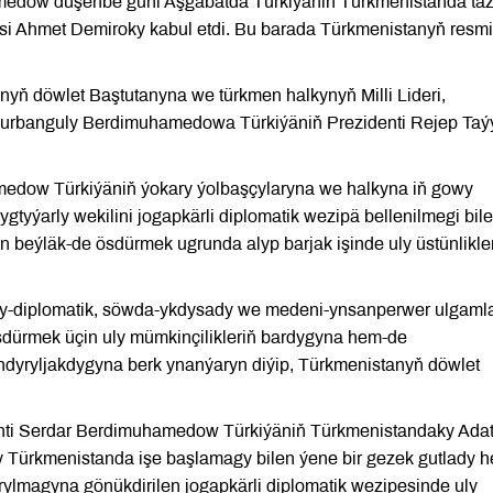
medow duşenbe güni Aşgabatda Türkiýäniň Türkmenistanda tä
isi Ahmet Demiroky kabul etdi. Bu barada Türkmenistanyň resmi
yň döwlet Baştutanyna we türkmen halkynyň Milli Lideri,
urbanguly Berdimuhamedowa Türkiýäniň Prezidenti Rejep Taý
edow Türkiýäniň ýokary ýolbaşçylaryna we halkyna iň gowy
gtyýarly wekilini jogapkärli diplomatik wezipä bellenilmegi bil
beýläk-de ösdürmek ugrunda alyp barjak işinde uly üstünlikler
sy-diplomatik, söwda-ykdysady we medeni-ynsanperwer ulgaml
sdürmek üçin uly mümkinçilikleriň bardygyna hem-de
dyryljakdygyna berk ynanýaryn diýip, Türkmenistanyň döwlet
nti Serdar Berdimuhamedow Türkiýäniň Türkmenistandaky Ada
ky Türkmenistanda işe başlamagy bilen ýene bir gezek gutlady 
yrylmagyna gönükdirilen jogapkärli diplomatik wezipesinde uly