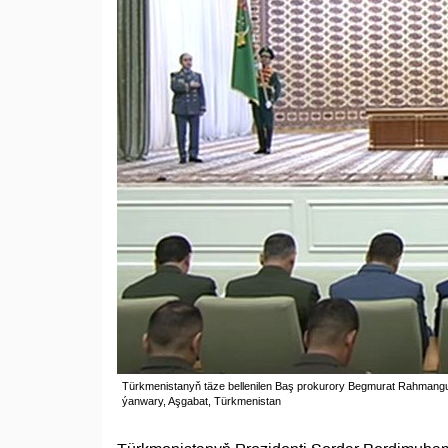
Türkmenistanyň täze bellenilen Baş prokurory Begmurat Rahmang
ýanwary, Aşgabat, Türkmenistan