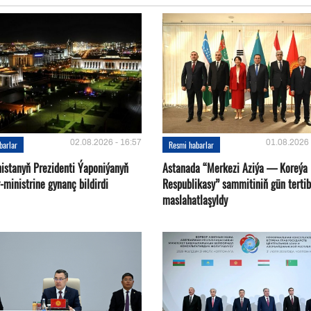
02.08.2026 - 16:57
01.08.2026 
barlar
Resmi habarlar
istanyň Prezidenti Ýaponiýanyň
Astanada “Merkezi Aziýa — Koreýa
ministrine gynanç bildirdi
Respublikasy” sammitiniň gün tertib
maslahatlaşyldy