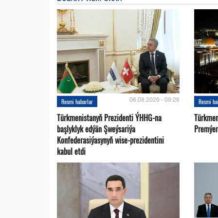
06.08.2026 - 09:26
Resmi habarlar
Resmi ha
Türkmenistanyň Prezidenti ÝHHG-na
Türkmen
başlyklyk edýän Şweýsariýa
Premýer-
Konfederasiýasynyň wise-prezidentini
kabul etdi