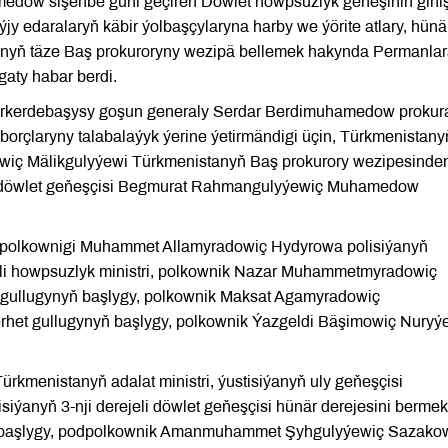
edow sişenbe güni geçiren Döwlet howpsuzlyk geňeşiniň giňiş
y edaralaryň käbir ýolbaşçylaryna harby we ýörite atlary, hünä
nyň täze Baş prokuroryny wezipä bellemek hakynda Permanlar
aty habar berdi.
Serkerdebaşysy goşun generaly Serdar Berdimuhamedow prokur
 borçlaryny talabalaýyk ýerine ýetirmändigi üçin, Türkmenistany
ýewiç Mälikgulyýewi Türkmenistanyň Baş prokurory wezipesinde
eli döwlet geňeşçisi Begmurat Rahmangulyýewiç Muhamedow
anyň polkownigi Muhammet Allamyradowiç Hydyrowa polisiýanyň
illi howpsuzlyk ministri, polkownik Nazar Muhammetmyradowiç
gullugynyň başlygy, polkownik Maksat Agamyradowiç
het gullugynyň başlygy, polkownik Ýazgeldi Bäşimowiç Nury
kmenistanyň adalat ministri, ýustisiýanyň uly geňeşçisi
ýanyň 3-nji derejeli döwlet geňeşçisi hünär derejesini berme
ň başlygy, podpolkownik Amanmuhammet Şyhgulyýewiç Sazako