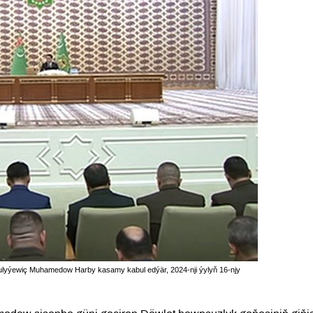
ulyýewiç Muhamedow Harby kasamy kabul edýär, 2024-nji ýylyň 16-njy