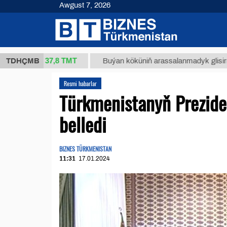
Awgust 7, 2026
37,8 ТМТ
kg.)
TDHÇMB
Buýan köküniň arassalanmadyk glisirrizin turş
Resmi habarlar
Türkmenistanyň Prezide
belledi
BIZNES TÜRKMENISTAN
11:31
17.01.2024