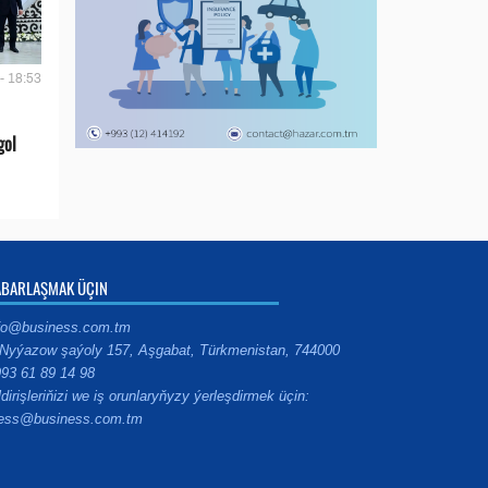
- 18:53
gol
ABARLAŞMAK ÜÇIN
fo@business.com.tm
Nyýazow şaýoly 157, Aşgabat, Türkmenistan, 744000
93 61 89 14 98
ldirişleriňizi we iş orunlaryňyzy ýerleşdirmek üçin:
ess@business.com.tm