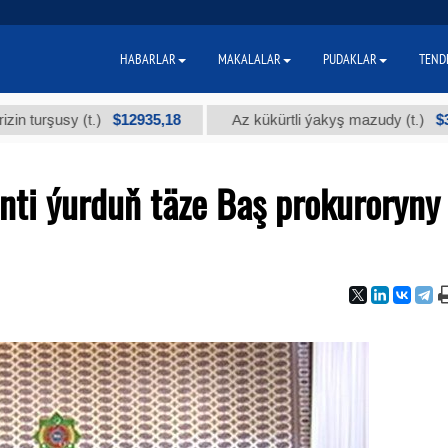
HABARLAR
MAKALALAR
PUDAKLAR
TEND
$12935,18
$300
usy (t.)
Az kükürtli ýakyş mazudy (t.)
nti ýurduň täze Baş prokuroryny