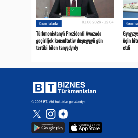
01.08.2026 - 12:04
Resmi habarlar
Resmi ha
Türkmenistanyň Prezidenti Awazada
Gyrgyzy
geçiriljek konsultatiw duşuşygyň gün
üçin bit
tertibi bilen tanyşdyrdy
etdi
© 2026 BT. Ähli hukuklar goralandyr.