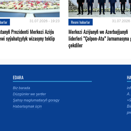
31.07.2026 - 19:23
31.07.2026 
barlar
Resmi habarlar
stanyň Prezidenti Merkezi Aziýa
Merkezi Aziýanyň we Azerbaýjanyň
ewi syýahatçylyk wizasyny teklip
liderleri “Çolpon-Ata” Jarnamasyna 
çekdiler
EDARA
H
in
Biz barada
A.
Düzgünler we şertler
+9
Şahsy maglumatlaryň goragy
Bi
Habarlaşmak üçin
pr