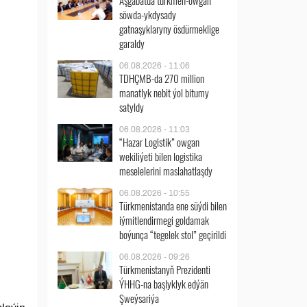
Aşgabatda türkmen-owgan
söwda-ykdysady
gatnaşyklaryny ösdürmeklige
garaldy
06.08.2026 - 11:06
TDHÇMB-da 270 million
manatlyk nebit ýol bitumy
satyldy
06.08.2026 - 11:03
“Hazar Logistik” owgan
wekiliýeti bilen logistika
meselelerini maslahatlaşdy
06.08.2026 - 10:55
Türkmenistanda ene süýdi bilen
iýmitlendirmegi goldamak
boýunça “tegelek stol” geçirildi
06.08.2026 - 09:26
Türkmenistanyň Prezidenti
ÝHHG-na başlyklyk edýän
Şweýsariýa