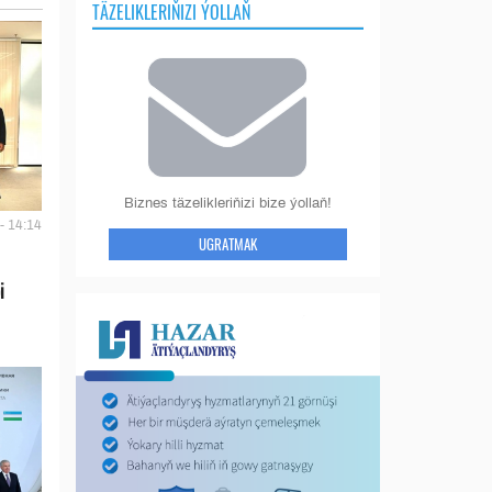
TÄZELIKLERIŇIZI ÝOLLAŇ
Biznes täzelikleriňizi bize ýollaň!
- 14:14
UGRATMAK
i