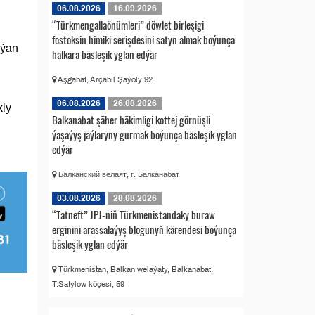
06.08.2026
16.09.2026
“Türkmengallaönümleri” döwlet birleşigi
fostoksin himiki serişdesini satyn almak boýunça
rýan
halkara bäsleşik yglan edýär
Aşgabat, Arçabil Şaýoly 92
06.08.2026
26.08.2026
kly
Balkanabat şäher häkimligi kottej görnüşli
ýaşaýyş jaýlaryny gurmak boýunça bäsleşik yglan
edýär
Балканский велаят, г. Балканабат
03.08.2026
28.08.2026
“Tatneft” JPJ-niň Türkmenistandaky buraw
erginini arassalaýyş blogunyň kärendesi boýunça
bäsleşik yglan edýär
Türkmenistan, Balkan welaýaty, Balkanabat,
T.Satylow köçesi, 59