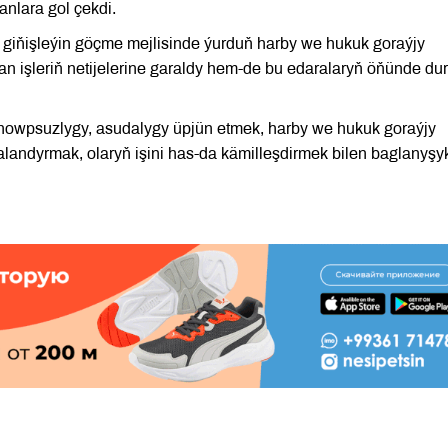
nlara gol çekdi.
giňişleýin göçme mejlisinde ýurduň harby we hukuk goraýjy
an işleriň netijelerine garaldy hem-de bu edaralaryň öňünde du
owpsuzlygy, asudalygy üpjün etmek, harby we hukuk goraýjy
andyrmak, olaryň işini has-da kämilleşdirmek bilen baglanyşy