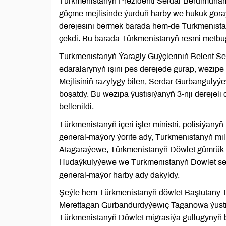
Türkmenistanyň Prezidenti Serdar Berdimuham
göçme mejlisinde ýurduň harby we hukuk goraýj
derejesini bermek barada hem-de Türkmenista
çekdi. Bu barada Türkmenistanyň resmi metbug
Türkmenistanyň Ýaragly Güýçleriniň Belent 
edaralarynyň işini pes derejede gurap, wezipe
Mejlisiniň razylygy bilen, Serdar Gurbanguly
boşatdy. Bu wezipä ýustisiýanyň 3-nji derej
bellenildi.
Türkmenistanyň içeri işler ministri, polisiý
general-maýory ýörite ady, Türkmenistanyň m
Atagaraýewe, Türkmenistanyň Döwlet gümrük 
Hudaýkulyýewe we Türkmenistanyň Döwlet ser
general-maýor harby ady dakyldy.
Şeýle hem Türkmenistanyň döwlet Baştutany Tür
Merettagan Gurbandurdyýewiç Taganowa ýustisi
Türkmenistanyň Döwlet migrasiýa gullugyny