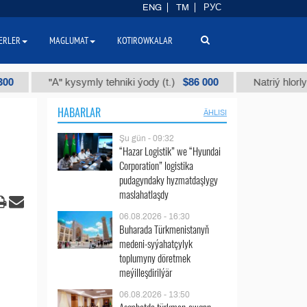
ENG
TM
РУС
ERLER
MAGLUMAT
KOTIROWKALAR
$86 000
"А" kysymly tehniki ýody (t.)
Natriý hlorly (nahar d
HABARLAR
ÄHLISI
Şu gün - 09:32
“Hazar Logistik” we “Hyundai
Corporation” logistika
pudagyndaky hyzmatdaşlygy
maslahatlaşdy
06.08.2026 - 16:30
Buharada Türkmenistanyň
medeni-syýahatçylyk
toplumyny döretmek
meýilleşdirilýär
06.08.2026 - 13:50