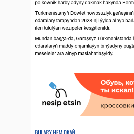
polkownik harby adyny dakmak hakynda Perma
Türkmenistanyň Döwlet howpsuzlyk geňeşiniň 
edaralary tarapyndan 2023-nji ýylda alnyp barl
ileri tutulýan wezipeler kesgitlenildi.
Mundan başga-da, Garaşsyz Türkmenistanda h
edaralaryň maddy-enjamlaýyn binýadyny pugtal
meseleler ara alnyp maslahatlaşyldy.
BULARY HEM OKAŇ