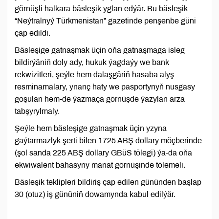
görnüşli halkara bäsleşik yglan edýär. Bu bäsleşik
“Neýtralnyý Türkmenistan” gazetinde penşenbe güni
çap edildi.
Bäsleşige gatnaşmak üçin oňa gatnaşmaga isleg
bildirýäniň doly ady, hukuk ýagdaýy we bank
rekwizitleri, şeýle hem dalaşgäriň hasaba alyş
resminamalary, ynanç haty we pasportynyň nusgasy
goşulan hem-de ýazmaça görnüşde ýazylan arza
tabşyrylmaly.
Şeýle hem bäsleşige gatnaşmak üçin yzyna
gaýtarmazlyk şerti bilen 1725 ABŞ dollary möçberinde
(şol sanda 225 ABŞ dollary GBüS tölegi) ýa-da oňa
ekwiwalent bahasyny manat görnüşinde tölemeli.
Bäsleşik teklipleri bildiriş çap edilen gününden başlap
30 (otuz) iş gününiň dowamynda kabul edilýär.