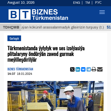
Awgust 10, 2026
ENG
TM
РУС
Toggl
navig
$12935,1
TDHÇMB
Buýan köküniň arassalanmadyk glisirrizin turşusy (t.)
Gurluşyk
Türkmenistanda ýylylyk we ses izolýasiýa
plitalaryny öndürýän zawod gurmak
meýilleşdirilýär
BIZNES TÜRKMENISTAN
14:37
18.01.2024