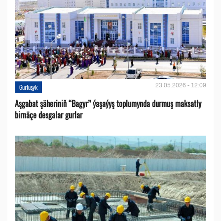
23.05.2026 - 12:09
Gurluşyk
Aşgabat şäheriniň “Bagyr” ýaşaýyş toplumynda durmuş maksatly
birnäçe desgalar gurlar