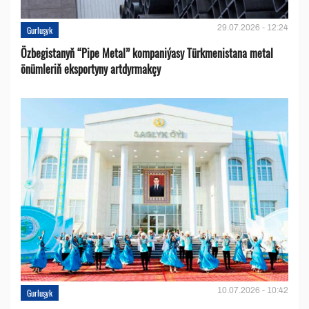
29.07.2026 - 12:24
Gurluşyk
Özbegistanyň “Pipe Metal” kompaniýasy Türkmenistana metal
önümleriň eksportyny artdyrmakçy
10.07.2026 - 10:42
Gurluşyk