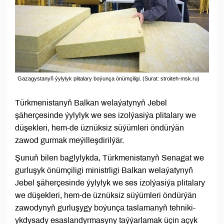
Gazagystanyň ýylylyk plitalary boýunça önümçiligi. (Surat: stroiteh-msk.ru)
Türkmenistanyň Balkan welaýatynyň Jebel
şäherçesinde ýylylyk we ses izolýasiýa plitalary we
düşekleri, hem-de üznüksiz süýümleri öndürýän
zawod gurmak meýilleşdirilýär.
Şunuň bilen baglylykda, Türkmenistanyň Senagat we
gurluşyk önümçiligi ministrligi Balkan welaýatynyň
Jebel şäherçesinde ýylylyk we ses izolýasiýa plitalary
we düşekleri, hem-de üznüksiz süýümleri öndürýän
zawodynyň gurluşygy boýunça taslamanyň tehniki-
ykdysady esaslandyrmasyny taýýarlamak üçin açyk