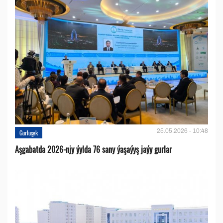
25.05.2026 - 10:48
Gurluşyk
Aşgabatda 2026-njy ýylda 76 sany ýaşaýyş jaýy gurlar