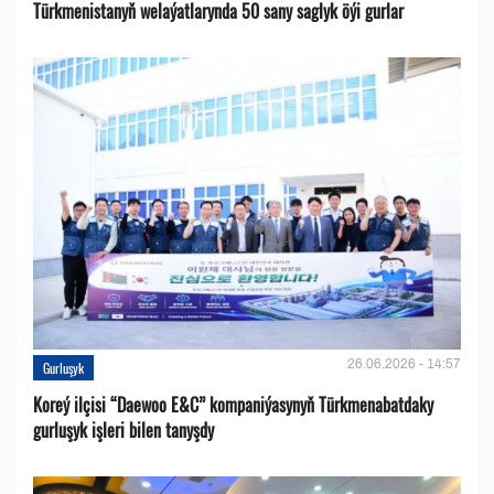
Türkmenistanyň welaýatlarynda 50 sany saglyk öýi gurlar
26.06.2026 - 14:57
Gurluşyk
Koreý ilçisi “Daewoo E&C” kompaniýasynyň Türkmenabatdaky
gurluşyk işleri bilen tanyşdy