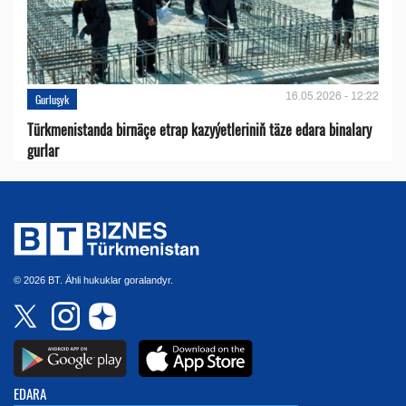
16.05.2026 - 12:22
Gurluşyk
Türkmenistanda birnäçe etrap kazyýetleriniň täze edara binalary
gurlar
© 2026 BT. Ähli hukuklar goralandyr.
EDARA