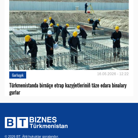
16.05.2026 - 12:22
Gurluşyk
Türkmenistanda birnäçe etrap kazyýetleriniň täze edara binalary
gurlar
© 2026 BT. Ähli hukuklar goralandyr.