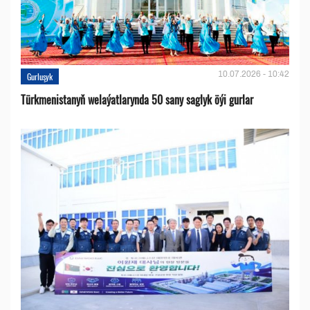
10.07.2026 - 10:42
Gurluşyk
Türkmenistanyň welaýatlarynda 50 sany saglyk öýi gurlar