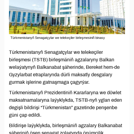
Türkmenistanyň Senagatçylar we telekeçiler birleşmesiniň binasy
Türkmenistanyň Senagatçylar we telekeçiler
birleşmesi (TSTB) birleşmäniň agzalaryny Balkan
welaýatynyň Balkanabat şäherinde, Bereket hem-de
Gyzylarbat etraplarynda dürli maksatly desgalary
gurmak işlerine gatnaşmaga çagyrýar.
Türkmenistanyň Prezidentiniň Kararlaryna we döwlet
maksatnamalaryna laýyklykda, TSTB-nyň yglan eden
degişli bildirişi “Türkmenistan” gazetinde penşenbe
güni çap edildi.
Bildirişe laýyklykda, birleşmäniň agzalary Balkanabat
şäheriniň ösen senagat zolagynda önümçilik