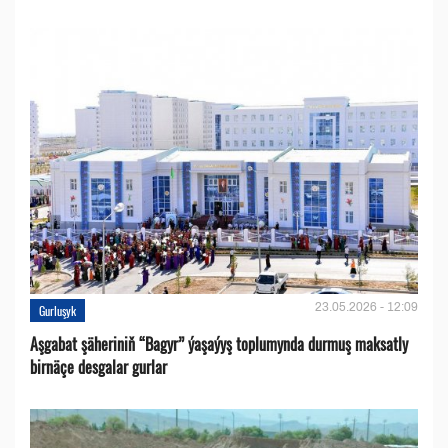
23.05.2026 - 12:09
Gurluşyk
Aşgabat şäheriniň “Bagyr” ýaşaýyş toplumynda durmuş maksatly
birnäçe desgalar gurlar