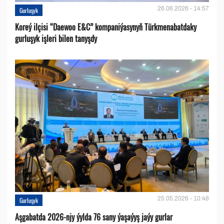
26.06.2026 - 14:57
Gurluşyk
Koreý ilçisi “Daewoo E&C” kompaniýasynyň Türkmenabatdaky
gurluşyk işleri bilen tanyşdy
25.05.2026 - 10:48
Gurluşyk
Aşgabatda 2026-njy ýylda 76 sany ýaşaýyş jaýy gurlar