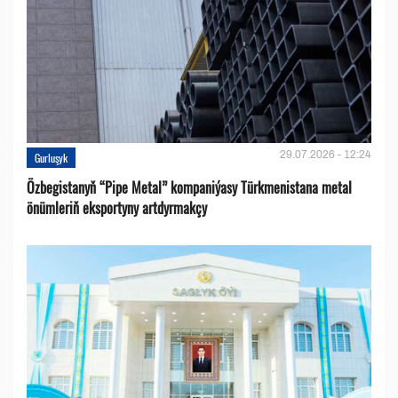
29.07.2026 - 12:24
Gurluşyk
Özbegistanyň “Pipe Metal” kompaniýasy Türkmenistana metal
önümleriň eksportyny artdyrmakçy