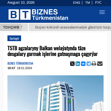
Awgust 10, 2026
ENG
TM
РУС
Toggl
navig
,8 ТМТ
TDHÇMB
Buýan köküniň arassalanmadyk glisirrizin turşusy (t.)
Gurluşyk
TSTB agzalaryny Balkan welaýatynda täze
desgalary gurmak işlerine gatnaşmaga çagyrýar
BIZNES TÜRKMENISTAN
16:47
19.01.2024