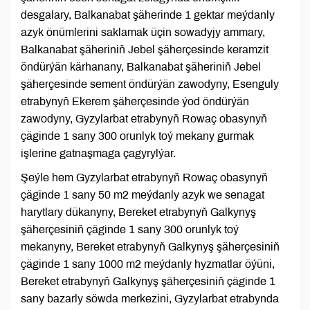
desgalary, Balkanabat şäherinde 1 gektar meýdanly
azyk önümlerini saklamak üçin sowadyjy ammary,
Balkanabat şäheriniň Jebel şäherçesinde keramzit
öndürýän kärhanany, Balkanabat şäheriniň Jebel
şäherçesinde sement öndürýän zawodyny, Esenguly
etrabynyň Ekerem şäherçesinde ýod öndürýän
zawodyny, Gyzylarbat etrabynyň Rowaç obasynyň
çäginde 1 sany 300 orunlyk toý mekany gurmak
işlerine gatnaşmaga çagyrylýar.
Şeýle hem Gyzylarbat etrabynyň Rowaç obasynyň
çäginde 1 sany 50 m2 meýdanly azyk we senagat
harytlary dükanyny, Bereket etrabynyň Galkynyş
şäherçesiniň çäginde 1 sany 300 orunlyk toý
mekanyny, Bereket etrabynyň Galkynyş şäherçesiniň
çäginde 1 sany 1000 m2 meýdanly hyzmatlar öýüni,
Bereket etrabynyň Galkynyş şäherçesiniň çäginde 1
sany bazarly söwda merkezini, Gyzylarbat etrabynda