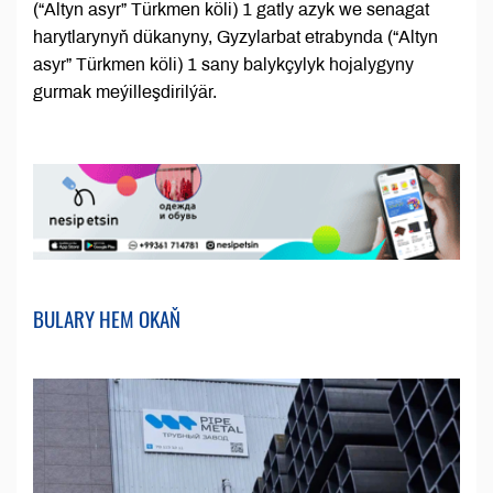
(“Altyn asyr” Türkmen köli) 1 gatly azyk we senagat
harytlarynyň dükanyny, Gyzylarbat etrabynda (“Altyn
asyr” Türkmen köli) 1 sany balykçylyk hojalygyny
gurmak meýilleşdirilýär.
BULARY HEM OKAŇ