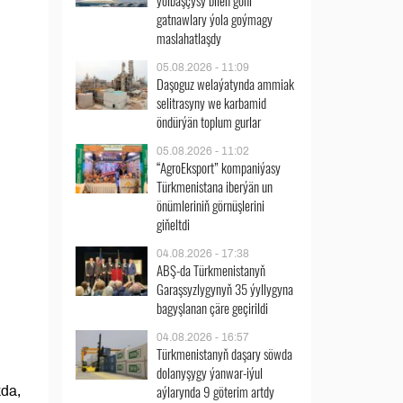
ýolbaşçysy bilen göni
gatnawlary ýola goýmagy
maslahatlaşdy
05.08.2026 - 11:09
Daşoguz welaýatynda ammiak
selitrasyny we karbamid
öndürýän toplum gurlar
05.08.2026 - 11:02
“AgroEksport” kompaniýasy
Türkmenistana iberýän un
önümleriniň görnüşlerini
giňeltdi
04.08.2026 - 17:38
ABŞ-da Türkmenistanyň
Garaşsyzlygynyň 35 ýyllygyna
bagyşlanan çäre geçirildi
04.08.2026 - 16:57
Türkmenistanyň daşary söwda
dolanyşygy ýanwar-iýul
aýlarynda 9 göterim artdy
da,