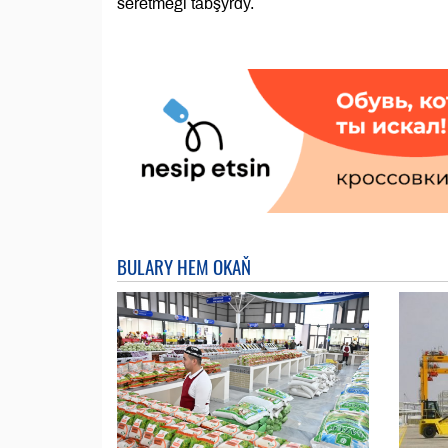
seretmegi tabşyrdy.
BULARY HEM OKAŇ