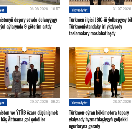
04.08.2026 - 16:57
31.07.2026 
ýet
Ykdysadyýet
istanyň daşary söwda dolanyşygy
Türkmen ilçisi JBIC-iň ýolbaşçysy bi
ýul aýlarynda 9 göterim artdy
Türkmenistandaky iri ykdysady
taslamalary maslahatlaşdy
29.07.2026 - 09:21
28.07.2026 
ýet
Ykdysadyýet
istan we ÝTÖB özara düşünişmek
Türkmen-eýran hökümetara topary
 bäş Ähtnama gol çekdiler
ykdysady hyzmatdaşlygyň geljekki
ugurlaryna garady