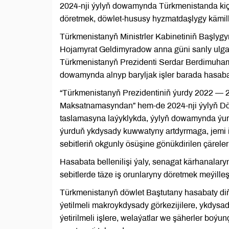
2024-nji ýylyň dowamynda Türkmenistanda kiçi 
döretmek, döwlet-hususy hyzmatdaşlygy kämill
Türkmenistanyň Ministrler Kabinetiniň Başlyg
Hojamyrat Geldimyradow anna güni sanly ulgam 
Türkmenistanyň Prezidenti Serdar Berdimuha
dowamynda alnyp baryljak işler barada hasaba
“Türkmenistanyň Prezidentiniň ýurdy 2022 — 
Maksatnamasyndan” hem-de 2024-nji ýylyň Dö
taslamasyna laýyklykda, ýylyň dowamynda ýu
ýurduň ykdysady kuwwatyny artdyrmaga, jemi 
sebitleriň okgunly ösüşine gönükdirilen çäreler
Hasabata bellenilişi ýaly, senagat kärhanalar
sebitlerde täze iş orunlaryny döretmek meýilleşd
Türkmenistanyň döwlet Baştutany hasabaty d
ýetilmeli makroykdysady görkezijilere, ykdysa
ýetirilmeli işlere, welaýatlar we şäherler boý