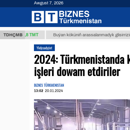
Awgust 7, 2026
37,8 ТМТ
.)
TDHÇMB
Buýan köküniň arassalanmadyk glisirrizin turşus
Ykdysadyýet
2024: Türkmenistanda ki
işleri dowam etdiriler
BIZNES TÜRKMENISTAN
13:02
20.01.2024