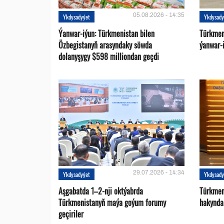
05.08.2026 - 14:35
Ykdysadyýet
Ykdysady
Ýanwar-iýun: Türkmenistan bilen
Türkmen
Özbegistanyň arasyndaky söwda
ýanwar-i
dolanyşygy $598 milliondan geçdi
29.07.2026 - 14:34
Ykdysadyýet
Ykdysady
Aşgabatda 1–2-nji oktýabrda
Türkmen
Türkmenistanyň maýa goýum forumy
hakynda
geçiriler