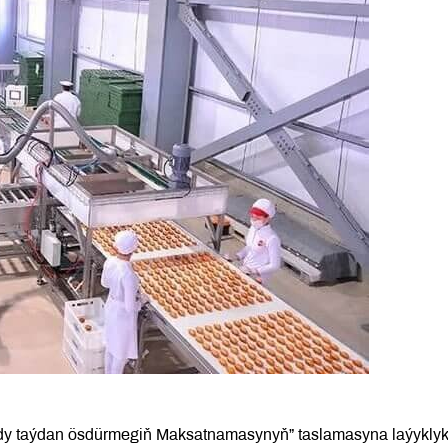
ady taýdan ösdürmegiň Maksatnamasynyň” taslamasyna laýyklyk