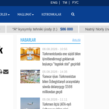
ENG
TM
РУС
ERLER
MAGLUMAT
KOTIROWKALAR
$86 000
"А" kysymly tehniki ýody (t.)
Natriý hlorly (nahar duz
HABARLAR
ÄHLISI
k
06.08.2026 - 10:55
Türkmenistanda ene süýdi bilen
iýmitlendirmegi goldamak
boýunça “tegelek stol” geçirildi
05.08.2026 - 14:35
Ýanwar-iýun: Türkmenistan
bilen Özbegistanyň arasyndaky
söwda dolanyşygy $598
milliondan geçdi
05.08.2026 - 11:11
Türkmen ilçisi JATA-nyň