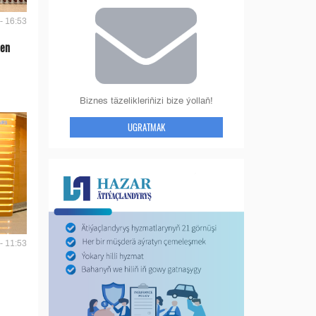
- 16:53
len
Biznes täzelikleriňizi bize ýollaň!
UGRATMAK
- 11:53