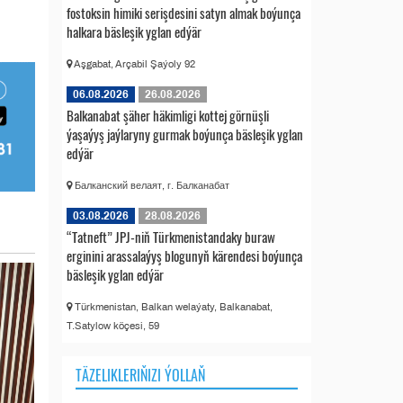
fostoksin himiki serişdesini satyn almak boýunça
halkara bäsleşik yglan edýär
Aşgabat, Arçabil Şaýoly 92
06.08.2026
26.08.2026
Balkanabat şäher häkimligi kottej görnüşli
ýaşaýyş jaýlaryny gurmak boýunça bäsleşik yglan
edýär
Балканский велаят, г. Балканабат
03.08.2026
28.08.2026
“Tatneft” JPJ-niň Türkmenistandaky buraw
erginini arassalaýyş blogunyň kärendesi boýunça
bäsleşik yglan edýär
Türkmenistan, Balkan welaýaty, Balkanabat,
T.Satylow köçesi, 59
TÄZELIKLERIŇIZI ÝOLLAŇ