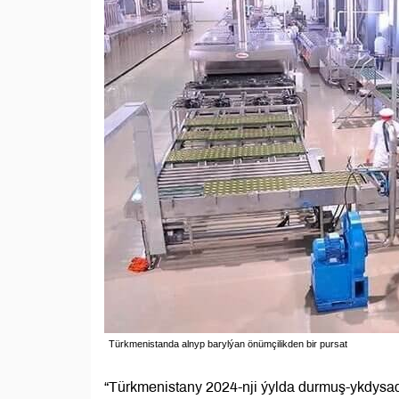
Türkmenistanda alnyp barylýan önümçilikden bir pursat
“Türkmenistany 2024-nji ýylda durmuş-ykdys