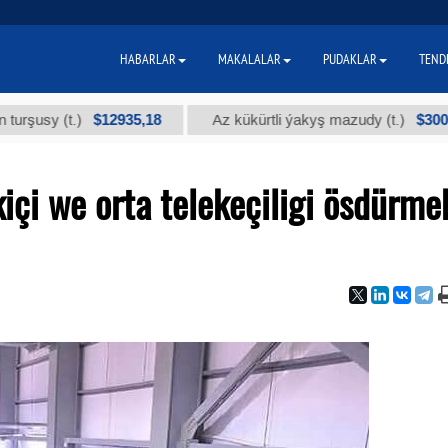
HABARLAR
MAKALALAR
PUDAKLAR
TEND
$12935,18
$300
y (t.)
Az kükürtli ýakyş mazudy (t.)
çi we orta telekeçiligi ösdürme