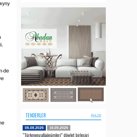
awyny
ň
i.
m-de
we
TENDERLER
ÄHLISI
ne
06.08.2026
16.09.2026
“Türkmengallaönümleri” döwlet birleşigi