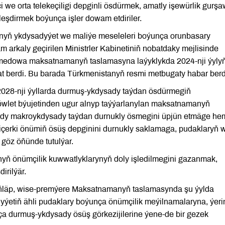
we orta telekeçiligi depginli ösdürmek, amatly işewürlik gurş
eşdirmek boýunça işler dowam etdiriler.
ynyň ykdysadyýet we maliýe meseleleri boýunça orunbasary
arkaly geçirilen Ministrler Kabinetiniň nobatdaky mejlisinde
medowa maksatnamanyň taslamasyna laýyklykda 2024-nji ýyly
t berdi. Bu barada Türkmenistanyň resmi metbugaty habar berd
2028-nji ýyllarda durmuş-ykdysady taýdan ösdürmegiň
wlet býujetinden ugur alnyp taýýarlanylan maksatnamanyň
rdy makroykdysady taýdan durnukly ösmegini üpjün etmäge he
içerki önümiň ösüş depginini durnukly saklamaga, pudaklaryň 
 göz öňünde tutulýar.
ynyň önümçilik kuwwatlyklarynyň doly işledilmegini gazanmak,
irilýär.
iňläp, wise-premýere Maksatnamanyň taslamasynda şu ýylda
dyýetiň ähli pudaklary boýunça önümçilik meýilnamalaryna, ýeri
unça durmuş-ykdysady ösüş görkezijilerine ýene-de bir gezek