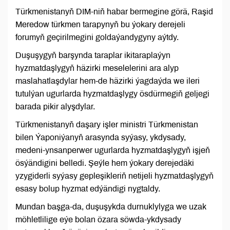
Türkmenistanyň DIM-niň habar bermegine görä, Raşid
Meredow türkmen tarapynyň bu ýokary derejeli
forumyň geçirilmegini goldaýandygyny aýtdy.
Duşuşygyň barşynda taraplar ikitaraplaýyn
hyzmatdaşlygyň häzirki meselelerini ara alyp
maslahatlaşdylar hem-de häzirki ýagdaýda we ileri
tutulýan ugurlarda hyzmatdaşlygy ösdürmegiň geljegi
barada pikir alyşdylar.
Türkmenistanyň daşary işler ministri Türkmenistan
bilen Ýaponiýanyň arasynda syýasy, ykdysady,
medeni-ynsanperwer ugurlarda hyzmatdaşlygyň işjeň
ösýändigini belledi. Şeýle hem ýokary derejedäki
yzygiderli syýasy gepleşikleriň netijeli hyzmatdaşlygyň
esasy bolup hyzmat edýändigi nygtaldy.
Mundan başga-da, duşuşykda durnuklylyga we uzak
möhletlilige eýe bolan özara söwda-ykdysady