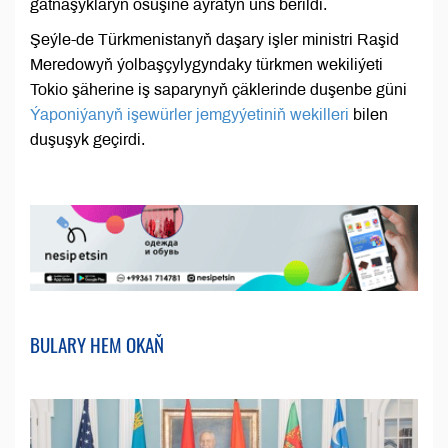
gatnaşyklaryň ösüşine aýratyn üns berildi.
Şeýle-de Türkmenistanyň daşary işler ministri Raşid
Meredowyň ýolbaşçylygyndaky türkmen wekiliýeti
Tokio şäherine iş saparynyň çäklerinde duşenbe güni
Ýaponiýanyň işewürler jemgyýetiniň wekilleri
bilen
duşuşyk geçirdi.
BULARY HEM OKAŇ