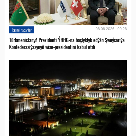
06.08.2026 - 09:26
Resmi habarlar
Türkmenistanyň Prezidenti ÝHHG-na başlyklyk edýän Şweýsariýa
Konfederasiýasynyň wise-prezidentini kabul etdi