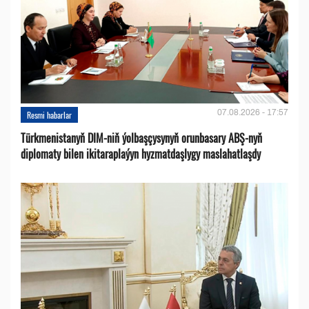
07.08.2026 - 17:57
Resmi habarlar
Türkmenistanyň DIM-niň ýolbaşçysynyň orunbasary ABŞ-nyň
diplomaty bilen ikitaraplaýyn hyzmatdaşlygy maslahatlaşdy