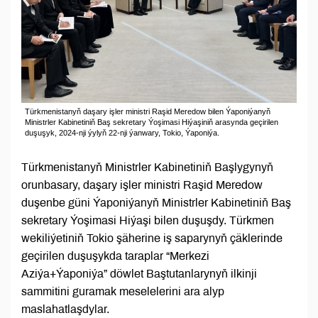
Türkmenistanyň daşary işler ministri Raşid Meredow bilen Ýaponiýanyň
Ministrler Kabinetiniň Baş sekretary Ýoşimasi Hiýaşiniň arasynda geçirilen
duşuşyk, 2024-nji ýylyň 22-nji ýanwary, Tokio, Ýaponiýa.
Türkmenistanyň Ministrler Kabinetiniň Başlygynyň
orunbasary, daşary işler ministri Raşid Meredow
duşenbe güni Ýaponiýanyň Ministrler Kabinetiniň Baş
sekretary Ýoşimasi Hiýaşi bilen duşuşdy. Türkmen
wekiliýetiniň Tokio şäherine iş saparynyň çäklerinde
geçirilen duşuşykda taraplar “Merkezi
Aziýa+Ýaponiýa” döwlet Baştutanlarynyň ilkinji
sammitini guramak meselelerini ara alyp
maslahatlaşdylar.