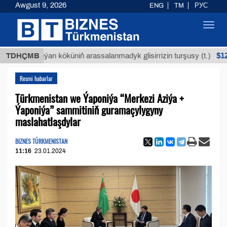
Awgust 9, 2026
ENG
TM
РУС
Toggl
navig
$12935,18
TDHÇMB
Buýan köküniň arassalanmadyk glisirrizin turşusy (t.)
Resmi habarlar
Türkmenistan we Ýaponiýa “Merkezi Aziýa +
Ýaponiýa” sammitiniň guramaçylygyny
maslahatlaşdylar
BIZNES TÜRKMENISTAN
11:16
23.01.2024