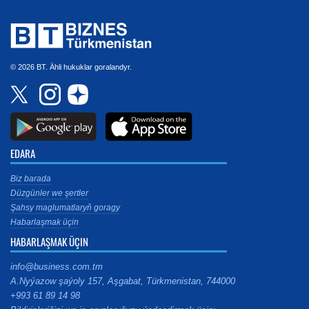
© 2026 BT. Ähli hukuklar goralandyr.
EDARA
Biz barada
Düzgünler we şertler
Şahsy maglumatlaryň goragy
Habarlaşmak üçin
HABARLAŞMAK ÜÇIN
info@business.com.tm
A.Nyýazow şaýoly 157, Aşgabat, Türkmenistan, 744000
+993 61 89 14 98