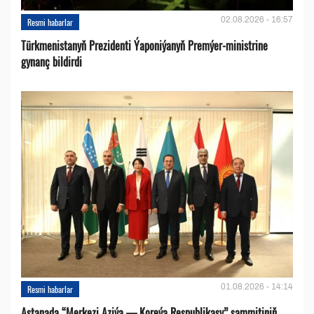
02.08.2026 - 16:57
Resmi habarlar
Türkmenistanyň Prezidenti Ýaponiýanyň Premýer-ministrine
gynanç bildirdi
01.08.2026 - 14:14
Resmi habarlar
Astanada “Merkezi Aziýa — Koreýa Respublikasy” sammitiniň