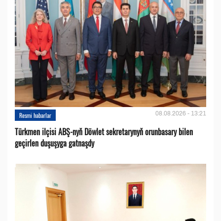
08.08.2026 - 13:21
Resmi habarlar
Türkmen ilçisi ABŞ-nyň Döwlet sekretarynyň orunbasary bilen
geçirlen duşuşyga gatnaşdy