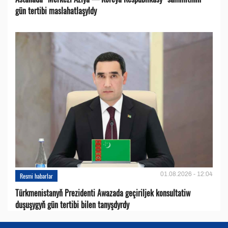
gün tertibi maslahatlaşyldy
01.08.2026 - 12:04
Resmi habarlar
Türkmenistanyň Prezidenti Awazada geçiriljek konsultatiw
duşuşygyň gün tertibi bilen tanyşdyrdy