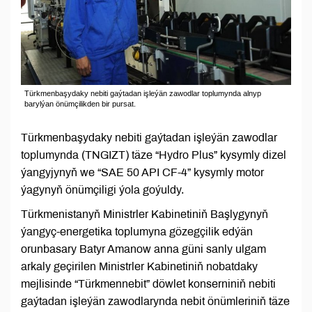
Türkmenbaşydaky nebiti gaýtadan işleýän zawodlar toplumynda alnyp
barylýan önümçilikden bir pursat.
Türkmenbaşydaky nebiti gaýtadan işleýän zawodlar
toplumynda (TNGIZT) täze “Hydro Plus” kysymly dizel
ýangyjynyň we “SAE 50 API CF-4” kysymly motor
ýagynyň önümçiligi ýola goýuldy.
Türkmenistanyň Ministrler Kabinetiniň Başlygynyň
ýangyç-energetika toplumyna gözegçilik edýän
orunbasary Batyr Amanow anna güni sanly ulgam
arkaly geçirilen Ministrler Kabinetiniň nobatdaky
mejlisinde “Türkmennebit” döwlet konserniniň nebiti
gaýtadan işleýän zawodlarynda nebit önümleriniň täze