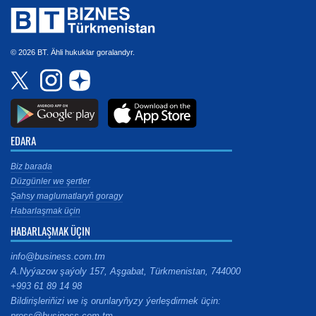
© 2026 BT. Ähli hukuklar goralandyr.
EDARA
Biz barada
Düzgünler we şertler
Şahsy maglumatlaryň goragy
Habarlaşmak üçin
HABARLAŞMAK ÜÇIN
info@business.com.tm
A.Nyýazow şaýoly 157, Aşgabat, Türkmenistan, 744000
+993 61 89 14 98
Bildirişleriňizi we iş orunlaryňyzy ýerleşdirmek üçin:
press@business.com.tm