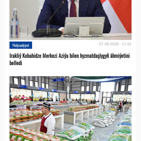
07.08.2026 - 11:42
Ykdysadyýet
Irakliý Kobahidze Merkezi Aziýa bilen hyzmatdaşlygyň ähmiýetini
belledi