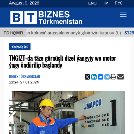
Awgust 9, 2026
ENG
TM
РУС
Toggl
navig
$12935,18
Buýan köküniň arassalanmadyk glisirrizin turşusy (t.)
TDHÇMB
Ykdysadyýet
TNGIZT-da täze görnüşli dizel ýangyjy we motor
ýagy öndürilip başlandy
BIZNES TÜRKMENISTAN
11:24
27.01.2024