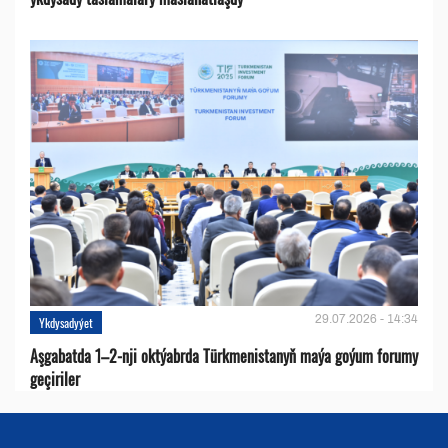
29.07.2026 - 14:34
Ykdysadyýet
Aşgabatda 1–2-nji oktýabrda Türkmenistanyň maýa goýum forumy
geçiriler