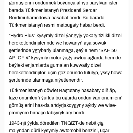
görnüşlerini öndürmek boýunça alnyp barylýan işler
barada Türkmenistanyň Prezidenti Serdar
Berdimuhamedowa hasabat berdi. Bu barada
Türkmenistanyň resmi metbugaty habar berdi.
“Hydro Plus” kysymly dizel ýangyjy ýokary tizlikli dizel
hereketlendirijilerinde we howanyň aşa sowuk
şertlerinde ygtybarly ulanmaga, şeýle hem “SAE 50
API CF-4” kysymly motor ýagy awtoulaglarda hem-de
beýleki enjamlarda gurnalan kuwwatly dizel
hereketlendirijileri üçin göz öňünde tutulyp, yssy howa
şertlerinde ulanmaga niýetlenendir.
Türkmenistanyň döwlet Baştutany hasabaty diňläp,
täze önümleriň ýurtda bu ugurda öndürilýän önümleriň
görnüşlerini has-da artdyrjakdygyny aýtdy we wise-
premýere birnäçe tabşyryklary berdi.
1943-nji ýylda döredilen TNGIZT-de nebit çig
malyndan dürli kysymly awtomobil benzini, uçar