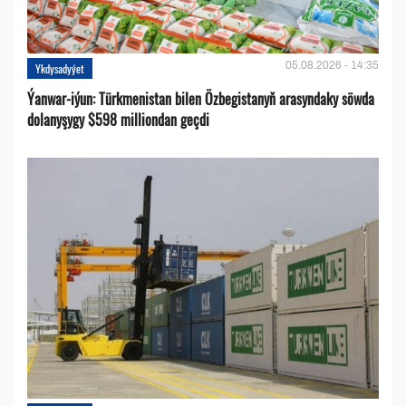
05.08.2026 - 14:35
Ykdysadyýet
Ýanwar-iýun: Türkmenistan bilen Özbegistanyň arasyndaky söwda
dolanyşygy $598 milliondan geçdi