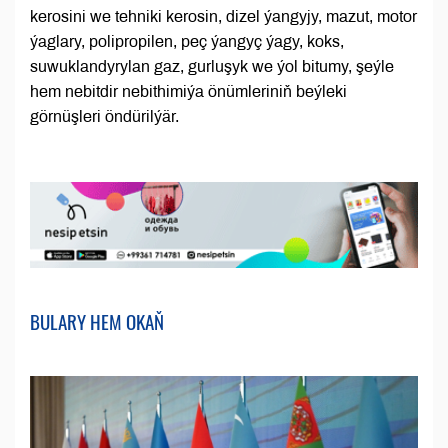
kerosini we tehniki kerosin, dizel ýangyjy, mazut, motor
ýaglary, polipropilen, peç ýangyç ýagy, koks,
suwuklandyrylan gaz, gurluşyk we ýol bitumy, şeýle
hem nebitdir nebithimiýa önümleriniň beýleki
görnüşleri öndürilýär.
BULARY HEM OKAŇ