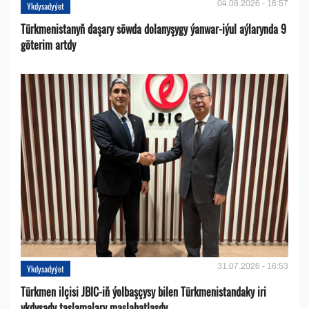
04.08.2026 - 16:57
Ykdysadyýet
Türkmenistanyň daşary söwda dolanyşygy ýanwar-iýul aýlarynda 9
göterim artdy
31.07.2026 - 16:53
Ykdysadyýet
Türkmen ilçisi JBIC-iň ýolbaşçysy bilen Türkmenistandaky iri
ykdysady taslamalary maslahatlaşdy