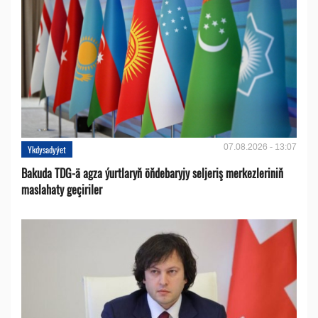
07.08.2026 - 13:07
Ykdysadyýet
Bakuda TDG-ä agza ýurtlaryň öňdebaryjy seljeriş merkezleriniň
maslahaty geçiriler