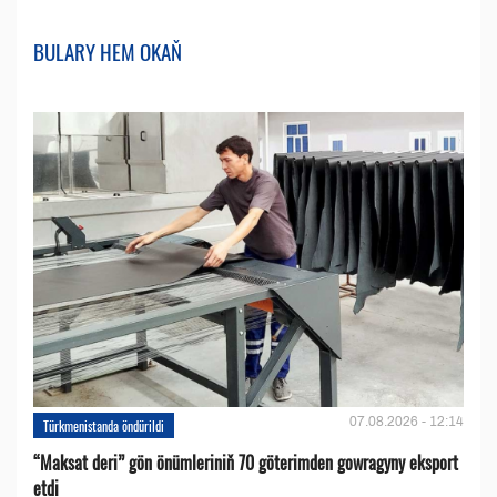
BULARY HEM OKAŇ
07.08.2026 - 12:14
Türkmenistanda öndürildi
“Maksat deri” gön önümleriniň 70 göterimden gowragyny eksport
etdi