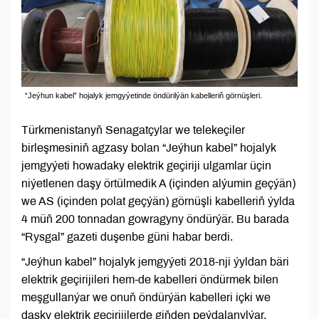
“Jeýhun kabel” hojalyk jemgyýetinde öndürilýän kabelleriň görnüşleri.
Türkmenistanyň Senagatçylar we telekeçiler
birleşmesiniň agzasy bolan “Jeýhun kabel” hojalyk
jemgyýeti howadaky elektrik geçiriji ulgamlar üçin
niýetlenen daşy örtülmedik A (içinden alýumin geçýän)
we AS (içinden polat geçýän) görnüşli kabelleriň ýylda
4 müň 200 tonnadan gowragyny öndürýär. Bu barada
“Rysgal” gazeti duşenbe güni habar berdi.
“Jeýhun kabel” hojalyk jemgyýeti 2018-nji ýyldan bäri
elektrik geçirijileri hem-de kabelleri öndürmek bilen
meşgullanýar we onuň öndürýän kabelleri içki we
daşky elektrik geçirijilerde giňden peýdalanylýar.