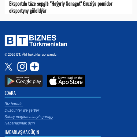
Eksportda täze sepgit: "Haýyrly Senagat" Gruziýa pomidor
eksportyny giňeldýär
© 2026 BT. Ähli hukuklar goralandyr.
EDARA
Biz barada
Düzgünler we şertler
Şahsy maglumatlaryň goragy
Habarlaşmak üçin
HABARLAŞMAK ÜÇIN