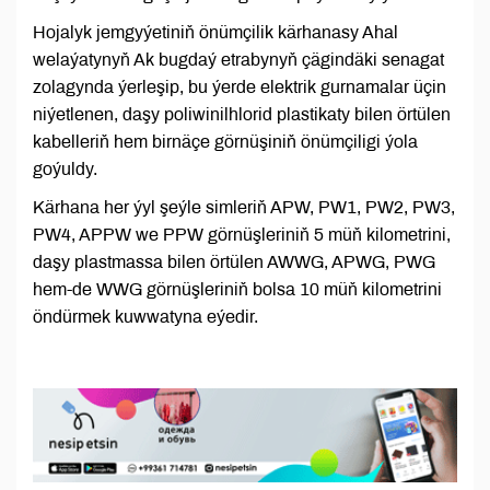
Hojalyk jemgyýetiniň önümçilik kärhanasy Ahal
welaýatynyň Ak bugdaý etrabynyň çägindäki senagat
zolagynda ýerleşip, bu ýerde elektrik gurnamalar üçin
niýetlenen, daşy poliwinilhlorid plastikaty bilen örtülen
kabelleriň hem birnäçe görnüşiniň önümçiligi ýola
goýuldy.
Kärhana her ýyl şeýle simleriň APW, PW1, PW2, PW3,
PW4, APPW we PPW görnüşleriniň 5 müň kilometrini,
daşy plastmassa bilen örtülen AWWG, APWG, PWG
hem-de WWG görnüşleriniň bolsa 10 müň kilometrini
öndürmek kuwwatyna eýedir.