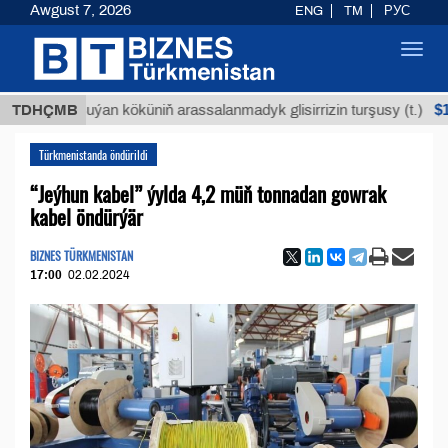
Awgust 7, 2026
ENG
TM
РУС
Toggl
navig
$12935,1
TDHÇMB
Buýan köküniň arassalanmadyk glisirrizin turşusy (t.)
Türkmenistanda öndürildi
“Jeýhun kabel” ýylda 4,2 müň tonnadan gowrak
kabel öndürýär
BIZNES TÜRKMENISTAN
17:00
02.02.2024