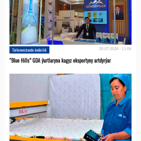
25.07.2026 - 11:04
Türkmenistanda öndürildi
“Blue Hills” GDA ýurtlaryna kagyz eksportyny artdyrýar