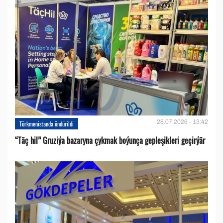
28.07.2026 - 13:42
Türkmenistanda öndürildi
“Täç hil” Gruziýa bazaryna çykmak boýunça gepleşikleri geçirýär