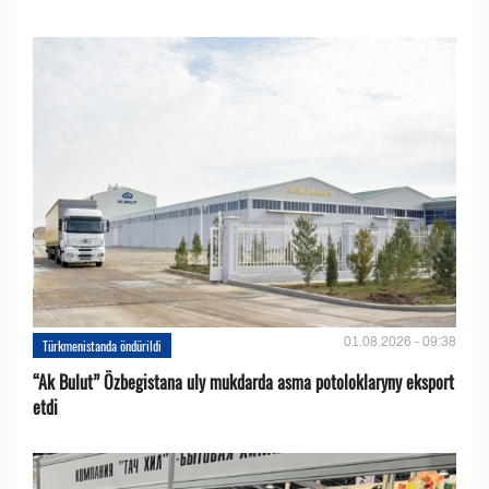
01.08.2026 - 09:38
Türkmenistanda öndürildi
“Ak Bulut” Özbegistana uly mukdarda asma potoloklaryny eksport
etdi