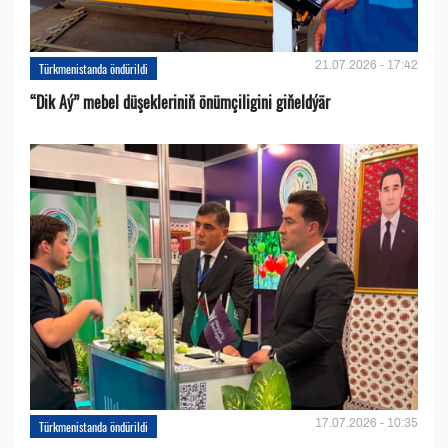
21.07.2026 - 17:42
Türkmenistanda öndürildi
“Dik Aý” mebel düşekleriniň önümçiligini giňeldýär
17.07.2026 - 10:35
Türkmenistanda öndürildi