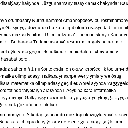
kkreditasiýasy hakynda Düzgünnamany tassyklamak hakynda” Kar
lygynyň orunbasary Nurmuhammet Amannepesow bu resminaman
ň Galkynyşy döwründe halkara tejribeleriň esasynda bilimiň hi
rmak maksady bilen, “Bilim hakynda” Türkmenistanyň Kanuny
berdi. Bu barada Türkmenistanyň resmi metbugaty habar berdi.
rel aýlarynda geçiriljek halkara olimpiadalara, ylmy-amaly
 hasabat berdi.
dag şäheriniň 1-nji ýöriteleşdirilen okuw-terbiýeçilik toplumyn
matika olimpiadasy, Halkara ynsanperwer ylymlary we ösüş
alkara matematika olimpiadasy geçiriler. Aprel aýynda Ýagşygeld
itetinde talyplaryň arasynda II Açyk halkara informatika
 eýýamynyň Galkynyşy döwründe talyp ýaşlaryň ylmy garaýyşla
guramak göz öňünde tutulýar.
wise-premýere Arkadag şäherinde mekdep okuwçylarynyň arasy
ljek halkara olimpiadany ýokary derejede guramagy, şeýle hem