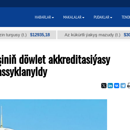
HABARLAR
MAKALALAR
PUDAKLAR
TEND
$12935,18
$300
sy (t.)
Az kükürtli ýakyş mazudy (t.)
iniň döwlet akkreditasiýasy
ssyklanyldy