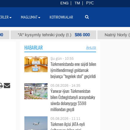
ENG
TM
РУС
ERLER
MAGLUMAT
KOTIROWKALAR
$86 000
"А" kysymly tehniki ýody (t.)
Natriý hlorly (nahar d
HABARLAR
ÄHLISI
Şu gün - 10:55
Türkmenistanda ene süýdi bilen
iýmitlendirmegi goldamak
boýunça “tegelek stol” geçirildi
05.08.2026 - 14:35
Ýanwar-iýun: Türkmenistan
bilen Özbegistanyň arasyndaky
söwda dolanyşygy $598
milliondan geçdi
05.08.2026 - 11:11
Türkmen ilçisi JATA-nyň