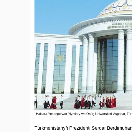
Halkara Ynsanperwer Ylymlary we Ösüş Uniwersiteti, Aşgabat, Tü
Türkmenistanyň Prezidenti Serdar Berdimuhame