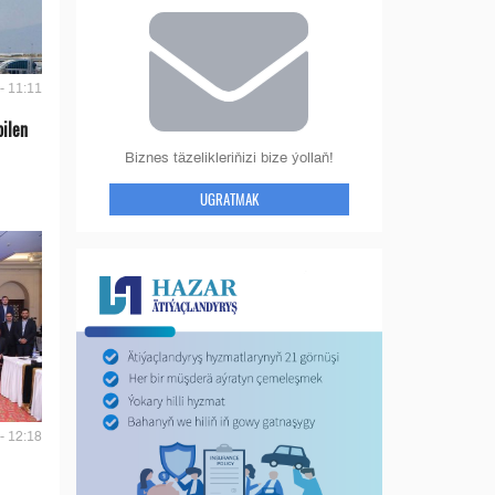
- 11:11
bilen
Biznes täzelikleriňizi bize ýollaň!
UGRATMAK
- 12:18