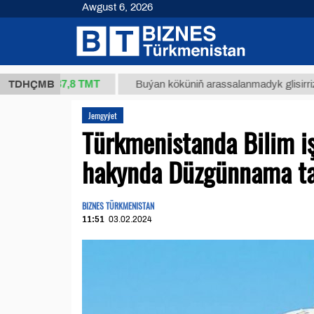
Awgust 6, 2026
37,8 ТМТ
g.)
TDHÇMB
Buýan köküniň arassalanmadyk glisirrizin turşu
Jemgyýet
Türkmenistanda Bilim iş
hakynda Düzgünnama ta
BIZNES TÜRKMENISTAN
11:51
03.02.2024