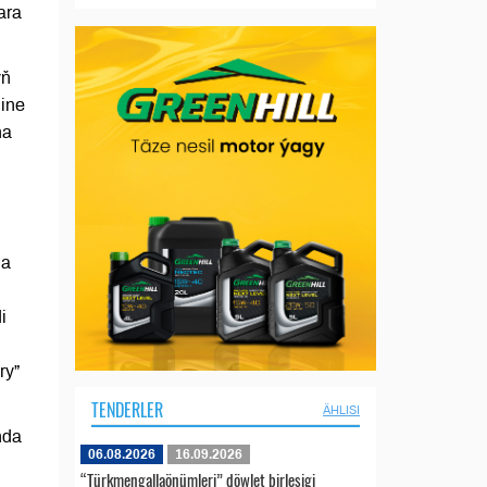
ara
yň
line
na
da
i
ry”
TENDERLER
ÄHLISI
nda
06.08.2026
16.09.2026
“Türkmengallaönümleri” döwlet birleşigi