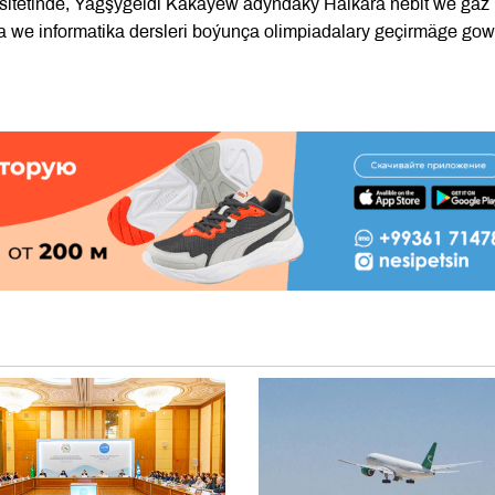
sitetinde, Ýagşygeldi Kakaýew adyndaky Halkara nebit we gaz
a we informatika dersleri boýunça olimpiadalary geçirmäge go