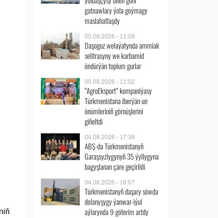
ýolbaşçysy bilen göni
gatnawlary ýola goýmagy
maslahatlaşdy
05.08.2026 - 11:09
Daşoguz welaýatynda ammiak
selitrasyny we karbamid
öndürýän toplum gurlar
05.08.2026 - 11:02
“AgroEksport” kompaniýasy
Türkmenistana iberýän un
önümleriniň görnüşlerini
giňeltdi
04.08.2026 - 17:38
ABŞ-da Türkmenistanyň
Garaşsyzlygynyň 35 ýyllygyna
bagyşlanan çäre geçirildi
04.08.2026 - 16:57
Türkmenistanyň daşary söwda
dolanyşygy ýanwar-iýul
aýlarynda 9 göterim artdy
niň