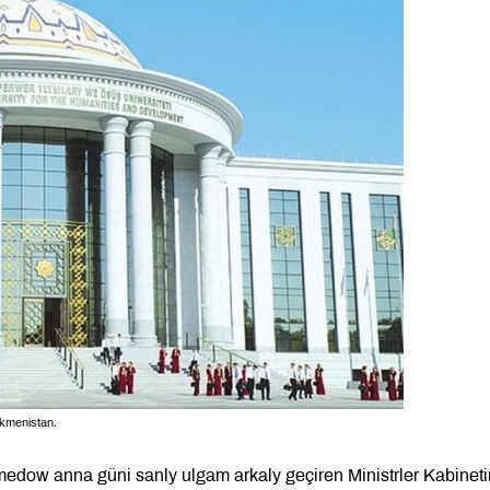
rkmenistan.
dow anna güni sanly ulgam arkaly geçiren Ministrler Kabineti