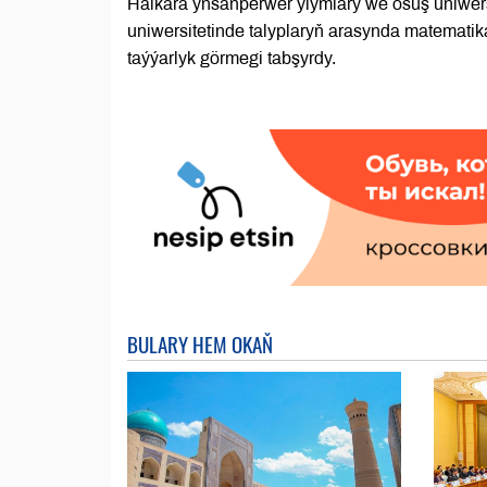
Halkara ynsanperwer ylymlary we ösüş uniwer
uniwersitetinde talyplaryň arasynda matematik
taýýarlyk görmegi tabşyrdy.
BULARY HEM OKAŇ