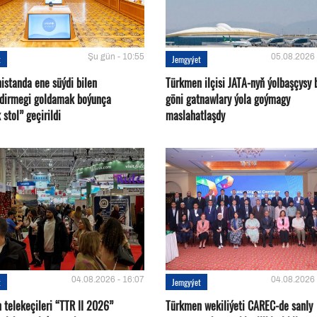
Şu gün - 10:55
05.08.2026 
t
Jemgyýet
istanda ene süýdi bilen
Türkmen ilçisi JATA-nyň ýolbaşçysy 
ndirmegi goldamak boýunça
göni gatnawlary ýola goýmagy
 stol” geçirildi
maslahatlaşdy
04.08.2026 - 16:07
04.08.2026 
t
Jemgyýet
 telekeçileri “TTR II 2026”
Türkmen wekiliýeti CAREC-de sanly