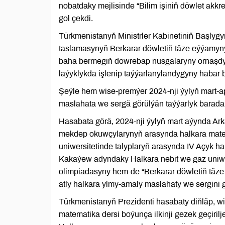
nobatdaky mejlisinde “Bilim işiniň döwlet a
gol çekdi.
Türkmenistanyň Ministrler Kabinetiniň Baş
taslamasynyň Berkarar döwletiň täze eýýamyny
baha bermegiň döwrebap nusgalaryny ornaşdy
laýyklykda işlenip taýýarlanylandygyny habar 
Şeýle hem wise-premýer 2024-nji ýylyň mart-ap
maslahata we sergä görülýän taýýarlyk barada
Hasabata görä, 2024-nji ýylyň mart aýynda Arka
mekdep okuwçylarynyň arasynda halkara mate
uniwersitetinde talyplaryň arasynda IV Açyk h
Kakaýew adyndaky Halkara nebit we gaz uniwers
olimpiadasyny hem-de “Berkarar döwletiň täze
atly halkara ylmy-amaly maslahaty we sergini 
Türkmenistanyň Prezidenti hasabaty diňläp, 
matematika dersi boýunça ilkinji gezek geçiri