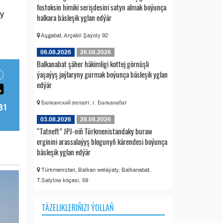
fostoksin himiki serişdesini satyn almak boýunça
wy
halkara bäsleşik yglan edýär
Aşgabat, Arçabil Şaýoly 92
06.08.2026
26.08.2026
Balkanabat şäher häkimligi kottej görnüşli
ýaşaýyş jaýlaryny gurmak boýunça bäsleşik yglan
edýär
Балканский велаят, г. Балканабат
03.08.2026
28.08.2026
“Tatneft” JPJ-niň Türkmenistandaky buraw
erginini arassalaýyş blogunyň kärendesi boýunça
bäsleşik yglan edýär
Türkmenistan, Balkan welaýaty, Balkanabat,
T.Satylow köçesi, 59
TÄZELIKLERIŇIZI ÝOLLAŇ