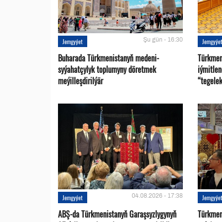
Şu gün - 16:30
Jemgyýet
Jemgyýe
Buharada Türkmenistanyň medeni-
Türkmen
syýahatçylyk toplumyny döretmek
iýmitle
meýilleşdirilýär
“tegelek
04.08.2026 - 17:38
Jemgyýet
Jemgyýe
ABŞ-da Türkmenistanyň Garaşsyzlygynyň
Türkmen